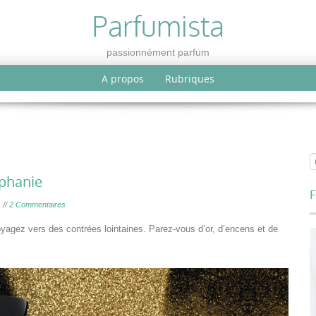
Parfumista
passionnément parfum
A propos
Rubriques
phanie
F
//
2 Commentaires
oyagez vers des contrées lointaines. Parez-vous d’or, d’encens et de