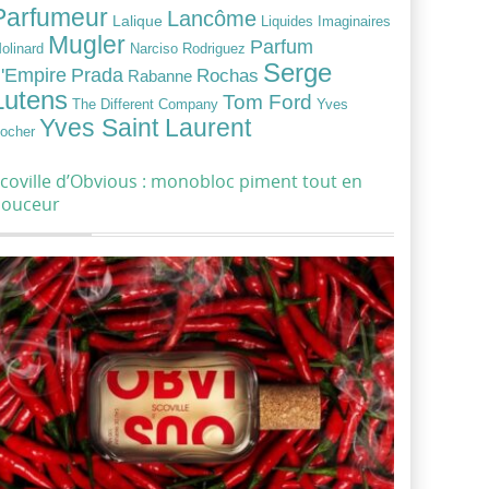
Parfumeur
Lancôme
Lalique
Liquides Imaginaires
Mugler
Parfum
Narciso Rodriguez
olinard
Serge
Prada
'Empire
Rochas
Rabanne
Lutens
Tom Ford
Yves
The Different Company
Yves Saint Laurent
ocher
coville d’Obvious : monobloc piment tout en
douceur