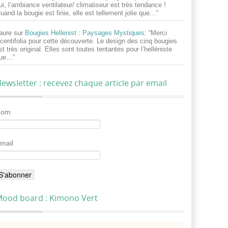
ui, l’ambiance ventilateur/ climatiseur est très tendance !
uand la bougie est finie, elle est tellement jolie que…
”
aure
sur
Bougies Hellenist : Paysages Mystiques
: “
Merci
centifolia pour cette découverte. Le design des cinq bougies
st très original. Elles sont toutes tentantes pour l’helléniste
ue…
”
ewsletter : recevez chaque article par email
Nom
mail
ood board : Kimono Vert