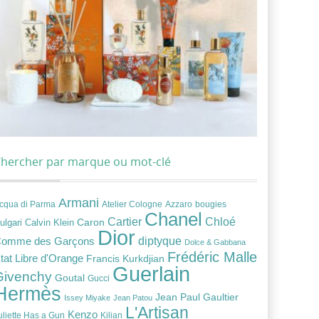
hercher par marque ou mot-clé
Armani
cqua di Parma
Atelier Cologne
bougies
Azzaro
Chanel
Chloé
Cartier
Caron
ulgari
Calvin Klein
Dior
diptyque
omme des Garçons
Dolce & Gabbana
Frédéric Malle
tat Libre d'Orange
Francis Kurkdjian
Guerlain
Givenchy
Goutal
Gucci
Hermès
Jean Paul Gaultier
Issey Miyake
Jean Patou
L'Artisan
Kenzo
uliette Has a Gun
Kilian