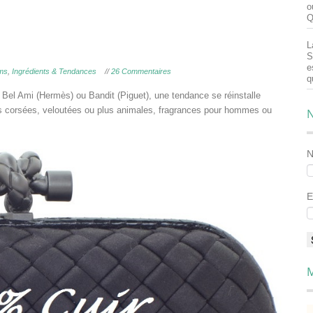
o
Q
L
S
e
ms
,
Ingrédients & Tendances
//
26 Commentaires
q
 Bel Ami (Hermès) ou Bandit (Piguet), une tendance se réinstalle
s corsées, veloutées ou plus animales, fragrances pour hommes ou
N
E
M