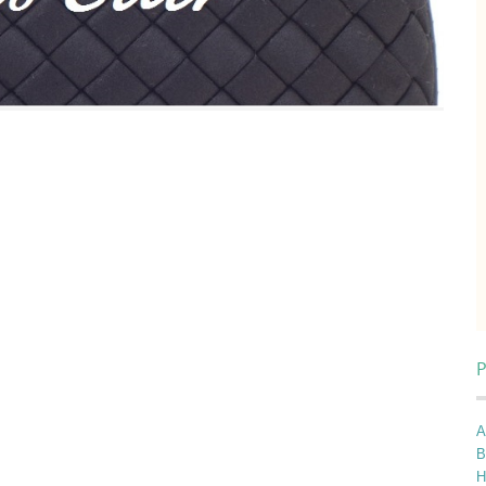
P
A
B
H