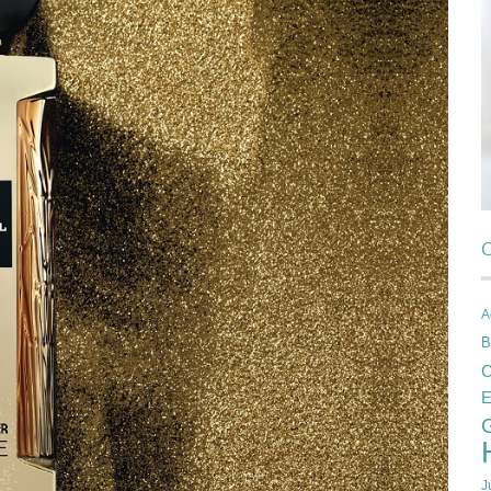
C
A
B
C
E
J