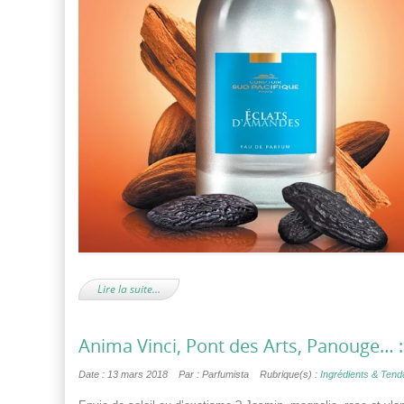
Lire la suite…
Anima Vinci, Pont des Arts, Panouge… :
Date : 13 mars 2018
Par : Parfumista
Rubrique(s) :
Ingrédients & Ten