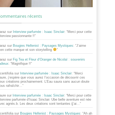
ommentaires récents
araz
sur
Interview parfumée : Isaac Sinclair
: “
Merci pour cette
nterview passionnante !!
”
araz
sur
Bougies Hellenist : Paysages Mystiques
: “
J’aime
ien cette marque et son storytelling
”
araz
sur
Fig Tea et Fleur d’Oranger de Nicolaï : souvenirs
adieux
: “
Magnifique !!
”
centifolia
sur
Interview parfumée : Isaac Sinclair
: “
Merci
aure, j’espère que vous aurez l’occasion de découvrir ces
eux créations prochainement. L’Eau saura sans aucun doute
ous rafraîchir…
”
aure
sur
Interview parfumée : Isaac Sinclair
: “
Merci pour cette
nterview parfumée d’Isaac Sinclair. Ube belle aventure est née
vec agnès.b. Les deux créations sont tentantes (j’ai…
”
centifolia
sur
Bougies Hellenist : Paysages Mystiques
: “
Ah ah