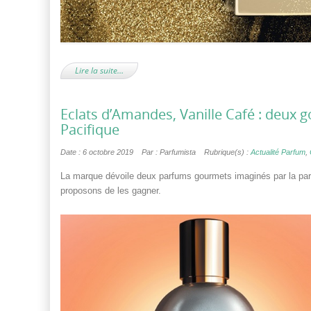
Lire la suite…
Eclats d’Amandes, Vanille Café : deux
Pacifique
Date : 6 octobre 2019
Par : Parfumista
Rubrique(s) :
Actualité Parfum
,
La marque dévoile deux parfums gourmets imaginés par la par
proposons de les gagner.