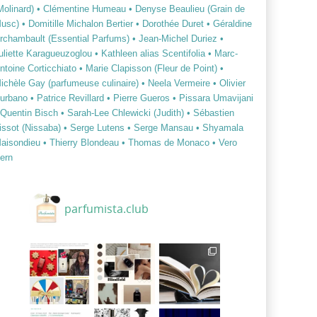
Molinard)
• Clémentine Humeau
• Denyse Beaulieu (Grain de
usc)
• Domitille Michalon Bertier
• Dorothée Duret
• Géraldine
rchambault (Essential Parfums)
• Jean-Michel Duriez
•
uliette Karagueuzoglou
• Kathleen alias Scentifolia
• Marc-
ntoine Corticchiato
• Marie Clapisson (Fleur de Point)
•
ichèle Gay (parfumeuse culinaire)
• Neela Vermeire
• Olivier
urbano
• Patrice Revillard
• Pierre Gueros
• Pissara Umavijani
 Quentin Bisch
• Sarah-Lee Chlewicki (Judith)
• Sébastien
issot (Nissaba)
• Serge Lutens
• Serge Mansau
• Shyamala
aisondieu
• Thierry Blondeau
• Thomas de Monaco
• Vero
ern
parfumista.club