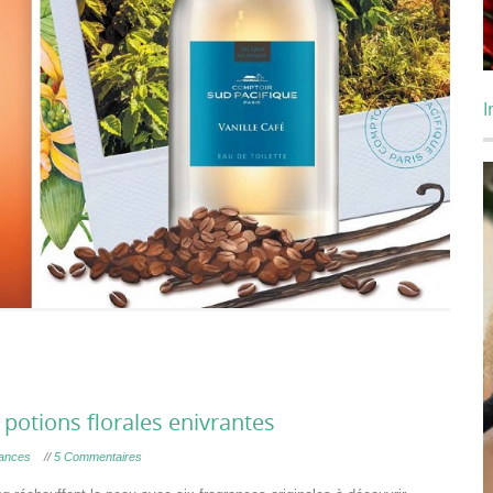
I
 potions florales enivrantes
dances
//
5 Commentaires