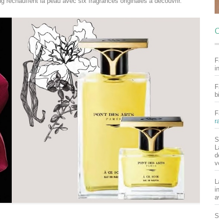
g réchauffent la peau avec six fragrances originales à découvrir.
C
F
i
F
b
F
r
S
L
d
v
L
i
a
S