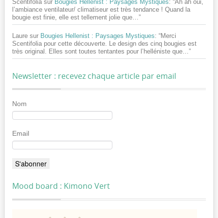
Scentifolia
sur
Bougies Hellenist : Paysages Mystiques
: “
Ah ah oui,
l’ambiance ventilateur/ climatiseur est très tendance ! Quand la
bougie est finie, elle est tellement jolie que…
”
Laure
sur
Bougies Hellenist : Paysages Mystiques
: “
Merci
Scentifolia pour cette découverte. Le design des cinq bougies est
très original. Elles sont toutes tentantes pour l’helléniste que…
”
Newsletter : recevez chaque article par email
Nom
Email
Mood board : Kimono Vert