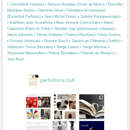
• Clémentine Humeau
• Denyse Beaulieu (Grain de Musc)
• Domitille
Michalon Bertier
• Dorothée Duret
• Géraldine Archambault
(Essential Parfums)
• Jean-Michel Duriez
• Juliette Karagueuzoglou
• Kathleen alias Scentifolia
• Marc-Antoine Corticchiato
• Marie
Clapisson (Fleur de Point)
• Michèle Gay (parfumeuse culinaire)
•
Neela Vermeire
• Olivier Durbano
• Patrice Revillard
• Pierre Gueros
• Pissara Umavijani
• Quentin Bisch
• Sarah-Lee Chlewicki (Judith)
•
Sébastien Tissot (Nissaba)
• Serge Lutens
• Serge Mansau
•
Shyamala Maisondieu
• Thierry Blondeau
• Thomas de Monaco
•
Vero Kern
parfumista.club