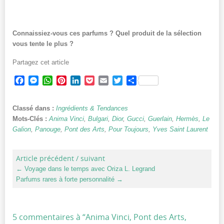
Connaissiez-vous ces parfums ? Quel produit de la sélection
vous tente le plus ?
Partagez cet article
Facebook
Messenger
WhatsApp
Pinterest
LinkedIn
Pocket
Email
Twitter
Partager
Classé dans :
Ingrédients & Tendances
Mots-Clés :
Anima Vinci
,
Bulgari
,
Dior
,
Gucci
,
Guerlain
,
Hermès
,
Le
Galion
,
Panouge
,
Pont des Arts
,
Pour Toujours
,
Yves Saint Laurent
Article précédent / suivant
←
Voyage dans le temps avec Oriza L. Legrand
Parfums rares à forte personnalité
→
5 commentaires à “
Anima Vinci, Pont des Arts,