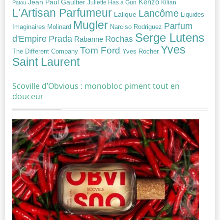
Jean Paul Gaultier
Kenzo
Juliette Has a Gun
Kilian
Patou
L'Artisan Parfumeur
Lancôme
Lalique
Liquides
Mugler
Parfum
Narciso Rodriguez
Imaginaires
Molinard
Serge Lutens
Prada
d'Empire
Rochas
Rabanne
Yves
Tom Ford
Yves Rocher
The Different Company
Saint Laurent
Scoville d’Obvious : monobloc piment tout en
douceur