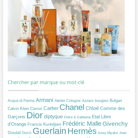
Chercher par marque ou mot-clé
Armani
Acqua di Parma
Atelier Cologne
bougies
Bulgari
Azzaro
Chanel
Chloé
Cartier
Caron
Comme des
Calvin Klein
Dior
diptyque
Garçons
Etat Libre
Dolce & Gabbana
Frédéric Malle
Givenchy
d'Orange
Francis Kurkdjian
Guerlain
Hermès
Goutal
Gucci
Issey Miyake
Jean