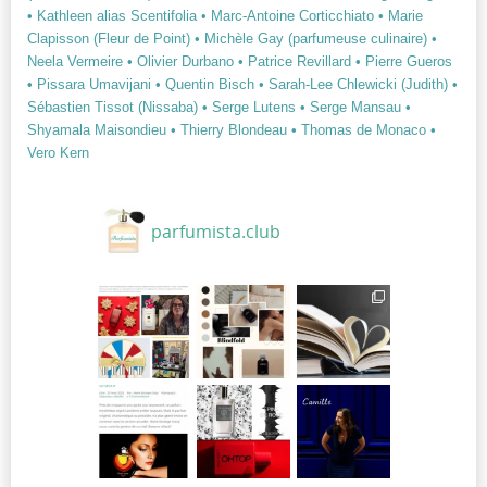
• Kathleen alias Scentifolia
• Marc-Antoine Corticchiato
• Marie
Clapisson (Fleur de Point)
• Michèle Gay (parfumeuse culinaire)
•
Neela Vermeire
• Olivier Durbano
• Patrice Revillard
• Pierre Gueros
• Pissara Umavijani
• Quentin Bisch
• Sarah-Lee Chlewicki (Judith)
•
Sébastien Tissot (Nissaba)
• Serge Lutens
• Serge Mansau
•
Shyamala Maisondieu
• Thierry Blondeau
• Thomas de Monaco
•
Vero Kern
parfumista.club