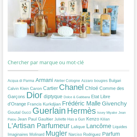
Chercher par marque ou mot-clé
Armani
Acqua di Parma
Atelier Cologne
bougies
Bulgari
Azzaro
Chanel
Chloé
Cartier
Caron
Comme des
Calvin Klein
Dior
diptyque
Garçons
Etat Libre
Dolce & Gabbana
Frédéric Malle
Givenchy
d'Orange
Francis Kurkdjian
Guerlain
Hermès
Goutal
Gucci
Issey Miyake
Jean
Jean Paul Gaultier
Kenzo
Juliette Has a Gun
Kilian
Patou
L'Artisan Parfumeur
Lancôme
Lalique
Liquides
Mugler
Parfum
Narciso Rodriguez
Imaginaires
Molinard