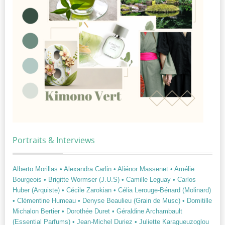
Portraits & Interviews
Alberto Morillas
• Alexandra Carlin
• Aliénor Massenet
• Amélie
Bourgeois
• Brigitte Wormser (J.U.S)
• Camille Leguay
• Carlos
Huber (Arquiste)
• Cécile Zarokian
• Célia Lerouge-Bénard (Molinard)
• Clémentine Humeau
• Denyse Beaulieu (Grain de Musc)
• Domitille
Michalon Bertier
• Dorothée Duret
• Géraldine Archambault
(Essential Parfums)
• Jean-Michel Duriez
• Juliette Karagueuzoglou