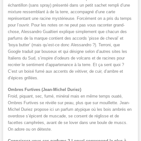
échantillon (sans spray) présenté dans un petit sachet rempli d’une
mixture ressemblant à de la terre, accompagné d’une carte
représentant une racine mystérieuse. Forcément on a pris du temps
pour l’ouvrir. Pour les notes on ne peut pas vous raconter grand-
chose, Alessandro Gualtieri explique simplement que chacun des
parfums de la marque contient des accords ‘pisse de cheval’ et
‘boya butter’ (mais qu’est-ce donc Alessandro ?). Terroni, que
Google traduit par bouseux et qui désigne selon d’autres sites les
Italiens du Sud, s’inspire d’odeurs de volcans et de racines pour
recréer le sentiment d’appartenance à la terre. Et ça sent quoi ?
C’est un boisé fumé aux accents de vétiver, de cuir, d’ambre et
d’épices grillées.
Ombres Furtives (Jean-Michel Duriez)
Froid, piquant, sec, fumé, minéral mais en même temps ouaté,
Ombres Furtives se révèle sur peau, plus que sur mouillette. Jean-
Michel Duriez propose ici un parfum atypique où les bois ambrés en
overdose s’épicent de muscade, se corsent de réglisse et de
facettes camphrées, avant de se lover dans une boule de muscs.
On adore ou on déteste.
Connaissez-vous ces parfums ? Lequel correspond le plus à