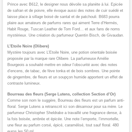
Prince avec B612, le designer nous dévoile sa planète à lui. Epicée
de safran et de poivre, elle évoque aussi des notes de cuir suédé et
laisse place à sillage boisé de santal et de patchouli. B683 pourra
plaire aux amateurs de parfums rares qui aiment Terre d’Hermès,
Habit Rouge, Tuscan Leather de Tom Ford… et aux fans de noms
mystérieux. Une création du parfumeur Quentin Bisch, de Givaudan.
L’Etoile Noire (Olibere)
Mystère toujours avec L’Etoile Noire, une potion orientale boisée
proposée par la marque rare Olibere. La parfumeuse Amélie
Bourgeois a souhaité mettre en odeur l’obscurité avec des notes
d’encens, de tabac, de fève tonka et de bois sombres. Une pointe
de gingembre, de fleurs et un soupçon humide apportent un effet de
contraste lumineux.
Bourreau des fleurs (Serge Lutens, collection Section d’Or)
Comme son nom le suggère, Bourreau des fleurs est un parfum anti-
floral. Serge Lutens a retranscrit ici son désamour pour sa mère. Le
parfumeur Christopher Sheldrake a travaillé une fragrance dense, à
la fois boisée, ambrée et épicée. Une note l’emporte, l’immortelle,
une fleur au parfum corsé, épicé, caramélisé, tout sauf floral. 480
euros les 50 ml.