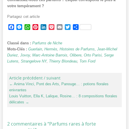
votre tempérament ?
Partagez cet article
Facebook
Messenger
WhatsApp
Pinterest
LinkedIn
Pocket
Email
Twitter
Partager
Classé dans :
Parfums de Niche
Mots-Clés :
Guerlain
,
Hermès
,
Histoires de Parfums
,
Jean-Michel
Duriez
,
Jovoy
,
Marc-Antoine Barrois
,
Olibere
,
Orto Parisi
,
Serge
Lutens
,
Strangelove NY
,
Thierry Blondeau
,
Tom Ford
Article précédent / suivant
←
Anima Vinci, Pont des Arts, Panouge… : potions florales
enivrantes
Louis Vuitton, Ella K, Lalique, Rosine… : 8 compositions florales
délicates
→
2 commentaires à “
Parfums rares à forte