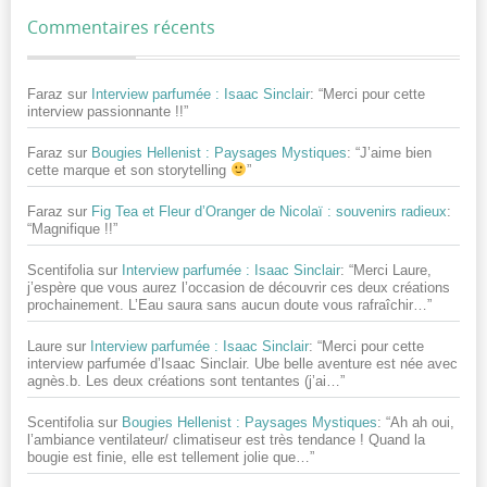
Commentaires récents
Faraz
sur
Interview parfumée : Isaac Sinclair
: “
Merci pour cette
interview passionnante !!
”
Faraz
sur
Bougies Hellenist : Paysages Mystiques
: “
J’aime bien
cette marque et son storytelling
”
Faraz
sur
Fig Tea et Fleur d’Oranger de Nicolaï : souvenirs radieux
:
“
Magnifique !!
”
Scentifolia
sur
Interview parfumée : Isaac Sinclair
: “
Merci Laure,
j’espère que vous aurez l’occasion de découvrir ces deux créations
prochainement. L’Eau saura sans aucun doute vous rafraîchir…
”
Laure
sur
Interview parfumée : Isaac Sinclair
: “
Merci pour cette
interview parfumée d’Isaac Sinclair. Ube belle aventure est née avec
agnès.b. Les deux créations sont tentantes (j’ai…
”
Scentifolia
sur
Bougies Hellenist : Paysages Mystiques
: “
Ah ah oui,
l’ambiance ventilateur/ climatiseur est très tendance ! Quand la
bougie est finie, elle est tellement jolie que…
”