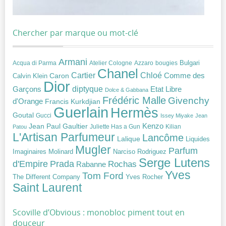
Chercher par marque ou mot-clé
Armani
Acqua di Parma
Atelier Cologne
bougies
Bulgari
Azzaro
Chanel
Chloé
Cartier
Caron
Comme des
Calvin Klein
Dior
diptyque
Garçons
Etat Libre
Dolce & Gabbana
Frédéric Malle
Givenchy
d'Orange
Francis Kurkdjian
Guerlain
Hermès
Goutal
Gucci
Issey Miyake
Jean
Jean Paul Gaultier
Kenzo
Juliette Has a Gun
Kilian
Patou
L'Artisan Parfumeur
Lancôme
Lalique
Liquides
Mugler
Parfum
Narciso Rodriguez
Imaginaires
Molinard
Serge Lutens
Prada
d'Empire
Rochas
Rabanne
Yves
Tom Ford
Yves Rocher
The Different Company
Saint Laurent
Scoville d’Obvious : monobloc piment tout en
douceur