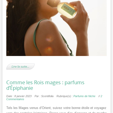
Lire la suite…
Comme les Rois mages : parfums
d’Épiphanie
Date : 8 janvier 2023
Par : Scentifolia
Rubrique(s) :
Parfums de Niche
//
2
Commentaires
Tels les Mages venus d’Orient, suivez votre bonne étoile et voyagez