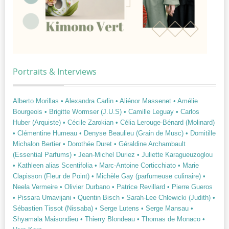
Portraits & Interviews
Alberto Morillas
• Alexandra Carlin
• Aliénor Massenet
• Amélie
Bourgeois
• Brigitte Wormser (J.U.S)
• Camille Leguay
• Carlos
Huber (Arquiste)
• Cécile Zarokian
• Célia Lerouge-Bénard (Molinard)
• Clémentine Humeau
• Denyse Beaulieu (Grain de Musc)
• Domitille
Michalon Bertier
• Dorothée Duret
• Géraldine Archambault
(Essential Parfums)
• Jean-Michel Duriez
• Juliette Karagueuzoglou
• Kathleen alias Scentifolia
• Marc-Antoine Corticchiato
• Marie
Clapisson (Fleur de Point)
• Michèle Gay (parfumeuse culinaire)
•
Neela Vermeire
• Olivier Durbano
• Patrice Revillard
• Pierre Gueros
• Pissara Umavijani
• Quentin Bisch
• Sarah-Lee Chlewicki (Judith)
•
Sébastien Tissot (Nissaba)
• Serge Lutens
• Serge Mansau
•
Shyamala Maisondieu
• Thierry Blondeau
• Thomas de Monaco
•