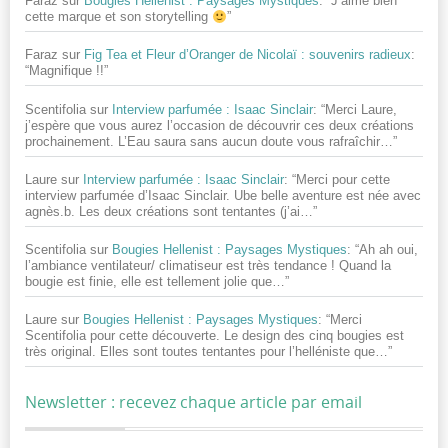
Faraz
sur
Bougies Hellenist : Paysages Mystiques
: “
J’aime bien
cette marque et son storytelling
”
Faraz
sur
Fig Tea et Fleur d’Oranger de Nicolaï : souvenirs radieux
:
“
Magnifique !!
”
Scentifolia
sur
Interview parfumée : Isaac Sinclair
: “
Merci Laure,
j’espère que vous aurez l’occasion de découvrir ces deux créations
prochainement. L’Eau saura sans aucun doute vous rafraîchir…
”
Laure
sur
Interview parfumée : Isaac Sinclair
: “
Merci pour cette
interview parfumée d’Isaac Sinclair. Ube belle aventure est née avec
agnès.b. Les deux créations sont tentantes (j’ai…
”
Scentifolia
sur
Bougies Hellenist : Paysages Mystiques
: “
Ah ah oui,
l’ambiance ventilateur/ climatiseur est très tendance ! Quand la
bougie est finie, elle est tellement jolie que…
”
Laure
sur
Bougies Hellenist : Paysages Mystiques
: “
Merci
Scentifolia pour cette découverte. Le design des cinq bougies est
très original. Elles sont toutes tentantes pour l’helléniste que…
”
Newsletter : recevez chaque article par email