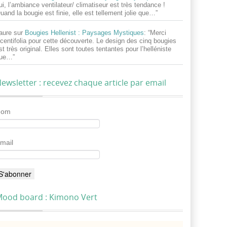
ui, l’ambiance ventilateur/ climatiseur est très tendance !
uand la bougie est finie, elle est tellement jolie que…
”
aure
sur
Bougies Hellenist : Paysages Mystiques
: “
Merci
centifolia pour cette découverte. Le design des cinq bougies
st très original. Elles sont toutes tentantes pour l’helléniste
ue…
”
ewsletter : recevez chaque article par email
Nom
mail
ood board : Kimono Vert