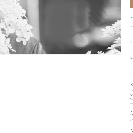
C
F
i
F
b
F
r
S
L
d
v
L
i
a
S