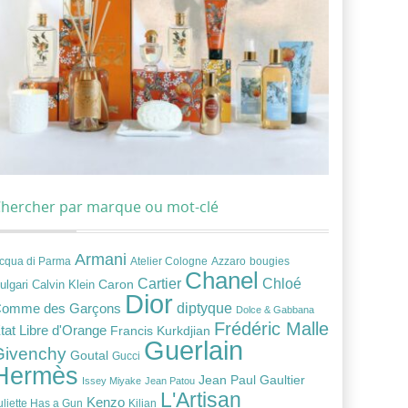
hercher par marque ou mot-clé
Armani
cqua di Parma
Atelier Cologne
bougies
Azzaro
Chanel
Chloé
Cartier
Caron
ulgari
Calvin Klein
Dior
diptyque
omme des Garçons
Dolce & Gabbana
Frédéric Malle
tat Libre d'Orange
Francis Kurkdjian
Guerlain
Givenchy
Goutal
Gucci
Hermès
Jean Paul Gaultier
Issey Miyake
Jean Patou
L'Artisan
Kenzo
uliette Has a Gun
Kilian