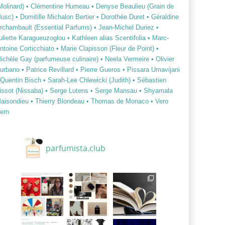
Molinard)
• Clémentine Humeau
• Denyse Beaulieu (Grain de
usc)
• Domitille Michalon Bertier
• Dorothée Duret
• Géraldine
rchambault (Essential Parfums)
• Jean-Michel Duriez
•
uliette Karagueuzoglou
• Kathleen alias Scentifolia
• Marc-
ntoine Corticchiato
• Marie Clapisson (Fleur de Point)
•
ichèle Gay (parfumeuse culinaire)
• Neela Vermeire
• Olivier
urbano
• Patrice Revillard
• Pierre Gueros
• Pissara Umavijani
 Quentin Bisch
• Sarah-Lee Chlewicki (Judith)
• Sébastien
issot (Nissaba)
• Serge Lutens
• Serge Mansau
• Shyamala
aisondieu
• Thierry Blondeau
• Thomas de Monaco
• Vero
ern
parfumista.club