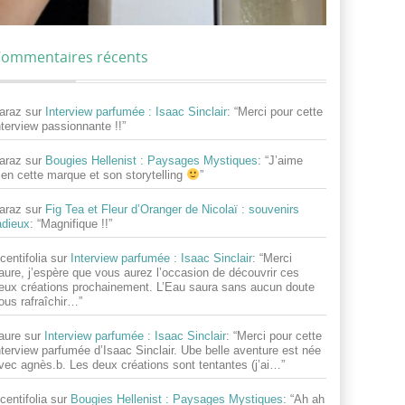
ommentaires récents
araz
sur
Interview parfumée : Isaac Sinclair
: “
Merci pour cette
nterview passionnante !!
”
araz
sur
Bougies Hellenist : Paysages Mystiques
: “
J’aime
ien cette marque et son storytelling
”
araz
sur
Fig Tea et Fleur d’Oranger de Nicolaï : souvenirs
adieux
: “
Magnifique !!
”
centifolia
sur
Interview parfumée : Isaac Sinclair
: “
Merci
aure, j’espère que vous aurez l’occasion de découvrir ces
eux créations prochainement. L’Eau saura sans aucun doute
ous rafraîchir…
”
aure
sur
Interview parfumée : Isaac Sinclair
: “
Merci pour cette
nterview parfumée d’Isaac Sinclair. Ube belle aventure est née
vec agnès.b. Les deux créations sont tentantes (j’ai…
”
centifolia
sur
Bougies Hellenist : Paysages Mystiques
: “
Ah ah