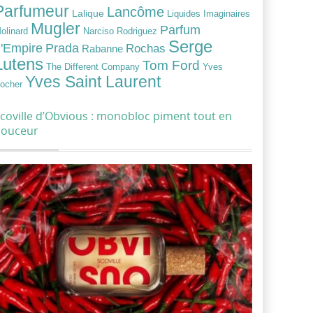
Parfumeur
Lancôme
Lalique
Liquides Imaginaires
Mugler
Parfum
Narciso Rodriguez
olinard
Serge
Prada
'Empire
Rochas
Rabanne
Lutens
Tom Ford
Yves
The Different Company
Yves Saint Laurent
ocher
coville d’Obvious : monobloc piment tout en
douceur