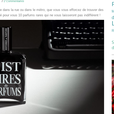
//
2 Commentaires
re dans la rue ou dans le métro, que vous vous efforcez de trouver des
M
é pour vous 10 parfums rares qui ne vous laisseront pas indifférent !
d
R
S