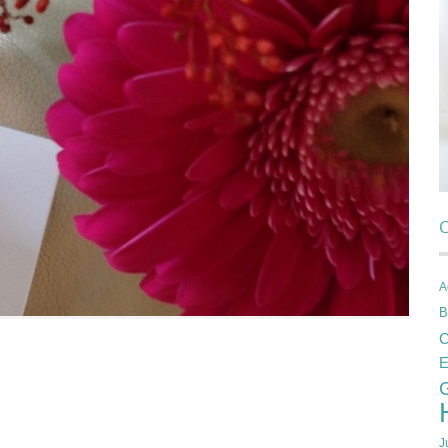
C
A
B
C
E
J