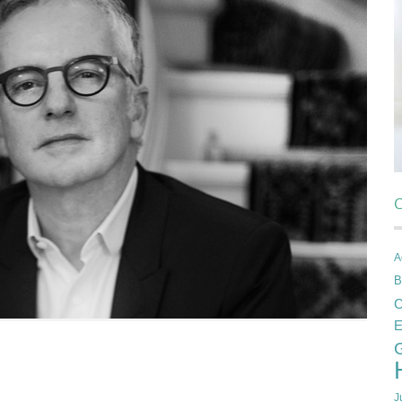
C
A
B
C
E
J