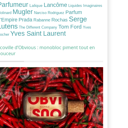
Parfumeur
Lancôme
Lalique
Liquides Imaginaires
Mugler
Parfum
Narciso Rodriguez
olinard
Serge
Prada
'Empire
Rochas
Rabanne
Lutens
Tom Ford
Yves
The Different Company
Yves Saint Laurent
ocher
coville d’Obvious : monobloc piment tout en
douceur