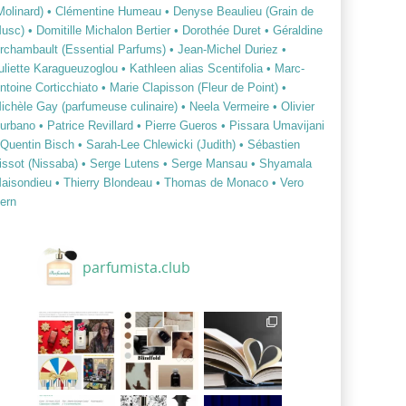
Molinard)
• Clémentine Humeau
• Denyse Beaulieu (Grain de
usc)
• Domitille Michalon Bertier
• Dorothée Duret
• Géraldine
rchambault (Essential Parfums)
• Jean-Michel Duriez
•
uliette Karagueuzoglou
• Kathleen alias Scentifolia
• Marc-
ntoine Corticchiato
• Marie Clapisson (Fleur de Point)
•
ichèle Gay (parfumeuse culinaire)
• Neela Vermeire
• Olivier
urbano
• Patrice Revillard
• Pierre Gueros
• Pissara Umavijani
 Quentin Bisch
• Sarah-Lee Chlewicki (Judith)
• Sébastien
issot (Nissaba)
• Serge Lutens
• Serge Mansau
• Shyamala
aisondieu
• Thierry Blondeau
• Thomas de Monaco
• Vero
ern
parfumista.club