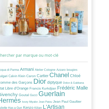
hercher par marque ou mot-clé
Armani
cqua di Parma
Atelier Cologne
bougies
Azzaro
Chanel
Chloé
Cartier
Caron
ulgari
Calvin Klein
Dior
diptyque
omme des Garçons
Dolce & Gabbana
Frédéric Malle
tat Libre d'Orange
Francis Kurkdjian
Guerlain
Givenchy
Goutal
Gucci
Hermès
Jean Paul Gaultier
Issey Miyake
Jean Patou
L'Artisan
Kenzo
uliette Has a Gun
Kilian