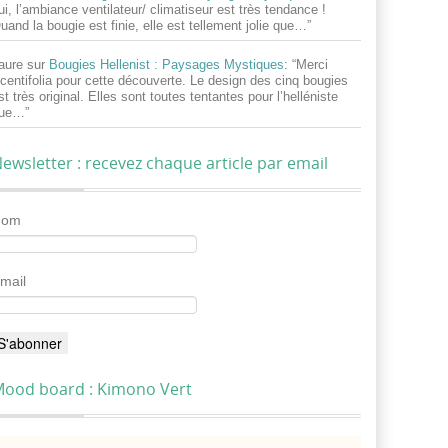
ui, l’ambiance ventilateur/ climatiseur est très tendance !
uand la bougie est finie, elle est tellement jolie que…
”
aure
sur
Bougies Hellenist : Paysages Mystiques
: “
Merci
centifolia pour cette découverte. Le design des cinq bougies
st très original. Elles sont toutes tentantes pour l’helléniste
ue…
”
ewsletter : recevez chaque article par email
Nom
mail
ood board : Kimono Vert