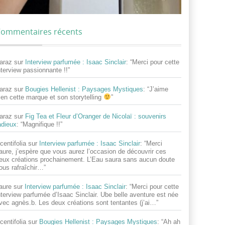
ommentaires récents
araz
sur
Interview parfumée : Isaac Sinclair
: “
Merci pour cette
nterview passionnante !!
”
araz
sur
Bougies Hellenist : Paysages Mystiques
: “
J’aime
ien cette marque et son storytelling
”
araz
sur
Fig Tea et Fleur d’Oranger de Nicolaï : souvenirs
adieux
: “
Magnifique !!
”
centifolia
sur
Interview parfumée : Isaac Sinclair
: “
Merci
aure, j’espère que vous aurez l’occasion de découvrir ces
eux créations prochainement. L’Eau saura sans aucun doute
ous rafraîchir…
”
aure
sur
Interview parfumée : Isaac Sinclair
: “
Merci pour cette
nterview parfumée d’Isaac Sinclair. Ube belle aventure est née
vec agnès.b. Les deux créations sont tentantes (j’ai…
”
centifolia
sur
Bougies Hellenist : Paysages Mystiques
: “
Ah ah