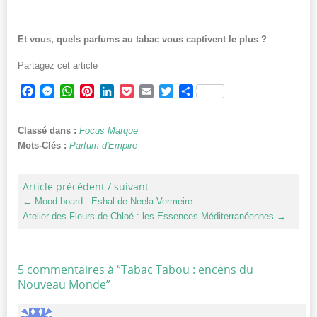
Et vous, quels parfums au tabac vous captivent le plus ?
Partagez cet article
Facebook
Messenger
WhatsApp
Pinterest
LinkedIn
Pocket
Email
Twitter
Partager
Classé dans :
Focus Marque
Mots-Clés :
Parfum d'Empire
Article précédent / suivant
←
Mood board : Eshal de Neela Vermeire
Atelier des Fleurs de Chloé : les Essences Méditerranéennes
→
5 commentaires à “
Tabac Tabou : encens du
Nouveau Monde
”