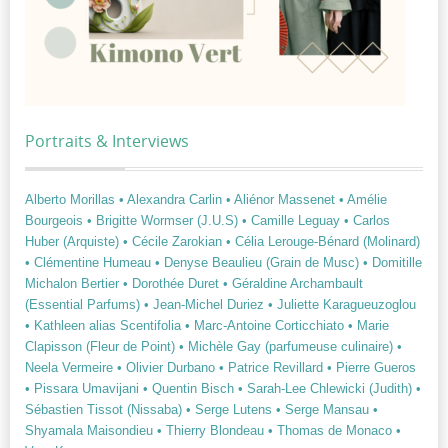
Portraits & Interviews
Alberto Morillas
• Alexandra Carlin
• Aliénor Massenet
• Amélie
Bourgeois
• Brigitte Wormser (J.U.S)
• Camille Leguay
• Carlos
Huber (Arquiste)
• Cécile Zarokian
• Célia Lerouge-Bénard (Molinard)
• Clémentine Humeau
• Denyse Beaulieu (Grain de Musc)
• Domitille
Michalon Bertier
• Dorothée Duret
• Géraldine Archambault
(Essential Parfums)
• Jean-Michel Duriez
• Juliette Karagueuzoglou
• Kathleen alias Scentifolia
• Marc-Antoine Corticchiato
• Marie
Clapisson (Fleur de Point)
• Michèle Gay (parfumeuse culinaire)
•
Neela Vermeire
• Olivier Durbano
• Patrice Revillard
• Pierre Gueros
• Pissara Umavijani
• Quentin Bisch
• Sarah-Lee Chlewicki (Judith)
•
Sébastien Tissot (Nissaba)
• Serge Lutens
• Serge Mansau
•
Shyamala Maisondieu
• Thierry Blondeau
• Thomas de Monaco
•