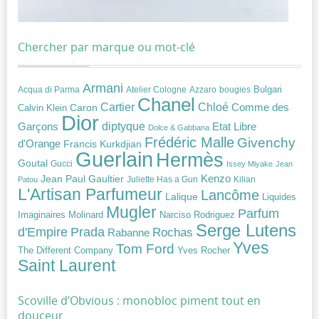
Chercher par marque ou mot-clé
Armani
Acqua di Parma
Atelier Cologne
bougies
Bulgari
Azzaro
Chanel
Chloé
Cartier
Caron
Comme des
Calvin Klein
Dior
diptyque
Garçons
Etat Libre
Dolce & Gabbana
Frédéric Malle
Givenchy
d'Orange
Francis Kurkdjian
Guerlain
Hermès
Goutal
Gucci
Issey Miyake
Jean
Jean Paul Gaultier
Kenzo
Juliette Has a Gun
Kilian
Patou
L'Artisan Parfumeur
Lancôme
Lalique
Liquides
Mugler
Parfum
Narciso Rodriguez
Imaginaires
Molinard
Serge Lutens
Prada
d'Empire
Rochas
Rabanne
Yves
Tom Ford
Yves Rocher
The Different Company
Saint Laurent
Scoville d’Obvious : monobloc piment tout en
douceur