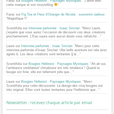
Faraz
sur
Bougies Hellenist : Paysages Mystiques
: “
J’aime bien
cette marque et son storytelling
”
Faraz
sur
Fig Tea et Fleur d’Oranger de Nicolaï : souvenirs radieux
:
“
Magnifique !!
”
Scentifolia
sur
Interview parfumée : Isaac Sinclair
: “
Merci Laure,
j’espère que vous aurez l’occasion de découvrir ces deux créations
prochainement. L’Eau saura sans aucun doute vous rafraîchir…
”
Laure
sur
Interview parfumée : Isaac Sinclair
: “
Merci pour cette
interview parfumée d’Isaac Sinclair. Ube belle aventure est née avec
agnès.b. Les deux créations sont tentantes (j’ai…
”
Scentifolia
sur
Bougies Hellenist : Paysages Mystiques
: “
Ah ah oui,
l’ambiance ventilateur/ climatiseur est très tendance ! Quand la
bougie est finie, elle est tellement jolie que…
”
Laure
sur
Bougies Hellenist : Paysages Mystiques
: “
Merci
Scentifolia pour cette découverte. Le design des cinq bougies est
très original. Elles sont toutes tentantes pour l’helléniste que…
”
Newsletter : recevez chaque article par email