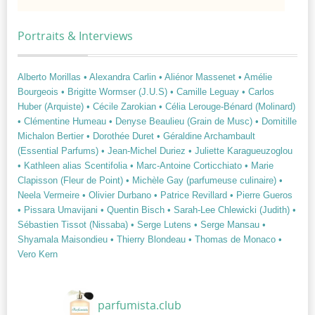
Portraits & Interviews
Alberto Morillas
• Alexandra Carlin
• Aliénor Massenet
• Amélie
Bourgeois
• Brigitte Wormser (J.U.S)
• Camille Leguay
• Carlos
Huber (Arquiste)
• Cécile Zarokian
• Célia Lerouge-Bénard (Molinard)
• Clémentine Humeau
• Denyse Beaulieu (Grain de Musc)
• Domitille
Michalon Bertier
• Dorothée Duret
• Géraldine Archambault
(Essential Parfums)
• Jean-Michel Duriez
• Juliette Karagueuzoglou
• Kathleen alias Scentifolia
• Marc-Antoine Corticchiato
• Marie
Clapisson (Fleur de Point)
• Michèle Gay (parfumeuse culinaire)
•
Neela Vermeire
• Olivier Durbano
• Patrice Revillard
• Pierre Gueros
• Pissara Umavijani
• Quentin Bisch
• Sarah-Lee Chlewicki (Judith)
•
Sébastien Tissot (Nissaba)
• Serge Lutens
• Serge Mansau
•
Shyamala Maisondieu
• Thierry Blondeau
• Thomas de Monaco
•
Vero Kern
parfumista.club