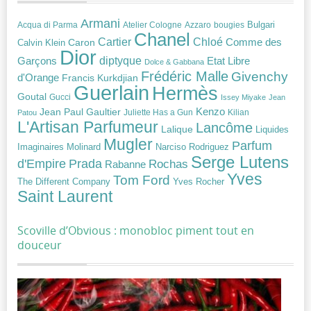
Armani
Acqua di Parma
Atelier Cologne
bougies
Bulgari
Azzaro
Chanel
Chloé
Cartier
Caron
Comme des
Calvin Klein
Dior
diptyque
Garçons
Etat Libre
Dolce & Gabbana
Frédéric Malle
Givenchy
d'Orange
Francis Kurkdjian
Guerlain
Hermès
Goutal
Gucci
Issey Miyake
Jean
Jean Paul Gaultier
Kenzo
Juliette Has a Gun
Kilian
Patou
L'Artisan Parfumeur
Lancôme
Lalique
Liquides
Mugler
Parfum
Narciso Rodriguez
Imaginaires
Molinard
Serge Lutens
Prada
d'Empire
Rochas
Rabanne
Yves
Tom Ford
Yves Rocher
The Different Company
Saint Laurent
Scoville d’Obvious : monobloc piment tout en
douceur