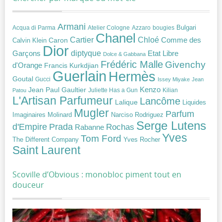
Armani
Acqua di Parma
Atelier Cologne
bougies
Bulgari
Azzaro
Chanel
Chloé
Cartier
Caron
Comme des
Calvin Klein
Dior
diptyque
Garçons
Etat Libre
Dolce & Gabbana
Frédéric Malle
Givenchy
d'Orange
Francis Kurkdjian
Guerlain
Hermès
Goutal
Gucci
Issey Miyake
Jean
Jean Paul Gaultier
Kenzo
Juliette Has a Gun
Kilian
Patou
L'Artisan Parfumeur
Lancôme
Lalique
Liquides
Mugler
Parfum
Narciso Rodriguez
Imaginaires
Molinard
Serge Lutens
Prada
d'Empire
Rochas
Rabanne
Yves
Tom Ford
Yves Rocher
The Different Company
Saint Laurent
Scoville d’Obvious : monobloc piment tout en
douceur