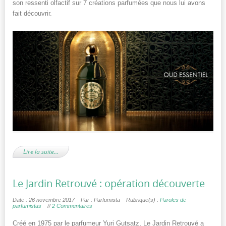
son ressenti olfactif sur 7 créations parfumées que nous lui avons
fait découvrir.
Lire la suite…
Le Jardin Retrouvé : opération découverte
Date : 26 novembre 2017
Par : Parfumista
Rubrique(s) :
Paroles de
parfumistas
//
2 Commentaires
Créé en 1975 par le parfumeur Yuri Gutsatz, Le Jardin Retrouvé a