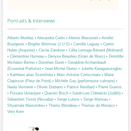
Portraits & Interviews
Alberto Morillas
• Alexandra Carlin
• Aliénor Massenet
• Amélie
Bourgeois
• Brigitte Wormser (J.U.S)
• Camille Leguay
• Carlos
Huber (Arquiste)
• Cécile Zarokian
• Célia Lerouge-Bénard (Molinard)
• Clémentine Humeau
• Denyse Beaulieu (Grain de Musc)
• Domitille
Michalon Bertier
• Dorothée Duret
• Géraldine Archambault
(Essential Parfums)
• Jean-Michel Duriez
• Juliette Karagueuzoglou
• Kathleen alias Scentifolia
• Marc-Antoine Corticchiato
• Marie
Clapisson (Fleur de Point)
• Michèle Gay (parfumeuse culinaire)
•
Neela Vermeire
• Olivier Durbano
• Patrice Revillard
• Pierre Gueros
• Pissara Umavijani
• Quentin Bisch
• Sarah-Lee Chlewicki (Judith)
•
Sébastien Tissot (Nissaba)
• Serge Lutens
• Serge Mansau
•
Shyamala Maisondieu
• Thierry Blondeau
• Thomas de Monaco
•
Vero Kern