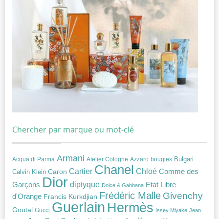
Chercher par marque ou mot-clé
Armani
Acqua di Parma
Atelier Cologne
bougies
Bulgari
Azzaro
Chanel
Chloé
Cartier
Caron
Comme des
Calvin Klein
Dior
diptyque
Garçons
Etat Libre
Dolce & Gabbana
Frédéric Malle
Givenchy
d'Orange
Francis Kurkdjian
Guerlain
Hermès
Goutal
Gucci
Issey Miyake
Jean