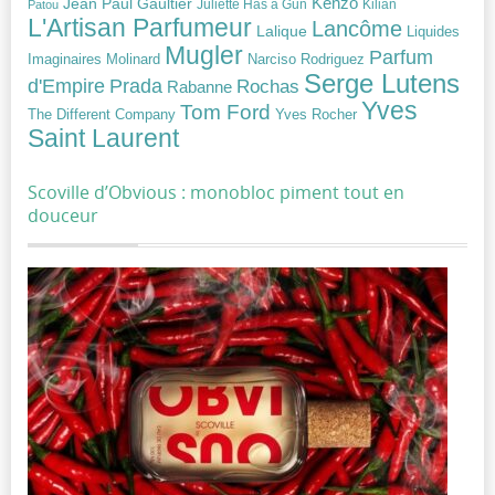
Jean Paul Gaultier
Kenzo
Juliette Has a Gun
Kilian
Patou
L'Artisan Parfumeur
Lancôme
Lalique
Liquides
Mugler
Parfum
Narciso Rodriguez
Imaginaires
Molinard
Serge Lutens
Prada
d'Empire
Rochas
Rabanne
Yves
Tom Ford
Yves Rocher
The Different Company
Saint Laurent
Scoville d’Obvious : monobloc piment tout en
douceur