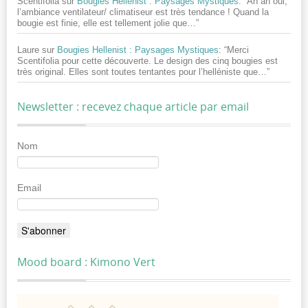
Scentifolia
sur
Bougies Hellenist : Paysages Mystiques
: “
Ah ah oui,
l’ambiance ventilateur/ climatiseur est très tendance ! Quand la
bougie est finie, elle est tellement jolie que…
”
Laure
sur
Bougies Hellenist : Paysages Mystiques
: “
Merci
Scentifolia pour cette découverte. Le design des cinq bougies est
très original. Elles sont toutes tentantes pour l’helléniste que…
”
Newsletter : recevez chaque article par email
Nom
Email
Mood board : Kimono Vert