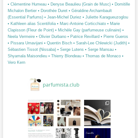
• Clémentine Humeau
• Denyse Beaulieu (Grain de Musc)
• Domitille
Michalon Bertier
• Dorothée Duret
• Géraldine Archambault
(Essential Parfums)
• Jean-Michel Duriez
• Juliette Karagueuzoglou
• Kathleen alias Scentifolia
• Marc-Antoine Corticchiato
• Marie
Clapisson (Fleur de Point)
• Michèle Gay (parfumeuse culinaire)
•
Neela Vermeire
• Olivier Durbano
• Patrice Revillard
• Pierre Gueros
• Pissara Umavijani
• Quentin Bisch
• Sarah-Lee Chlewicki (Judith)
•
Sébastien Tissot (Nissaba)
• Serge Lutens
• Serge Mansau
•
Shyamala Maisondieu
• Thierry Blondeau
• Thomas de Monaco
•
Vero Kern
parfumista.club