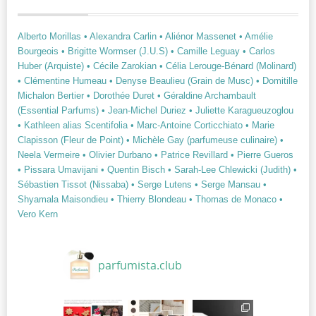
Alberto Morillas
• Alexandra Carlin
• Aliénor Massenet
• Amélie
Bourgeois
• Brigitte Wormser (J.U.S)
• Camille Leguay
• Carlos
Huber (Arquiste)
• Cécile Zarokian
• Célia Lerouge-Bénard (Molinard)
• Clémentine Humeau
• Denyse Beaulieu (Grain de Musc)
• Domitille
Michalon Bertier
• Dorothée Duret
• Géraldine Archambault
(Essential Parfums)
• Jean-Michel Duriez
• Juliette Karagueuzoglou
• Kathleen alias Scentifolia
• Marc-Antoine Corticchiato
• Marie
Clapisson (Fleur de Point)
• Michèle Gay (parfumeuse culinaire)
•
Neela Vermeire
• Olivier Durbano
• Patrice Revillard
• Pierre Gueros
• Pissara Umavijani
• Quentin Bisch
• Sarah-Lee Chlewicki (Judith)
•
Sébastien Tissot (Nissaba)
• Serge Lutens
• Serge Mansau
•
Shyamala Maisondieu
• Thierry Blondeau
• Thomas de Monaco
•
Vero Kern
parfumista.club