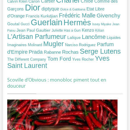
Chloé
Cartier
Caron
Comme des
Calvin Klein
Dior
diptyque
Garçons
Etat Libre
Dolce & Gabbana
Frédéric Malle
Givenchy
d'Orange
Francis Kurkdjian
Guerlain
Hermès
Goutal
Gucci
Issey Miyake
Jean
Jean Paul Gaultier
Kenzo
Juliette Has a Gun
Kilian
Patou
L'Artisan Parfumeur
Lancôme
Lalique
Liquides
Mugler
Parfum
Narciso Rodriguez
Imaginaires
Molinard
Serge Lutens
Prada
d'Empire
Rochas
Rabanne
Yves
Tom Ford
Yves Rocher
The Different Company
Saint Laurent
Scoville d’Obvious : monobloc piment tout en
douceur