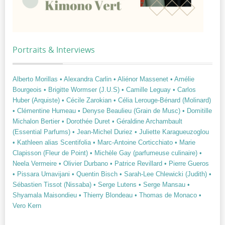
Portraits & Interviews
Alberto Morillas
• Alexandra Carlin
• Aliénor Massenet
• Amélie
Bourgeois
• Brigitte Wormser (J.U.S)
• Camille Leguay
• Carlos
Huber (Arquiste)
• Cécile Zarokian
• Célia Lerouge-Bénard (Molinard)
• Clémentine Humeau
• Denyse Beaulieu (Grain de Musc)
• Domitille
Michalon Bertier
• Dorothée Duret
• Géraldine Archambault
(Essential Parfums)
• Jean-Michel Duriez
• Juliette Karagueuzoglou
• Kathleen alias Scentifolia
• Marc-Antoine Corticchiato
• Marie
Clapisson (Fleur de Point)
• Michèle Gay (parfumeuse culinaire)
•
Neela Vermeire
• Olivier Durbano
• Patrice Revillard
• Pierre Gueros
• Pissara Umavijani
• Quentin Bisch
• Sarah-Lee Chlewicki (Judith)
•
Sébastien Tissot (Nissaba)
• Serge Lutens
• Serge Mansau
•
Shyamala Maisondieu
• Thierry Blondeau
• Thomas de Monaco
•
Vero Kern