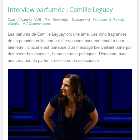
Interview parfumée : Camille Leguay
Date : 10 janvier 2025
Par : Scentifolia
Rubrique(s) :
Interviews & Portraits
olfactifs
//
7 Commentaires
Les parfums de Camille Leguay ont une âme. Les cinq fragrances
de sa première collection ont été conçues pour contribuer à notre
bien-être : chacune est porteuse d’un message bienveillant porté par
des accords sensoriels, harmonieux et poétiques. Rencontre avec
une créatrice de parfums éveilleurs de conscience.