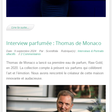
Lire la suite…
Interview parfumée : Thomas de Monaco
Date : 9 septembre 2024
Par : Scentifolia
Rubrique(s) :
Interviews & Portraits
olfactifs
//
2 Commentaires
Thomas de Monaco a lancé sa première eau de parfum, Raw Gold,
en 2020. La collection compte à présent six parfums qui célèbrent
l’art et l’émotion. Nous avons rencontré le créateur de cette maison
innovante et audacieuse.