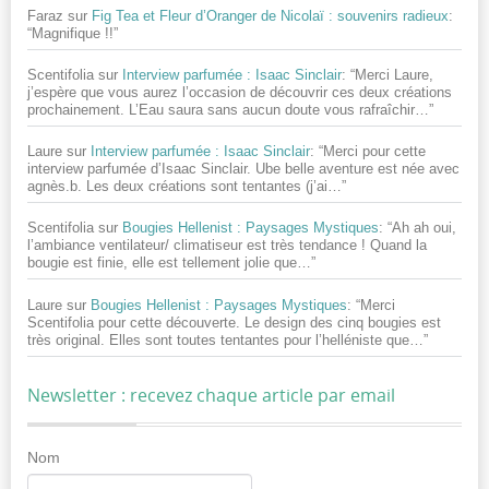
Faraz
sur
Fig Tea et Fleur d’Oranger de Nicolaï : souvenirs radieux
:
“
Magnifique !!
”
Scentifolia
sur
Interview parfumée : Isaac Sinclair
: “
Merci Laure,
j’espère que vous aurez l’occasion de découvrir ces deux créations
prochainement. L’Eau saura sans aucun doute vous rafraîchir…
”
Laure
sur
Interview parfumée : Isaac Sinclair
: “
Merci pour cette
interview parfumée d’Isaac Sinclair. Ube belle aventure est née avec
agnès.b. Les deux créations sont tentantes (j’ai…
”
Scentifolia
sur
Bougies Hellenist : Paysages Mystiques
: “
Ah ah oui,
l’ambiance ventilateur/ climatiseur est très tendance ! Quand la
bougie est finie, elle est tellement jolie que…
”
Laure
sur
Bougies Hellenist : Paysages Mystiques
: “
Merci
Scentifolia pour cette découverte. Le design des cinq bougies est
très original. Elles sont toutes tentantes pour l’helléniste que…
”
Newsletter : recevez chaque article par email
Nom