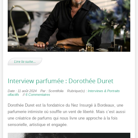
Lire la suite…
Interview parfumée : Dorothée Duret
Date : 11 août 2024
Par : Scentifolia
Rubrique(s) :
Interviews & Portraits
olfactifs
//
6 Commentaires
Dorothée Duret est la fondatrice du Nez Insurgé à Bordeaux, une
parfumerie intimiste où souffle un vent de liberté. Mais c’est aussi
une créatrice de parfums qui nous livre une approche à la fois
sensorielle, artistique et engagée.