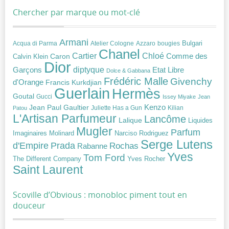
Chercher par marque ou mot-clé
Armani
Acqua di Parma
Atelier Cologne
bougies
Bulgari
Azzaro
Chanel
Chloé
Cartier
Caron
Comme des
Calvin Klein
Dior
diptyque
Garçons
Etat Libre
Dolce & Gabbana
Frédéric Malle
Givenchy
d'Orange
Francis Kurkdjian
Guerlain
Hermès
Goutal
Gucci
Issey Miyake
Jean
Jean Paul Gaultier
Kenzo
Juliette Has a Gun
Kilian
Patou
L'Artisan Parfumeur
Lancôme
Lalique
Liquides
Mugler
Parfum
Narciso Rodriguez
Imaginaires
Molinard
Serge Lutens
Prada
d'Empire
Rochas
Rabanne
Yves
Tom Ford
Yves Rocher
The Different Company
Saint Laurent
Scoville d’Obvious : monobloc piment tout en
douceur