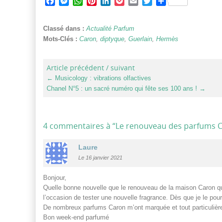
Facebook
Messenger
WhatsApp
Pinterest
LinkedIn
Pocket
Email
Twitter
Partager
Classé dans :
Actualité Parfum
Mots-Clés :
Caron
,
diptyque
,
Guerlain
,
Hermès
Article précédent / suivant
←
Musicology : vibrations olfactives
Chanel N°5 : un sacré numéro qui fête ses 100 ans !
→
4 commentaires à “
Le renouveau des parfums 
Laure
Le 16 janvier 2021
Bonjour,
Quelle bonne nouvelle que le renouveau de la maison Caron qui
l’occasion de tester une nouvelle fragrance. Dès que je le pourra
De nombreux parfums Caron m’ont marquée et tout particulière
Bon week-end parfumé