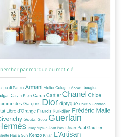
hercher par marque ou mot-clé
Armani
cqua di Parma
Atelier Cologne
bougies
Azzaro
Chanel
Chloé
Cartier
Caron
ulgari
Calvin Klein
Dior
diptyque
omme des Garçons
Dolce & Gabbana
Frédéric Malle
tat Libre d'Orange
Francis Kurkdjian
Guerlain
Givenchy
Goutal
Gucci
Hermès
Jean Paul Gaultier
Issey Miyake
Jean Patou
L'Artisan
Kenzo
uliette Has a Gun
Kilian