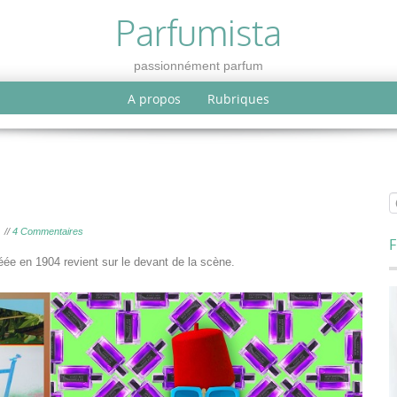
Parfumista
passionnément parfum
A propos
Rubriques
//
4 Commentaires
F
e en 1904 revient sur le devant de la scène.