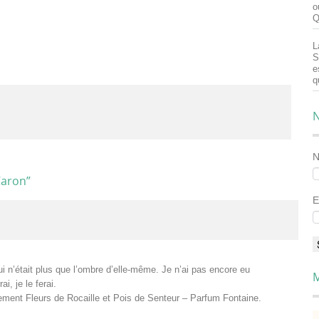
o
Q
L
S
e
q
N
Caron
”
E
 n’était plus que l’ombre d’elle-même. Je n’ai pas encore eu
M
i, je le ferai.
ment Fleurs de Rocaille et Pois de Senteur – Parfum Fontaine.