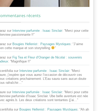
ommentaires récents
araz
sur
Interview parfumée : Isaac Sinclair
: “
Merci pour cette
nterview passionnante !!
”
araz
sur
Bougies Hellenist : Paysages Mystiques
: “
J’aime
ien cette marque et son storytelling
”
araz
sur
Fig Tea et Fleur d’Oranger de Nicolaï : souvenirs
adieux
: “
Magnifique !!
”
centifolia
sur
Interview parfumée : Isaac Sinclair
: “
Merci
aure, j’espère que vous aurez l’occasion de découvrir ces
eux créations prochainement. L’Eau saura sans aucun doute
ous rafraîchir…
”
aure
sur
Interview parfumée : Isaac Sinclair
: “
Merci pour cette
nterview parfumée d’Isaac Sinclair. Ube belle aventure est née
vec agnès.b. Les deux créations sont tentantes (j’ai…
”
centifolia
sur
Bougies Hellenist : Paysages Mystiques
: “
Ah ah