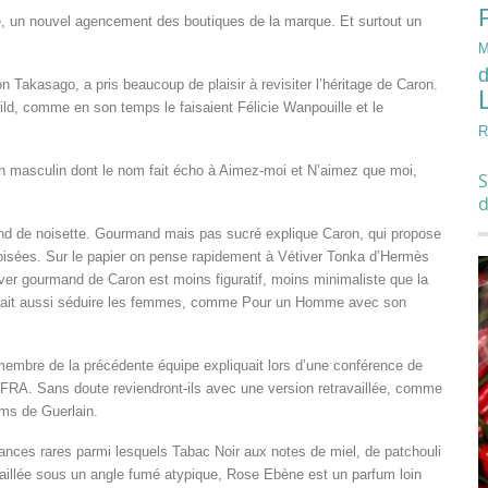
e, un nouvel agencement des boutiques de la marque. Et surtout un
M
d
n Takasago, a pris beaucoup de plaisir à revisiter l’héritage de Caron.
ild, comme en son temps le faisaient Félicie Wanpouille et le
R
n masculin dont le nom fait écho à Aimez-moi et N’aimez que moi,
S
nd de noisette. Gourmand mais pas sucré explique Caron, qui propose
boisées. Sur le papier on pense rapidement à Vétiver Tonka d’Hermès
tiver gourmand de Caron est moins figuratif, moins minimaliste que la
rrait aussi séduire les femmes, comme Pour un Homme avec son
membre de la précédente équipe expliquait lors d’une conférence de
IFRA. Sans doute reviendront-ils avec une version retravaillée, comme
ums de Guerlain.
grances rares parmi lesquels Tabac Noir aux notes de miel, de patchouli
vaillée sous un angle fumé atypique, Rose Ebène est un parfum loin