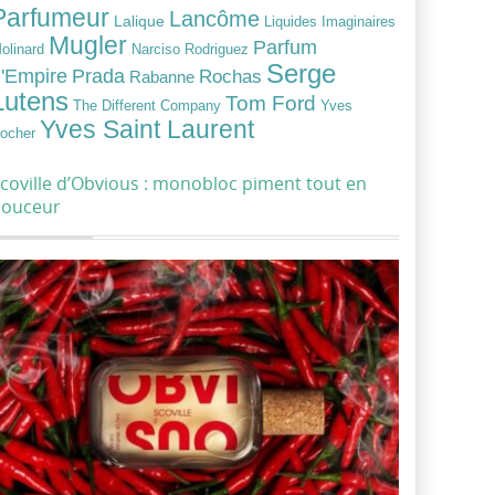
Parfumeur
Lancôme
Lalique
Liquides Imaginaires
Mugler
Parfum
Narciso Rodriguez
olinard
Serge
Prada
'Empire
Rochas
Rabanne
Lutens
Tom Ford
Yves
The Different Company
Yves Saint Laurent
ocher
coville d’Obvious : monobloc piment tout en
douceur