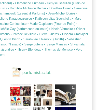
Molinard)
• Clémentine Humeau
• Denyse Beaulieu (Grain de
usc)
• Domitille Michalon Bertier
• Dorothée Duret
• Géraldine
rchambault (Essential Parfums)
• Jean-Michel Duriez
•
uliette Karagueuzoglou
• Kathleen alias Scentifolia
• Marc-
ntoine Corticchiato
• Marie Clapisson (Fleur de Point)
•
ichèle Gay (parfumeuse culinaire)
• Neela Vermeire
• Olivier
urbano
• Patrice Revillard
• Pierre Gueros
• Pissara Umavijani
 Quentin Bisch
• Sarah-Lee Chlewicki (Judith)
• Sébastien
issot (Nissaba)
• Serge Lutens
• Serge Mansau
• Shyamala
aisondieu
• Thierry Blondeau
• Thomas de Monaco
• Vero
ern
parfumista.club