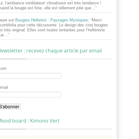
ui, l’ambiance ventilateur/ climatiseur est très tendance !
uand la bougie est finie, elle est tellement jolie que…
”
aure
sur
Bougies Hellenist : Paysages Mystiques
: “
Merci
centifolia pour cette découverte. Le design des cinq bougies
st très original. Elles sont toutes tentantes pour l’helléniste
ue…
”
ewsletter : recevez chaque article par email
Nom
mail
ood board : Kimono Vert