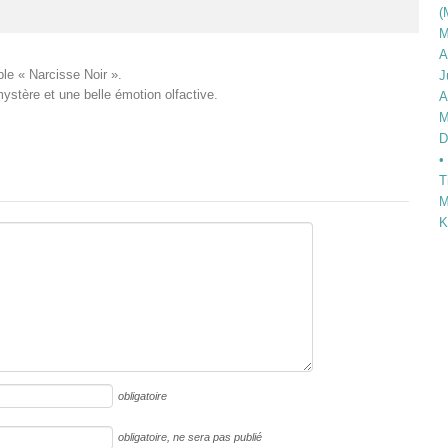
(
M
A
ble « Narcisse Noir ».
J
ystère et une belle émotion olfactive.
A
M
D
•
T
M
K
obligatoire
obligatoire
, ne sera pas publié