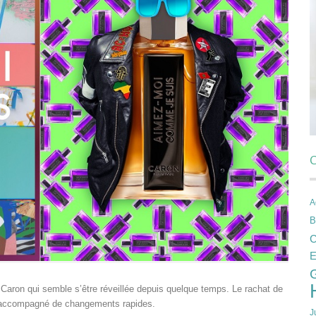
C
A
B
C
E
 Caron qui semble s’être réveillée depuis quelque temps. Le rachat de
t accompagné de changements rapides.
J