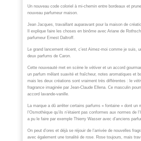
Un nouveau code coloriel à mi-chemin entre bordeaux et prun
nouveau parfumeur maison.
Jean Jacques, travaillant auparavant pour la maison de créatio
Il explique faire les choses en binôme avec Ariane de Rothsch
parfumeur Ernest Daltroff.
Le grand lancement récent, c’est Aimez-moi comme je suis, u
deux parfums de Caron.
Cette nouveauté met en scène le vétiver et un accord gourma
un parfum mêlant suavité et fraîcheur, notes aromatiques et 
mais les deux créations sont vraiment très différentes : le vé
fragrance imaginée par Jean-Claude Ellena. Ce masculin pou
accord lavande-vanille.
La marque a dû arrêter certains parfums « fontaine » dont un 
l’Osmothèque qu’ils n’étaient pas conformes aux normes de l’
a pu le faire par exemple Thierry Wasser avec d’anciens parf
On peut d’ores et déjà se réjouir de l’arrivée de nouvelles fra
avec également une tonalité de rose. Rose toujours, mais tra