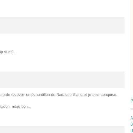
rop sucré.
prise de recevoir un échantillon de Narcisse Blanc et je suis conquise.
P
d flacon, mais bon…
A
B
H