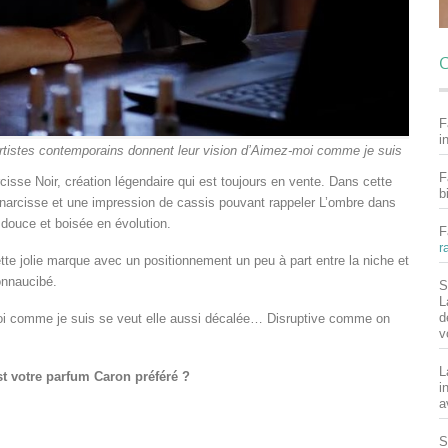
C
F
i
tistes contemporains donnent leur vision d’Aimez-moi comme je suis
F
sse Noir, création légendaire qui est toujours en vente. Dans cette
b
u narcisse et une impression de cassis pouvant rappeler L’ombre dans
 douce et boisée en évolution.
F
r
ette jolie marque avec un positionnement un peu à part entre la niche et
onnaucibé.
S
L
d
i comme je suis se veut elle aussi décalée… Disruptive comme on
v
L
st votre parfum Caron préféré ?
i
a
S