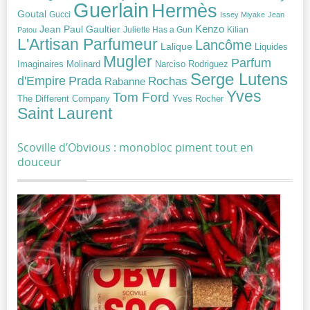
Guerlain
Hermès
Goutal
Gucci
Issey Miyake
Jean
Jean Paul Gaultier
Kenzo
Juliette Has a Gun
Kilian
Patou
L'Artisan Parfumeur
Lancôme
Lalique
Liquides
Mugler
Parfum
Narciso Rodriguez
Imaginaires
Molinard
Serge Lutens
Prada
d'Empire
Rochas
Rabanne
Yves
Tom Ford
Yves Rocher
The Different Company
Saint Laurent
Scoville d’Obvious : monobloc piment tout en
douceur