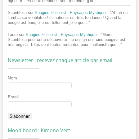
agnès.b. Les deux créations sont tentantes (j’ai…
”
Scentifolia
sur
Bougies Hellenist : Paysages Mystiques
: “
Ah ah oui,
l’ambiance ventilateur/ climatiseur est très tendance ! Quand la
bougie est finie, elle est tellement jolie que…
”
Laure
sur
Bougies Hellenist : Paysages Mystiques
: “
Merci
Scentifolia pour cette découverte. Le design des cinq bougies est
très original. Elles sont toutes tentantes pour l’helléniste que…
”
Newsletter : recevez chaque article par email
Nom
Email
Mood board : Kimono Vert