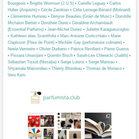
Bourgeois
• Brigitte Wormser (J.U.S)
• Camille Leguay
• Carlos
Huber (Arquiste)
• Cécile Zarokian
• Célia Lerouge-Bénard (Molinard)
• Clémentine Humeau
• Denyse Beaulieu (Grain de Musc)
• Domitille
Michalon Bertier
• Dorothée Duret
• Géraldine Archambault
(Essential Parfums)
• Jean-Michel Duriez
• Juliette Karagueuzoglou
• Kathleen alias Scentifolia
• Marc-Antoine Corticchiato
• Marie
Clapisson (Fleur de Point)
• Michèle Gay (parfumeuse culinaire)
•
Neela Vermeire
• Olivier Durbano
• Patrice Revillard
• Pierre Gueros
• Pissara Umavijani
• Quentin Bisch
• Sarah-Lee Chlewicki (Judith)
•
Sébastien Tissot (Nissaba)
• Serge Lutens
• Serge Mansau
•
Shyamala Maisondieu
• Thierry Blondeau
• Thomas de Monaco
•
Vero Kern
parfumista.club