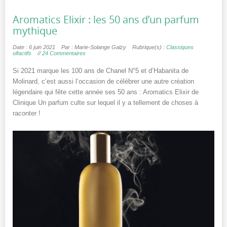
Aromatics Elixir : les 50 ans d’un parfum
mythique
Date : 6 juin 2021
Par : Marie-Solange Galzy
Rubrique(s) :
Classiques
olfactifs
//
24 Commentaires
Si 2021 marque les 100 ans de Chanel N°5 et d’Habanita de
Molinard, c’est aussi l’occasion de célébrer une autre création
légendaire qui fête cette année ses 50 ans : Aromatics Elixir de
Clinique Un parfum culte sur lequel il y a tellement de choses à
raconter !