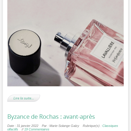
Lire la suite…
Byzance de Rochas : avant-après
Date : 31 janvier 2022
Par : Marie-Solange Galzy
Rubrique(s) :
Classiques
olfactifs
//
19 Commentaires