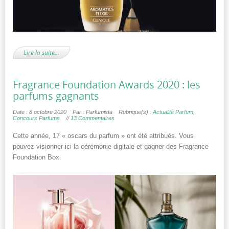
Lire la suite…
Fragrance Foundation Awards 2020 : les
parfums gagnants
Date : 8 octobre 2020
Par : Parfumista
Rubrique(s) :
Actualité Parfum
,
Concours Parfums
//
13 Commentaires
Cette année, 17 « oscars du parfum » ont été attribués. Vous
pouvez visionner ici la cérémonie digitale et gagner des Fragrance
Foundation Box.