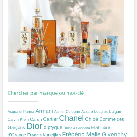
Chercher par marque ou mot-clé
Armani
Acqua di Parma
Atelier Cologne
bougies
Bulgari
Azzaro
Chanel
Chloé
Cartier
Caron
Comme des
Calvin Klein
Dior
diptyque
Garçons
Etat Libre
Dolce & Gabbana
Frédéric Malle
Givenchy
d'Orange
Francis Kurkdjian