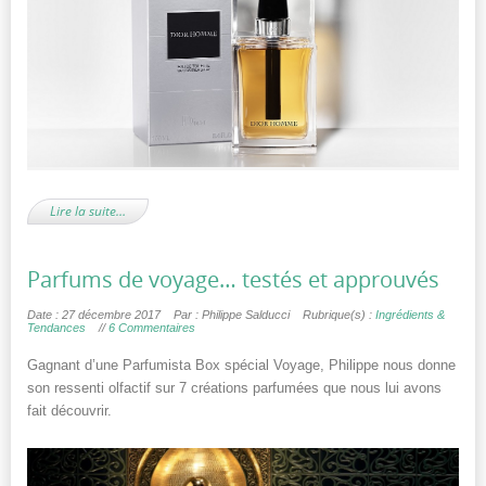
Lire la suite…
Parfums de voyage… testés et approuvés
Date : 27 décembre 2017
Par : Philippe Salducci
Rubrique(s) :
Ingrédients &
Tendances
//
6 Commentaires
Gagnant d’une Parfumista Box spécial Voyage, Philippe nous donne
son ressenti olfactif sur 7 créations parfumées que nous lui avons
fait découvrir.