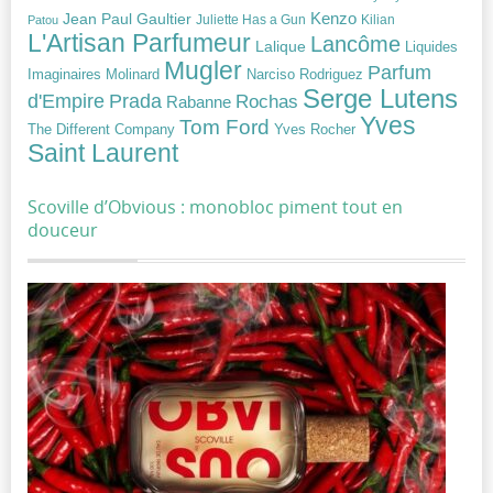
Jean Paul Gaultier
Kenzo
Juliette Has a Gun
Kilian
Patou
L'Artisan Parfumeur
Lancôme
Lalique
Liquides
Mugler
Parfum
Narciso Rodriguez
Imaginaires
Molinard
Serge Lutens
Prada
d'Empire
Rochas
Rabanne
Yves
Tom Ford
Yves Rocher
The Different Company
Saint Laurent
Scoville d’Obvious : monobloc piment tout en
douceur