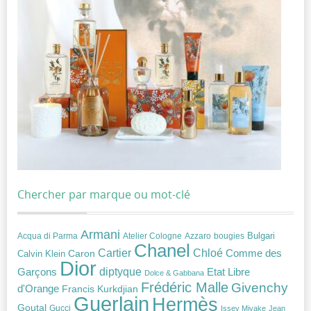
Chercher par marque ou mot-clé
Armani
Acqua di Parma
Atelier Cologne
bougies
Bulgari
Azzaro
Chanel
Chloé
Cartier
Caron
Comme des
Calvin Klein
Dior
diptyque
Garçons
Etat Libre
Dolce & Gabbana
Frédéric Malle
Givenchy
d'Orange
Francis Kurkdjian
Guerlain
Hermès
Goutal
Gucci
Issey Miyake
Jean