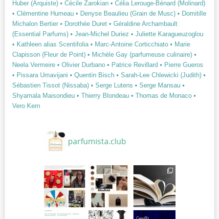
Huber (Arquiste)
• Cécile Zarokian
• Célia Lerouge-Bénard (Molinard)
• Clémentine Humeau
• Denyse Beaulieu (Grain de Musc)
• Domitille
Michalon Bertier
• Dorothée Duret
• Géraldine Archambault
(Essential Parfums)
• Jean-Michel Duriez
• Juliette Karagueuzoglou
• Kathleen alias Scentifolia
• Marc-Antoine Corticchiato
• Marie
Clapisson (Fleur de Point)
• Michèle Gay (parfumeuse culinaire)
•
Neela Vermeire
• Olivier Durbano
• Patrice Revillard
• Pierre Gueros
• Pissara Umavijani
• Quentin Bisch
• Sarah-Lee Chlewicki (Judith)
•
Sébastien Tissot (Nissaba)
• Serge Lutens
• Serge Mansau
•
Shyamala Maisondieu
• Thierry Blondeau
• Thomas de Monaco
•
Vero Kern
parfumista.club