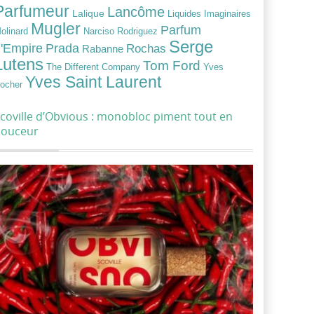
Parfumeur
Lancôme
Lalique
Liquides Imaginaires
Mugler
Parfum
Narciso Rodriguez
olinard
Serge
Prada
'Empire
Rochas
Rabanne
Lutens
Tom Ford
Yves
The Different Company
Yves Saint Laurent
ocher
coville d’Obvious : monobloc piment tout en
douceur