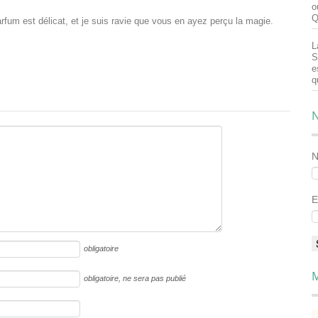
o
Q
rfum est délicat, et je suis ravie que vous en ayez perçu la magie.
L
S
e
q
N
E
obligatoire
M
obligatoire
, ne sera pas publié