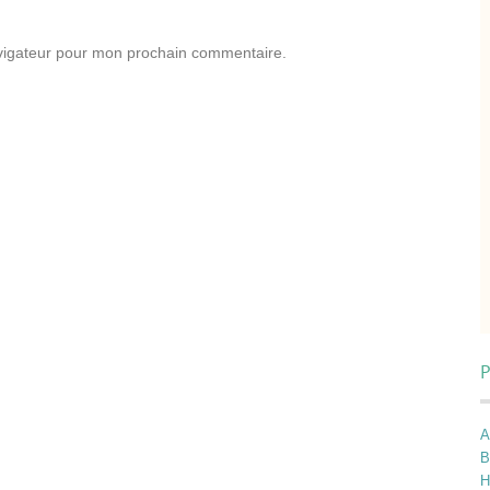
avigateur pour mon prochain commentaire.
P
A
B
H