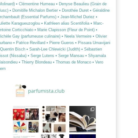
Molinard)
• Clémentine Humeau
• Denyse Beaulieu (Grain de
usc)
• Domitille Michalon Bertier
• Dorothée Duret
• Géraldine
rchambault (Essential Parfums)
• Jean-Michel Duriez
•
uliette Karagueuzoglou
• Kathleen alias Scentifolia
• Marc-
ntoine Corticchiato
• Marie Clapisson (Fleur de Point)
•
ichèle Gay (parfumeuse culinaire)
• Neela Vermeire
• Olivier
urbano
• Patrice Revillard
• Pierre Gueros
• Pissara Umavijani
 Quentin Bisch
• Sarah-Lee Chlewicki (Judith)
• Sébastien
issot (Nissaba)
• Serge Lutens
• Serge Mansau
• Shyamala
aisondieu
• Thierry Blondeau
• Thomas de Monaco
• Vero
ern
parfumista.club