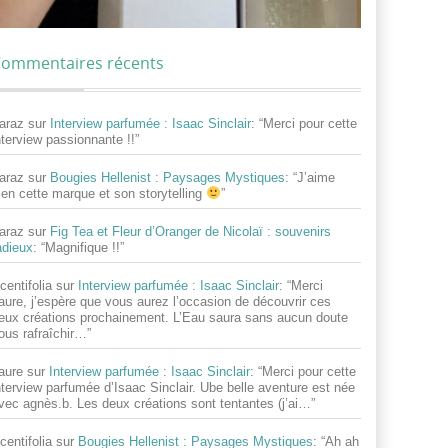
ommentaires récents
araz
sur
Interview parfumée : Isaac Sinclair
: “
Merci pour cette
nterview passionnante !!
”
araz
sur
Bougies Hellenist : Paysages Mystiques
: “
J’aime
ien cette marque et son storytelling
”
araz
sur
Fig Tea et Fleur d’Oranger de Nicolaï : souvenirs
adieux
: “
Magnifique !!
”
centifolia
sur
Interview parfumée : Isaac Sinclair
: “
Merci
aure, j’espère que vous aurez l’occasion de découvrir ces
eux créations prochainement. L’Eau saura sans aucun doute
ous rafraîchir…
”
aure
sur
Interview parfumée : Isaac Sinclair
: “
Merci pour cette
nterview parfumée d’Isaac Sinclair. Ube belle aventure est née
vec agnès.b. Les deux créations sont tentantes (j’ai…
”
centifolia
sur
Bougies Hellenist : Paysages Mystiques
: “
Ah ah