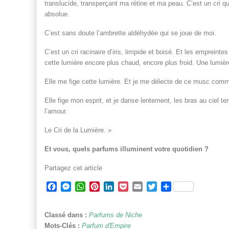
translucide, transperçant ma rétine et ma peau. C’est un cri 
absolue.
C’est sans doute l’ambrette aldéhydée qui se joue de moi.
C’est un cri racinaire d’iris, limpide et boisé. Et les empreinte
cette lumière encore plus chaud, encore plus froid. Une lumièr
Elle me fige cette lumière. Et je me délecte de ce musc com
Elle fige mon esprit, et je danse lentement, les bras au ciel ten
l’amour.
Le Cri de la Lumière. »
Et vous, quels parfums illuminent votre quotidien ?
Partagez cet article
Facebook
Messenger
WhatsApp
Pinterest
LinkedIn
Pocket
Email
Twitter
Partager
Classé dans :
Parfums de Niche
Mots-Clés :
Parfum d'Empire