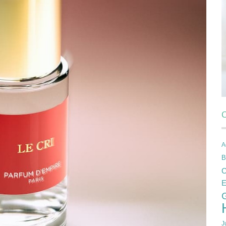
C
A
B
C
E
J