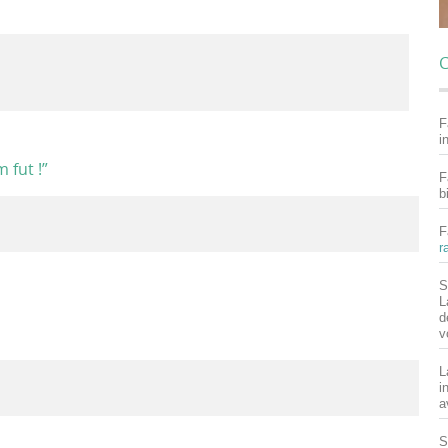
C
F
i
m fut !
”
F
b
F
r
S
L
d
v
L
i
a
S