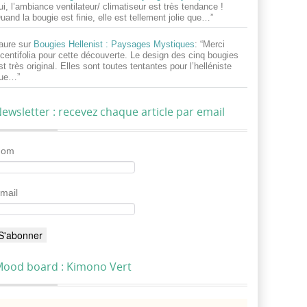
ui, l’ambiance ventilateur/ climatiseur est très tendance !
uand la bougie est finie, elle est tellement jolie que…
”
aure
sur
Bougies Hellenist : Paysages Mystiques
: “
Merci
centifolia pour cette découverte. Le design des cinq bougies
st très original. Elles sont toutes tentantes pour l’helléniste
ue…
”
ewsletter : recevez chaque article par email
Nom
mail
ood board : Kimono Vert