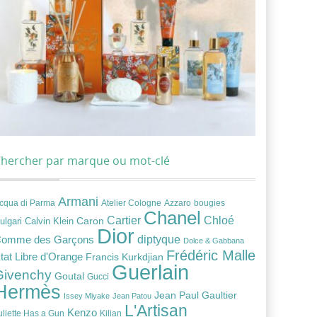
hercher par marque ou mot-clé
Armani
cqua di Parma
Atelier Cologne
bougies
Azzaro
Chanel
Chloé
Cartier
Caron
ulgari
Calvin Klein
Dior
diptyque
omme des Garçons
Dolce & Gabbana
Frédéric Malle
tat Libre d'Orange
Francis Kurkdjian
Guerlain
Givenchy
Goutal
Gucci
Hermès
Jean Paul Gaultier
Issey Miyake
Jean Patou
L'Artisan
Kenzo
uliette Has a Gun
Kilian