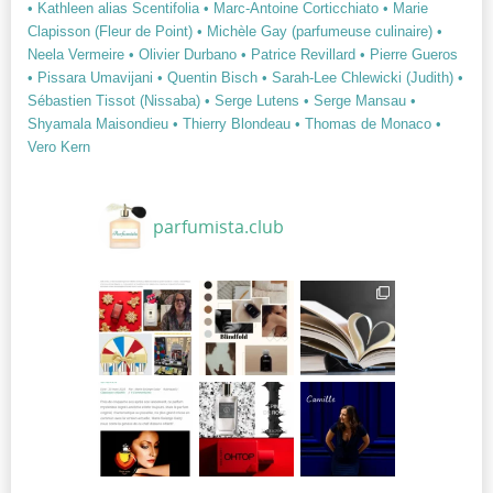
• Kathleen alias Scentifolia
• Marc-Antoine Corticchiato
• Marie
Clapisson (Fleur de Point)
• Michèle Gay (parfumeuse culinaire)
•
Neela Vermeire
• Olivier Durbano
• Patrice Revillard
• Pierre Gueros
• Pissara Umavijani
• Quentin Bisch
• Sarah-Lee Chlewicki (Judith)
•
Sébastien Tissot (Nissaba)
• Serge Lutens
• Serge Mansau
•
Shyamala Maisondieu
• Thierry Blondeau
• Thomas de Monaco
•
Vero Kern
parfumista.club