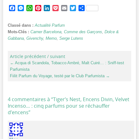
Facebook
Messenger
WhatsApp
Pinterest
LinkedIn
Pocket
Email
Twitter
Partager
Classé dans :
Actualité Parfum
Mots-Clés :
Carner Barcelona
,
Comme des Garçons
,
Dolce &
Gabbana
,
Givenchy
,
Memo
,
Serge Lutens
Article précédent / suivant
←
Acqua di Scandola, Tobacco Ambré, Malt Cuiré… : Sniff-test
Parfumista
Fiilit Parfum du Voyage, testé par le Club Parfumista
→
4 commentaires à “
Tiger’s Nest, Encens Divin, Velvet
Incenso… : cinq parfums pour se réchauffer
d’encens
”