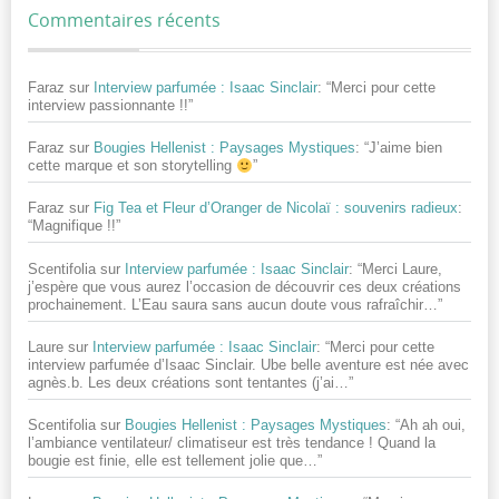
Commentaires récents
Faraz
sur
Interview parfumée : Isaac Sinclair
: “
Merci pour cette
interview passionnante !!
”
Faraz
sur
Bougies Hellenist : Paysages Mystiques
: “
J’aime bien
cette marque et son storytelling
”
Faraz
sur
Fig Tea et Fleur d’Oranger de Nicolaï : souvenirs radieux
:
“
Magnifique !!
”
Scentifolia
sur
Interview parfumée : Isaac Sinclair
: “
Merci Laure,
j’espère que vous aurez l’occasion de découvrir ces deux créations
prochainement. L’Eau saura sans aucun doute vous rafraîchir…
”
Laure
sur
Interview parfumée : Isaac Sinclair
: “
Merci pour cette
interview parfumée d’Isaac Sinclair. Ube belle aventure est née avec
agnès.b. Les deux créations sont tentantes (j’ai…
”
Scentifolia
sur
Bougies Hellenist : Paysages Mystiques
: “
Ah ah oui,
l’ambiance ventilateur/ climatiseur est très tendance ! Quand la
bougie est finie, elle est tellement jolie que…
”