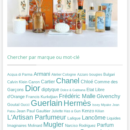
Chercher par marque ou mot-clé
Armani
Acqua di Parma
Atelier Cologne
bougies
Bulgari
Azzaro
Chanel
Chloé
Cartier
Caron
Comme des
Calvin Klein
Dior
diptyque
Garçons
Etat Libre
Dolce & Gabbana
Frédéric Malle
Givenchy
d'Orange
Francis Kurkdjian
Guerlain
Hermès
Goutal
Gucci
Issey Miyake
Jean
Jean Paul Gaultier
Kenzo
Juliette Has a Gun
Kilian
Patou
L'Artisan Parfumeur
Lancôme
Lalique
Liquides
Mugler
Parfum
Narciso Rodriguez
Imaginaires
Molinard