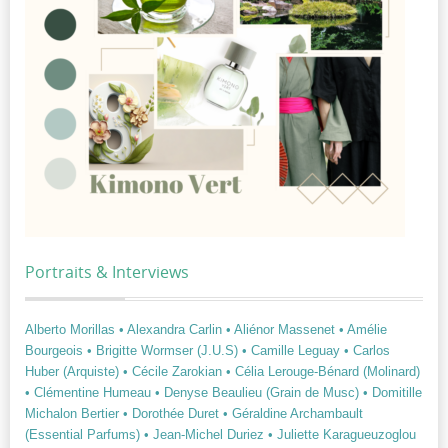
Portraits & Interviews
Alberto Morillas
• Alexandra Carlin
• Aliénor Massenet
• Amélie
Bourgeois
• Brigitte Wormser (J.U.S)
• Camille Leguay
• Carlos
Huber (Arquiste)
• Cécile Zarokian
• Célia Lerouge-Bénard (Molinard)
• Clémentine Humeau
• Denyse Beaulieu (Grain de Musc)
• Domitille
Michalon Bertier
• Dorothée Duret
• Géraldine Archambault
(Essential Parfums)
• Jean-Michel Duriez
• Juliette Karagueuzoglou