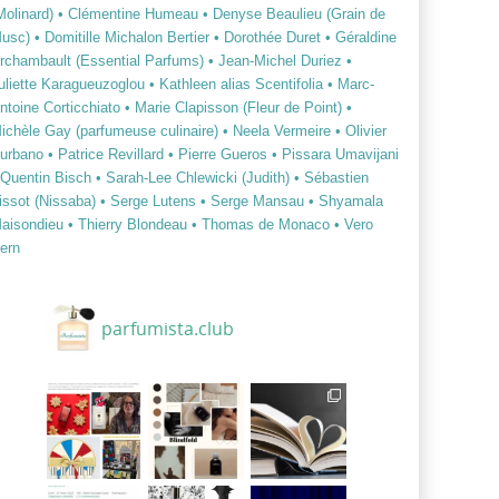
Molinard)
• Clémentine Humeau
• Denyse Beaulieu (Grain de
usc)
• Domitille Michalon Bertier
• Dorothée Duret
• Géraldine
rchambault (Essential Parfums)
• Jean-Michel Duriez
•
uliette Karagueuzoglou
• Kathleen alias Scentifolia
• Marc-
ntoine Corticchiato
• Marie Clapisson (Fleur de Point)
•
ichèle Gay (parfumeuse culinaire)
• Neela Vermeire
• Olivier
urbano
• Patrice Revillard
• Pierre Gueros
• Pissara Umavijani
 Quentin Bisch
• Sarah-Lee Chlewicki (Judith)
• Sébastien
issot (Nissaba)
• Serge Lutens
• Serge Mansau
• Shyamala
aisondieu
• Thierry Blondeau
• Thomas de Monaco
• Vero
ern
parfumista.club