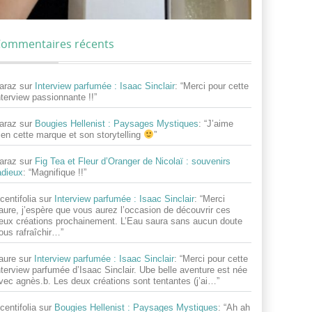
ommentaires récents
araz
sur
Interview parfumée : Isaac Sinclair
: “
Merci pour cette
nterview passionnante !!
”
araz
sur
Bougies Hellenist : Paysages Mystiques
: “
J’aime
ien cette marque et son storytelling
”
araz
sur
Fig Tea et Fleur d’Oranger de Nicolaï : souvenirs
adieux
: “
Magnifique !!
”
centifolia
sur
Interview parfumée : Isaac Sinclair
: “
Merci
aure, j’espère que vous aurez l’occasion de découvrir ces
eux créations prochainement. L’Eau saura sans aucun doute
ous rafraîchir…
”
aure
sur
Interview parfumée : Isaac Sinclair
: “
Merci pour cette
nterview parfumée d’Isaac Sinclair. Ube belle aventure est née
vec agnès.b. Les deux créations sont tentantes (j’ai…
”
centifolia
sur
Bougies Hellenist : Paysages Mystiques
: “
Ah ah