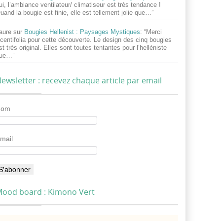
ui, l’ambiance ventilateur/ climatiseur est très tendance !
uand la bougie est finie, elle est tellement jolie que…
”
aure
sur
Bougies Hellenist : Paysages Mystiques
: “
Merci
centifolia pour cette découverte. Le design des cinq bougies
st très original. Elles sont toutes tentantes pour l’helléniste
ue…
”
ewsletter : recevez chaque article par email
Nom
mail
ood board : Kimono Vert