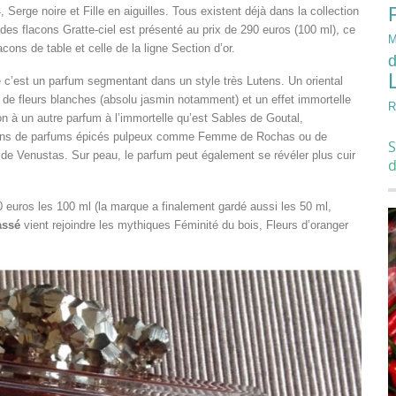
rge noire et Fille en aiguilles. Tous existent déjà dans la collection
des flacons Gratte-ciel est présenté au prix de 290 euros (100 ml), ce
M
acons de table et celle de la ligne Section d’or.
d
e c’est un parfum segmentant dans un style très Lutens. Un oriental
et de fleurs blanches (absolu jasmin notamment) et un effet immortelle
R
 à un autre parfum à l’immortelle qu’est Sables de Goutal,
aux fans de parfums épicés pulpeux comme Femme de Rochas ou de
S
de Venustas. Sur peau, le parfum peut également se révéler plus cuir
0 euros les 100 ml (la marque a finalement gardé aussi les 50 ml,
assé
vient rejoindre les mythiques Féminité du bois, Fleurs d’oranger