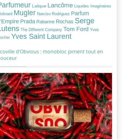
Parfumeur
Lancôme
Lalique
Liquides Imaginaires
Mugler
Parfum
Narciso Rodriguez
olinard
Serge
Prada
'Empire
Rochas
Rabanne
Lutens
Tom Ford
Yves
The Different Company
Yves Saint Laurent
ocher
coville d’Obvious : monobloc piment tout en
douceur