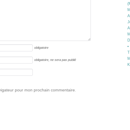
(
M
A
J
A
M
D
•
obligatoire
T
M
obligatoire
, ne sera pas publié
K
avigateur pour mon prochain commentaire.