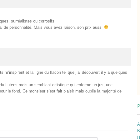
ues, surréalistes ou corrosifs.
al de personnalité. Mais vous avez raison, son prix aussi
 m’inspirent et la ligne du flacon tel que j’ai découvert il y a quelques
s du Lutens mais un semblant artistique qui enferme un jus, une
 pour le fond. Ce monsieur s’est fait plaisir mais oublie la majorité de
P
A
B
H