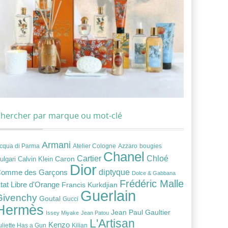
hercher par marque ou mot-clé
Armani
cqua di Parma
Atelier Cologne
bougies
Azzaro
Chanel
Chloé
Cartier
Caron
ulgari
Calvin Klein
Dior
diptyque
omme des Garçons
Dolce & Gabbana
Frédéric Malle
tat Libre d'Orange
Francis Kurkdjian
Guerlain
Givenchy
Goutal
Gucci
Hermès
Jean Paul Gaultier
Issey Miyake
Jean Patou
L'Artisan
Kenzo
uliette Has a Gun
Kilian