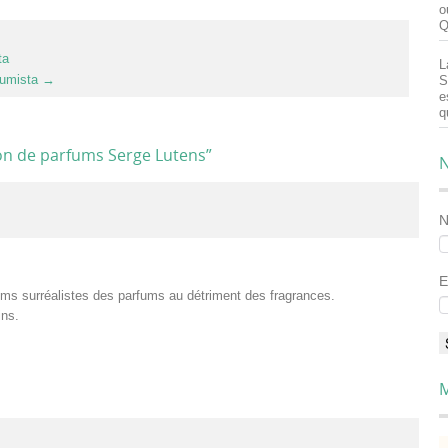
o
Q
ta
L
fumista
→
S
e
q
tion de parfums Serge Lutens
”
N
E
noms surréalistes des parfums au détriment des fragrances.
ins.
M