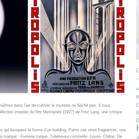
C
A
B
C
îtrise dans l’art de cultiver le mystère ne fléchit pas. Il nous
llection inspirée du film Metropolis (1927) de Fritz Lang, une critique
E
mes qui évoquent la forme d’un building. Parmi ces onze fragrances, une
la marque : Fumerie turque, Tubéreuse criminelle, Louve, Chêne, De
J