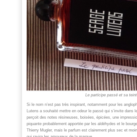
Le participe passé et sa tein
Si le nom n’est pas très inspirant, notamment pour les anglop
Lutens a souhaité mettre en odeur le passé qui s’invite dans l
perçoit des notes résineuses, boisées, épicées, une impressio
piquante probablement apportée par les aldéhydes et le bourge
Thierry Mugler, mais le parfum est clairement plus sec et moin
qui ravira les amoureux de la marque.