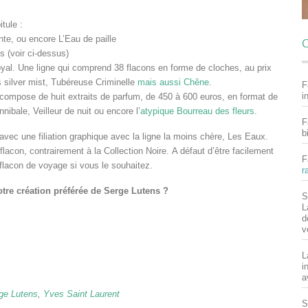
tule :
nte, ou encore L’Eau de paille
C
s (voir ci-dessus)
yal. Une ligne qui comprend 38 flacons en forme de cloches, au prix
s silver mist, Tubéreuse Criminelle
mais aussi Chêne
.
F
i
compose de huit extraits de parfum, de 450 à 600 euros, en format de
ibale, Veilleur de nuit ou encore l’
atypique Bourreau des fleurs
.
F
b
 avec une filiation graphique avec la ligne la moins chère, Les Eaux.
acon, contrairement à la Collection Noire. A défaut d’être facilement
F
 flacon de voyage si vous le souhaitez.
r
otre création préférée de Serge Lutens ?
S
L
d
v
L
i
a
ge Lutens
,
Yves Saint Laurent
S