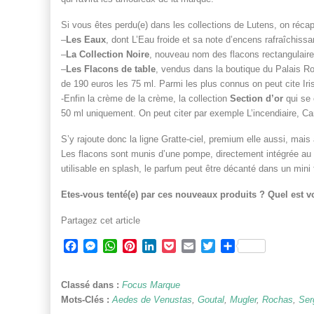
Si vous êtes perdu(e) dans les collections de Lutens, on récapi
–
Les Eaux
, dont L’Eau froide et sa note d’encens rafraîchissa
–
La Collection Noire
, nouveau nom des flacons rectangulaire
–
Les Flacons de table
, vendus dans la boutique du Palais Ro
de 190 euros les 75 ml. Parmi les plus connus on peut cite Iri
-Enfin la crème de la crème, la collection
Section d’or
qui se 
50 ml uniquement. On peut citer par exemple L’incendiaire, Cann
S’y rajoute donc la ligne Gratte-ciel, premium elle aussi, mais
Les flacons sont munis d’une pompe, directement intégrée au fl
utilisable en splash, le parfum peut être décanté dans un mini
Etes-vous tenté(e) par ces nouveaux produits ? Quel est v
Partagez cet article
Facebook
Messenger
WhatsApp
Pinterest
LinkedIn
Pocket
Email
Twitter
Partager
Classé dans :
Focus Marque
Mots-Clés :
Aedes de Venustas
,
Goutal
,
Mugler
,
Rochas
,
Ser