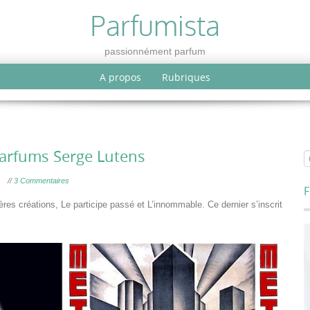
Parfumista
passionnément parfum
A propos
Rubriques
 parfums Serge Lutens
//
3 Commentaires
F
res créations, Le participe passé et L’innommable. Ce dernier s’inscrit