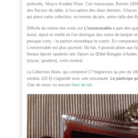
profundis, Muscs Koublaï Khan, Cuir mauresque, Bornéo 1834, Se
des flacons de table, à l’exception des deux derniers. Chacun 
qui place cette collection, en termes de prix, entre celle des fl
Difficile de mettre des mots sur
L’innommable
à part dire qu
boisé, épicé et miellé où l’on distingue des notes de benjoin 
presque curry – le parfum revendique le cumin. En comparaison
L’innommable est plus jasminé. De fait, il pourrait plaire 
floraux épicés opulents tels Opium ou Œillet Bengale d’Aedes 
(styrax, goudron), voire minéral.
La Collection Noire, qui comprend 17 fragrances au prix de 18
vendus 120 €) s’agrandit avec une nouveauté.
Le participe p
Clair de musc ou encore
Dent de lait
.