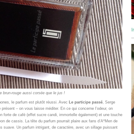
I
te brun-rouge aussi corsée que le jus !
hones, le parfum est plutôt réussi. Avec
Le participe passé
, Serge
e présent – on vous laisse méditer. En ce qui concerne l’odeur, on
n forte de café (effet sucre candi, immortelle également) et une touche
on de cassis. La tête du parfum pourrait plaire aux fans d’A*Men de
s suave. Un parfum intrigant, de caractère, avec un sillage puissant