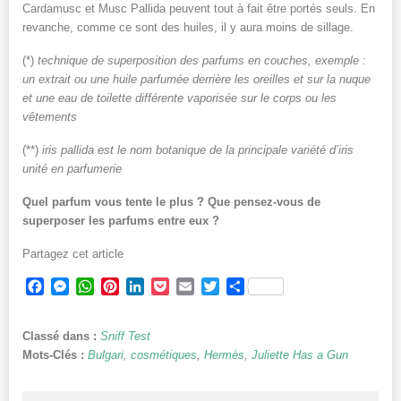
Cardamusc et Musc Pallida peuvent tout à fait être portés seuls. En
revanche, comme ce sont des huiles, il y aura moins de sillage.
(*)
technique de superposition des parfums en couches, exemple :
un extrait ou une huile parfumée derrière les oreilles et sur la nuque
et une eau de toilette différente vaporisée sur le corps ou les
vêtements
(**)
iris pallida est le nom botanique de la principale variété d’iris
unité en parfumerie
Quel parfum vous tente le plus ? Que pensez-vous de
superposer les parfums entre eux ?
Partagez cet article
Facebook
Messenger
WhatsApp
Pinterest
LinkedIn
Pocket
Email
Twitter
Partager
Classé dans :
Sniff Test
Mots-Clés :
Bulgari
,
cosmétiques
,
Hermès
,
Juliette Has a Gun