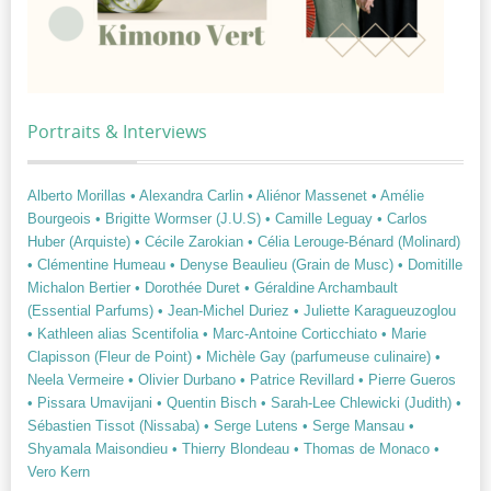
Portraits & Interviews
Alberto Morillas
• Alexandra Carlin
• Aliénor Massenet
• Amélie
Bourgeois
• Brigitte Wormser (J.U.S)
• Camille Leguay
• Carlos
Huber (Arquiste)
• Cécile Zarokian
• Célia Lerouge-Bénard (Molinard)
• Clémentine Humeau
• Denyse Beaulieu (Grain de Musc)
• Domitille
Michalon Bertier
• Dorothée Duret
• Géraldine Archambault
(Essential Parfums)
• Jean-Michel Duriez
• Juliette Karagueuzoglou
• Kathleen alias Scentifolia
• Marc-Antoine Corticchiato
• Marie
Clapisson (Fleur de Point)
• Michèle Gay (parfumeuse culinaire)
•
Neela Vermeire
• Olivier Durbano
• Patrice Revillard
• Pierre Gueros
• Pissara Umavijani
• Quentin Bisch
• Sarah-Lee Chlewicki (Judith)
•
Sébastien Tissot (Nissaba)
• Serge Lutens
• Serge Mansau
•
Shyamala Maisondieu
• Thierry Blondeau
• Thomas de Monaco
•
Vero Kern