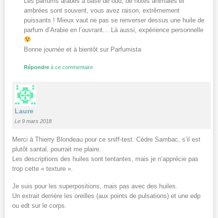
Les parfums arabes à base de oud, de notes animales et
ambrées sont souvent, vous avez raison, extrêmement
puissants ! Mieux vaut ne pas se renverser dessus une huile de
parfum d’Arabie en l’ouvrant… Là aussi, expérience personnelle
Bonne journée et à bientôt sur Parfumista
Répondre
à ce commentaire
Laure
Le 9 mars 2018
Merci à Thierry Blondeau pour ce sniff-test. Cèdre Sambac, s’il est
plutôt santal, pourrait me plaire.
Les descriptions des huiles sont tentantes, mais je n’apprécie pas
trop cette « texture ».
Je suis pour les superpositions, mais pas avec des huiles.
Un extrait derrière les oreilles (aux points de pulsations) et une edp
ou edt sur le corps.