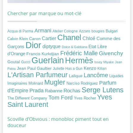
Chercher par marque ou mot-clé
Armani
Acqua di Parma
Atelier Cologne
bougies
Bulgari
Azzaro
Chanel
Chloé
Cartier
Caron
Comme des
Calvin Klein
Dior
diptyque
Garçons
Etat Libre
Dolce & Gabbana
Frédéric Malle
Givenchy
d'Orange
Francis Kurkdjian
Guerlain
Hermès
Goutal
Gucci
Issey Miyake
Jean
Jean Paul Gaultier
Kenzo
Juliette Has a Gun
Kilian
Patou
L'Artisan Parfumeur
Lancôme
Lalique
Liquides
Mugler
Parfum
Narciso Rodriguez
Imaginaires
Molinard
Serge Lutens
Prada
d'Empire
Rochas
Rabanne
Yves
Tom Ford
Yves Rocher
The Different Company
Saint Laurent
Scoville d’Obvious : monobloc piment tout en
douceur