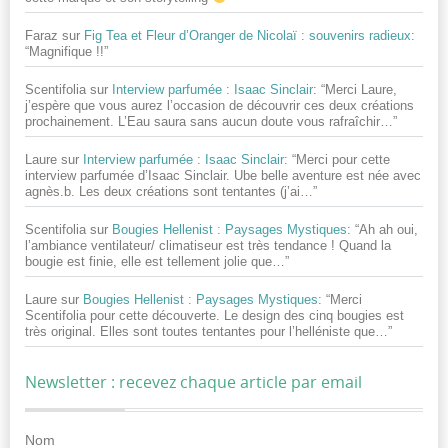
Faraz
sur
Fig Tea et Fleur d’Oranger de Nicolaï : souvenirs radieux
:
“
Magnifique !!
”
Scentifolia
sur
Interview parfumée : Isaac Sinclair
: “
Merci Laure,
j’espère que vous aurez l’occasion de découvrir ces deux créations
prochainement. L’Eau saura sans aucun doute vous rafraîchir…
”
Laure
sur
Interview parfumée : Isaac Sinclair
: “
Merci pour cette
interview parfumée d’Isaac Sinclair. Ube belle aventure est née avec
agnès.b. Les deux créations sont tentantes (j’ai…
”
Scentifolia
sur
Bougies Hellenist : Paysages Mystiques
: “
Ah ah oui,
l’ambiance ventilateur/ climatiseur est très tendance ! Quand la
bougie est finie, elle est tellement jolie que…
”
Laure
sur
Bougies Hellenist : Paysages Mystiques
: “
Merci
Scentifolia pour cette découverte. Le design des cinq bougies est
très original. Elles sont toutes tentantes pour l’helléniste que…
”
Newsletter : recevez chaque article par email
Nom