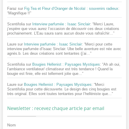
Faraz
sur
Fig Tea et Fleur d’Oranger de Nicolaï : souvenirs radieux
:
“
Magnifique !!
”
Scentifolia
sur
Interview parfumée : Isaac Sinclair
: “
Merci Laure,
j’espère que vous aurez l’occasion de découvrir ces deux créations
prochainement. L’Eau saura sans aucun doute vous rafraîchir…
”
Laure
sur
Interview parfumée : Isaac Sinclair
: “
Merci pour cette
interview parfumée d’Isaac Sinclair. Ube belle aventure est née avec
agnès.b. Les deux créations sont tentantes (j’ai…
”
Scentifolia
sur
Bougies Hellenist : Paysages Mystiques
: “
Ah ah oui,
l’ambiance ventilateur/ climatiseur est très tendance ! Quand la
bougie est finie, elle est tellement jolie que…
”
Laure
sur
Bougies Hellenist : Paysages Mystiques
: “
Merci
Scentifolia pour cette découverte. Le design des cinq bougies est
très original. Elles sont toutes tentantes pour l’helléniste que…
”
Newsletter : recevez chaque article par email
Nom