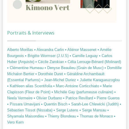
Portraits & Interviews
Alberto Morillas
• Alexandra Carlin
• Aliénor Massenet
• Amélie
Bourgeois
• Brigitte Wormser (J.U.S)
• Camille Leguay
• Carlos
Huber (Arquiste)
• Cécile Zarokian
• Célia Lerouge-Bénard (Molinard)
• Clémentine Humeau
• Denyse Beaulieu (Grain de Musc)
• Domitille
Michalon Bertier
• Dorothée Duret
• Géraldine Archambault
(Essential Parfums)
• Jean-Michel Duriez
• Juliette Karagueuzoglou
• Kathleen alias Scentifolia
• Marc-Antoine Corticchiato
• Marie
Clapisson (Fleur de Point)
• Michèle Gay (parfumeuse culinaire)
•
Neela Vermeire
• Olivier Durbano
• Patrice Revillard
• Pierre Gueros
• Pissara Umavijani
• Quentin Bisch
• Sarah-Lee Chlewicki (Judith)
•
Sébastien Tissot (Nissaba)
• Serge Lutens
• Serge Mansau
•
Shyamala Maisondieu
• Thierry Blondeau
• Thomas de Monaco
•
Vero Kern