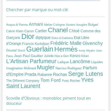
Chercher par marque ou mot-clé
Armani
Acqua di Parma
Atelier Cologne
bougies
Bulgari
Azzaro
Chanel
Chloé
Cartier
Caron
Comme des
Calvin Klein
Dior
diptyque
Garçons
Etat Libre
Dolce & Gabbana
Frédéric Malle
Givenchy
d'Orange
Francis Kurkdjian
Guerlain
Hermès
Goutal
Gucci
Issey Miyake
Jean
Jean Paul Gaultier
Kenzo
Juliette Has a Gun
Kilian
Patou
L'Artisan Parfumeur
Lancôme
Lalique
Liquides
Mugler
Parfum
Narciso Rodriguez
Imaginaires
Molinard
Serge Lutens
Prada
d'Empire
Rochas
Rabanne
Yves
Tom Ford
Yves Rocher
The Different Company
Saint Laurent
Scoville d’Obvious : monobloc piment tout en
douceur