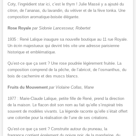
Coty, l’ingrédient star ici, c’est le thym ! Julie Massé y a ajouté du
citron, de l’ananas, du lavandin, du vétiver et de la fève tonka. Une
composition aromatique-boisée élégante.
Rose Royale
par Sidonie Lancesseur, Robertet
1935 : René Lalique inaugure sa nouvelle boutique au 11 rue Royale.
Un écrin majestueux qui devint très vite une adresse parisienne
historique et emblématique.
Qu’est-ce que ça sent ? Une rose poudrée légèrement fruitée. La
composition comprend de la pêche, de l’abricot, de l’osmanthus, du
bois de cachemire et des muscs blancs.
Fruits du Mouvement
par Violaine Collas, Mane
1977 : Marie-Claude Lalique, petite fille de René, prend la direction
de la maison. Le flacon doit son nom au fait qu’elle s’inspirait très
souvent de modèles vivants. La légende raconte qu’elle s’était offert
une colombe pour la réalisation de l’une de ses créations.
Qu’est-ce que ça sent ? Construite autour du pruneau, la
fragrance contient également du poivre noir, de la mandarine, du