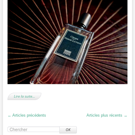
Lire la suite…
←
Articles précédents
Articles plus récents
→
OK