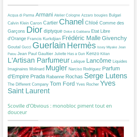
Armani
Acqua di Parma
Atelier Cologne
bougies
Bulgari
Azzaro
Chanel
Chloé
Cartier
Caron
Comme des
Calvin Klein
Dior
diptyque
Garçons
Etat Libre
Dolce & Gabbana
Frédéric Malle
Givenchy
d'Orange
Francis Kurkdjian
Guerlain
Hermès
Goutal
Gucci
Issey Miyake
Jean
Jean Paul Gaultier
Kenzo
Juliette Has a Gun
Kilian
Patou
L'Artisan Parfumeur
Lancôme
Lalique
Liquides
Mugler
Parfum
Narciso Rodriguez
Imaginaires
Molinard
Serge Lutens
Prada
d'Empire
Rochas
Rabanne
Yves
Tom Ford
Yves Rocher
The Different Company
Saint Laurent
Scoville d’Obvious : monobloc piment tout en
douceur