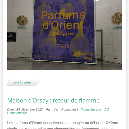
Lire la suite…
Maison d’Orsay : retour de flamme
Date : 14 décembre 2023
Par : Val
Rubrique(s) :
Focus Marque
//
3
Commentaires
Les parfums d’Orsay connaissent leur apogée au début du XXème
siècle. La Maison édite une cinquantaine de fragrances, dont les