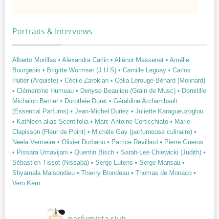
Portraits & Interviews
Alberto Morillas
• Alexandra Carlin
• Aliénor Massenet
• Amélie
Bourgeois
• Brigitte Wormser (J.U.S)
• Camille Leguay
• Carlos
Huber (Arquiste)
• Cécile Zarokian
• Célia Lerouge-Bénard (Molinard)
• Clémentine Humeau
• Denyse Beaulieu (Grain de Musc)
• Domitille
Michalon Bertier
• Dorothée Duret
• Géraldine Archambault
(Essential Parfums)
• Jean-Michel Duriez
• Juliette Karagueuzoglou
• Kathleen alias Scentifolia
• Marc-Antoine Corticchiato
• Marie
Clapisson (Fleur de Point)
• Michèle Gay (parfumeuse culinaire)
•
Neela Vermeire
• Olivier Durbano
• Patrice Revillard
• Pierre Gueros
• Pissara Umavijani
• Quentin Bisch
• Sarah-Lee Chlewicki (Judith)
•
Sébastien Tissot (Nissaba)
• Serge Lutens
• Serge Mansau
•
Shyamala Maisondieu
• Thierry Blondeau
• Thomas de Monaco
•
Vero Kern
parfumista.club