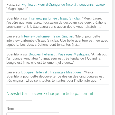
Faraz
sur
Fig Tea et Fleur d’Oranger de Nicolaï : souvenirs radieux
:
“
Magnifique !!
”
Scentifolia
sur
Interview parfumée : Isaac Sinclair
: “
Merci Laure,
j’espère que vous aurez l’occasion de découvrir ces deux créations
prochainement. L’Eau saura sans aucun doute vous rafraîchir…
”
Laure
sur
Interview parfumée : Isaac Sinclair
: “
Merci pour cette
interview parfumée d’Isaac Sinclair. Ube belle aventure est née avec
agnès.b. Les deux créations sont tentantes (j’ai…
”
Scentifolia
sur
Bougies Hellenist : Paysages Mystiques
: “
Ah ah oui,
l’ambiance ventilateur/ climatiseur est très tendance ! Quand la
bougie est finie, elle est tellement jolie que…
”
Laure
sur
Bougies Hellenist : Paysages Mystiques
: “
Merci
Scentifolia pour cette découverte. Le design des cinq bougies est
très original. Elles sont toutes tentantes pour l’helléniste que…
”
Newsletter : recevez chaque article par email
Nom