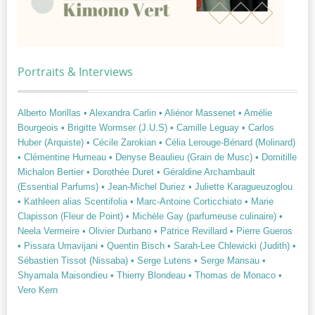
Portraits & Interviews
Alberto Morillas
• Alexandra Carlin
• Aliénor Massenet
• Amélie
Bourgeois
• Brigitte Wormser (J.U.S)
• Camille Leguay
• Carlos
Huber (Arquiste)
• Cécile Zarokian
• Célia Lerouge-Bénard (Molinard)
• Clémentine Humeau
• Denyse Beaulieu (Grain de Musc)
• Domitille
Michalon Bertier
• Dorothée Duret
• Géraldine Archambault
(Essential Parfums)
• Jean-Michel Duriez
• Juliette Karagueuzoglou
• Kathleen alias Scentifolia
• Marc-Antoine Corticchiato
• Marie
Clapisson (Fleur de Point)
• Michèle Gay (parfumeuse culinaire)
•
Neela Vermeire
• Olivier Durbano
• Patrice Revillard
• Pierre Gueros
• Pissara Umavijani
• Quentin Bisch
• Sarah-Lee Chlewicki (Judith)
•
Sébastien Tissot (Nissaba)
• Serge Lutens
• Serge Mansau
•
Shyamala Maisondieu
• Thierry Blondeau
• Thomas de Monaco
•
Vero Kern