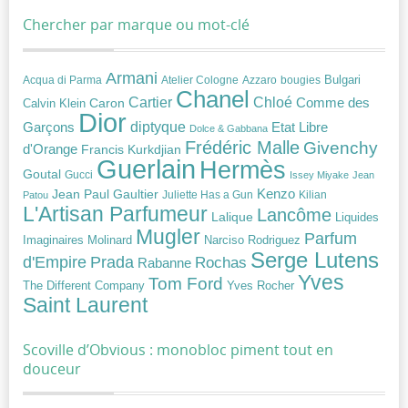
Chercher par marque ou mot-clé
Armani
Acqua di Parma
Atelier Cologne
bougies
Bulgari
Azzaro
Chanel
Chloé
Cartier
Caron
Comme des
Calvin Klein
Dior
diptyque
Garçons
Etat Libre
Dolce & Gabbana
Frédéric Malle
Givenchy
d'Orange
Francis Kurkdjian
Guerlain
Hermès
Goutal
Gucci
Issey Miyake
Jean
Jean Paul Gaultier
Kenzo
Juliette Has a Gun
Kilian
Patou
L'Artisan Parfumeur
Lancôme
Lalique
Liquides
Mugler
Parfum
Narciso Rodriguez
Imaginaires
Molinard
Serge Lutens
Prada
d'Empire
Rochas
Rabanne
Yves
Tom Ford
Yves Rocher
The Different Company
Saint Laurent
Scoville d’Obvious : monobloc piment tout en
douceur