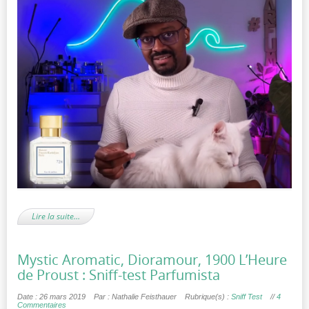
Lire la suite…
Mystic Aromatic, Dioramour, 1900 L’Heure
de Proust : Sniff-test Parfumista
Date : 26 mars 2019
Par : Nathalie Feisthauer
Rubrique(s) :
Sniff Test
//
4
Commentaires