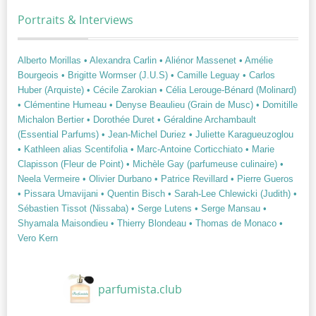
Portraits & Interviews
Alberto Morillas
• Alexandra Carlin
• Aliénor Massenet
• Amélie
Bourgeois
• Brigitte Wormser (J.U.S)
• Camille Leguay
• Carlos
Huber (Arquiste)
• Cécile Zarokian
• Célia Lerouge-Bénard (Molinard)
• Clémentine Humeau
• Denyse Beaulieu (Grain de Musc)
• Domitille
Michalon Bertier
• Dorothée Duret
• Géraldine Archambault
(Essential Parfums)
• Jean-Michel Duriez
• Juliette Karagueuzoglou
• Kathleen alias Scentifolia
• Marc-Antoine Corticchiato
• Marie
Clapisson (Fleur de Point)
• Michèle Gay (parfumeuse culinaire)
•
Neela Vermeire
• Olivier Durbano
• Patrice Revillard
• Pierre Gueros
• Pissara Umavijani
• Quentin Bisch
• Sarah-Lee Chlewicki (Judith)
•
Sébastien Tissot (Nissaba)
• Serge Lutens
• Serge Mansau
•
Shyamala Maisondieu
• Thierry Blondeau
• Thomas de Monaco
•
Vero Kern
parfumista.club