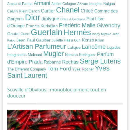
Armani
Acqua di Parma
Atelier Cologne
bougies
Bulgari
Azzaro
Chanel
Chloé
Cartier
Caron
Comme des
Calvin Klein
Dior
diptyque
Garçons
Etat Libre
Dolce & Gabbana
Frédéric Malle
Givenchy
d'Orange
Francis Kurkdjian
Guerlain
Hermès
Goutal
Gucci
Issey Miyake
Jean
Jean Paul Gaultier
Kenzo
Juliette Has a Gun
Kilian
Patou
L'Artisan Parfumeur
Lancôme
Lalique
Liquides
Mugler
Parfum
Narciso Rodriguez
Imaginaires
Molinard
Serge Lutens
Prada
d'Empire
Rochas
Rabanne
Yves
Tom Ford
Yves Rocher
The Different Company
Saint Laurent
Scoville d’Obvious : monobloc piment tout en
douceur