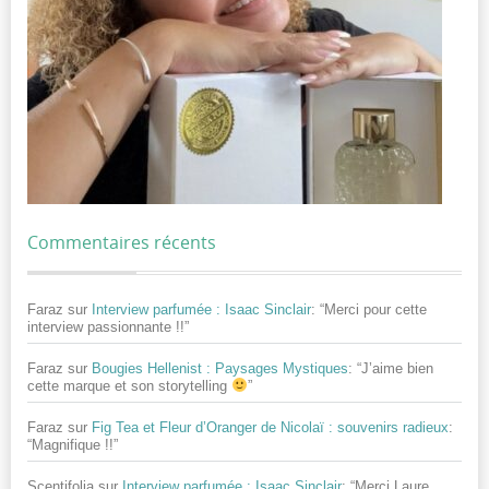
Commentaires récents
Faraz
sur
Interview parfumée : Isaac Sinclair
: “
Merci pour cette
interview passionnante !!
”
Faraz
sur
Bougies Hellenist : Paysages Mystiques
: “
J’aime bien
cette marque et son storytelling
”
Faraz
sur
Fig Tea et Fleur d’Oranger de Nicolaï : souvenirs radieux
:
“
Magnifique !!
”
Scentifolia
sur
Interview parfumée : Isaac Sinclair
: “
Merci Laure,