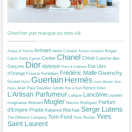
Chercher par marque ou mot-clé
Armani
Acqua di Parma
Atelier Cologne
bougies
Bulgari
Azzaro
Chanel
Chloé
Cartier
Caron
Comme des
Calvin Klein
Dior
diptyque
Garçons
Etat Libre
Dolce & Gabbana
Frédéric Malle
Givenchy
d'Orange
Francis Kurkdjian
Guerlain
Hermès
Goutal
Gucci
Issey Miyake
Jean
Jean Paul Gaultier
Kenzo
Juliette Has a Gun
Kilian
Patou
L'Artisan Parfumeur
Lancôme
Lalique
Liquides
Mugler
Parfum
Narciso Rodriguez
Imaginaires
Molinard
Serge Lutens
Prada
d'Empire
Rochas
Rabanne
Yves
Tom Ford
Yves Rocher
The Different Company
Saint Laurent