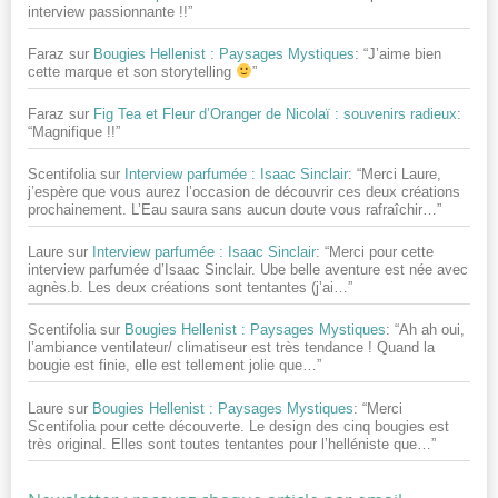
interview passionnante !!
”
Faraz
sur
Bougies Hellenist : Paysages Mystiques
: “
J’aime bien
cette marque et son storytelling
”
Faraz
sur
Fig Tea et Fleur d’Oranger de Nicolaï : souvenirs radieux
:
“
Magnifique !!
”
Scentifolia
sur
Interview parfumée : Isaac Sinclair
: “
Merci Laure,
j’espère que vous aurez l’occasion de découvrir ces deux créations
prochainement. L’Eau saura sans aucun doute vous rafraîchir…
”
Laure
sur
Interview parfumée : Isaac Sinclair
: “
Merci pour cette
interview parfumée d’Isaac Sinclair. Ube belle aventure est née avec
agnès.b. Les deux créations sont tentantes (j’ai…
”
Scentifolia
sur
Bougies Hellenist : Paysages Mystiques
: “
Ah ah oui,
l’ambiance ventilateur/ climatiseur est très tendance ! Quand la
bougie est finie, elle est tellement jolie que…
”
Laure
sur
Bougies Hellenist : Paysages Mystiques
: “
Merci
Scentifolia pour cette découverte. Le design des cinq bougies est
très original. Elles sont toutes tentantes pour l’helléniste que…
”