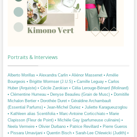
Portraits & Interviews
Alberto Morillas
• Alexandra Carlin
• Aliénor Massenet
• Amélie
Bourgeois
• Brigitte Wormser (J.U.S)
• Camille Leguay
• Carlos
Huber (Arquiste)
• Cécile Zarokian
• Célia Lerouge-Bénard (Molinard)
• Clémentine Humeau
• Denyse Beaulieu (Grain de Musc)
• Domitille
Michalon Bertier
• Dorothée Duret
• Géraldine Archambault
(Essential Parfums)
• Jean-Michel Duriez
• Juliette Karagueuzoglou
• Kathleen alias Scentifolia
• Marc-Antoine Corticchiato
• Marie
Clapisson (Fleur de Point)
• Michèle Gay (parfumeuse culinaire)
•
Neela Vermeire
• Olivier Durbano
• Patrice Revillard
• Pierre Gueros
• Pissara Umavijani
• Quentin Bisch
• Sarah-Lee Chlewicki (Judith)
•