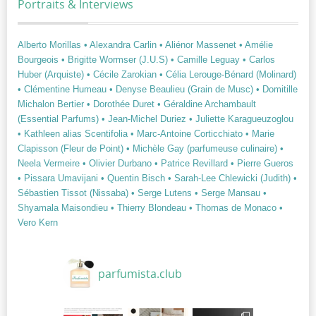
Portraits & Interviews
Alberto Morillas
• Alexandra Carlin
• Aliénor Massenet
• Amélie
Bourgeois
• Brigitte Wormser (J.U.S)
• Camille Leguay
• Carlos
Huber (Arquiste)
• Cécile Zarokian
• Célia Lerouge-Bénard (Molinard)
• Clémentine Humeau
• Denyse Beaulieu (Grain de Musc)
• Domitille
Michalon Bertier
• Dorothée Duret
• Géraldine Archambault
(Essential Parfums)
• Jean-Michel Duriez
• Juliette Karagueuzoglou
• Kathleen alias Scentifolia
• Marc-Antoine Corticchiato
• Marie
Clapisson (Fleur de Point)
• Michèle Gay (parfumeuse culinaire)
•
Neela Vermeire
• Olivier Durbano
• Patrice Revillard
• Pierre Gueros
• Pissara Umavijani
• Quentin Bisch
• Sarah-Lee Chlewicki (Judith)
•
Sébastien Tissot (Nissaba)
• Serge Lutens
• Serge Mansau
•
Shyamala Maisondieu
• Thierry Blondeau
• Thomas de Monaco
•
Vero Kern
parfumista.club