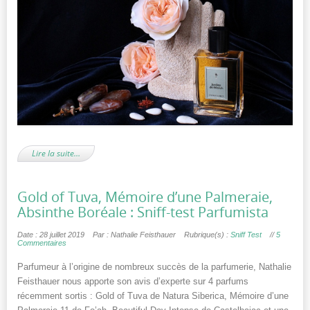
Lire la suite…
Gold of Tuva, Mémoire d’une Palmeraie,
Absinthe Boréale : Sniff-test Parfumista
Date : 28 juillet 2019
Par : Nathalie Feisthauer
Rubrique(s) :
Sniff Test
//
5
Commentaires
Parfumeur à l’origine de nombreux succès de la parfumerie, Nathalie
Feisthauer nous apporte son avis d’experte sur 4 parfums
récemment sortis : Gold of Tuva de Natura Siberica, Mémoire d’une