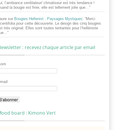
ui, l’ambiance ventilateur/ climatiseur est très tendance !
uand la bougie est finie, elle est tellement jolie que…
”
aure
sur
Bougies Hellenist : Paysages Mystiques
: “
Merci
centifolia pour cette découverte. Le design des cinq bougies
st très original. Elles sont toutes tentantes pour l’helléniste
ue…
”
ewsletter : recevez chaque article par email
Nom
mail
ood board : Kimono Vert