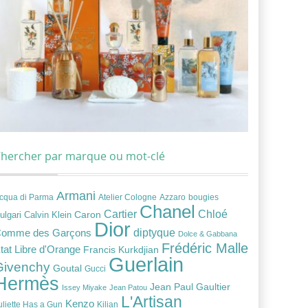
hercher par marque ou mot-clé
Armani
cqua di Parma
Atelier Cologne
bougies
Azzaro
Chanel
Chloé
Cartier
Caron
ulgari
Calvin Klein
Dior
diptyque
omme des Garçons
Dolce & Gabbana
Frédéric Malle
tat Libre d'Orange
Francis Kurkdjian
Guerlain
Givenchy
Goutal
Gucci
Hermès
Jean Paul Gaultier
Issey Miyake
Jean Patou
L'Artisan
Kenzo
uliette Has a Gun
Kilian