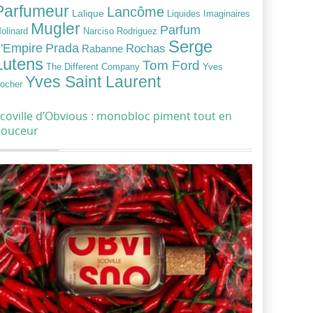
Parfumeur
Lancôme
Lalique
Liquides Imaginaires
Mugler
Parfum
Narciso Rodriguez
olinard
Serge
Prada
'Empire
Rochas
Rabanne
Lutens
Tom Ford
Yves
The Different Company
Yves Saint Laurent
ocher
coville d’Obvious : monobloc piment tout en
douceur