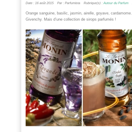
Date : 16 août 2015
Par : Parfumista
Rubrique(s) :
Autour du Parfum
Orange sanguine, basilic, jasmin, airelle, goyave, cardamome…
Givenchy. Mais d’une collection de sirops parfumés !