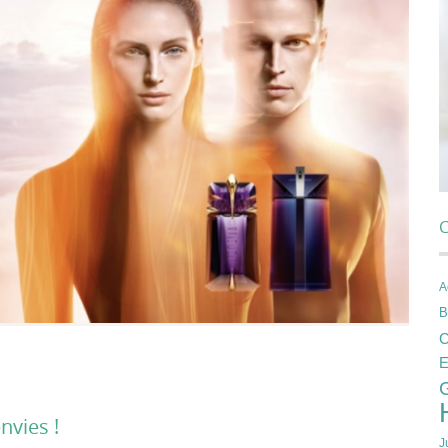
C
A
B
C
E
nvies !
J