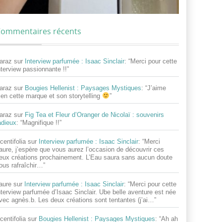
ommentaires récents
araz
sur
Interview parfumée : Isaac Sinclair
: “
Merci pour cette
nterview passionnante !!
”
araz
sur
Bougies Hellenist : Paysages Mystiques
: “
J’aime
ien cette marque et son storytelling
”
araz
sur
Fig Tea et Fleur d’Oranger de Nicolaï : souvenirs
adieux
: “
Magnifique !!
”
centifolia
sur
Interview parfumée : Isaac Sinclair
: “
Merci
aure, j’espère que vous aurez l’occasion de découvrir ces
eux créations prochainement. L’Eau saura sans aucun doute
ous rafraîchir…
”
aure
sur
Interview parfumée : Isaac Sinclair
: “
Merci pour cette
nterview parfumée d’Isaac Sinclair. Ube belle aventure est née
vec agnès.b. Les deux créations sont tentantes (j’ai…
”
centifolia
sur
Bougies Hellenist : Paysages Mystiques
: “
Ah ah