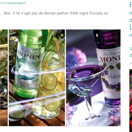
//
3 Commentaires
 Non, il ne s’agit pas du dernier parfum d’été signé Escada ou
M
d
R
S