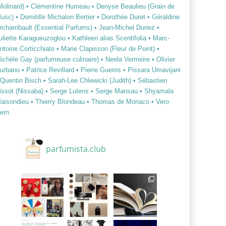
Molinard)
• Clémentine Humeau
• Denyse Beaulieu (Grain de
usc)
• Domitille Michalon Bertier
• Dorothée Duret
• Géraldine
rchambault (Essential Parfums)
• Jean-Michel Duriez
•
uliette Karagueuzoglou
• Kathleen alias Scentifolia
• Marc-
ntoine Corticchiato
• Marie Clapisson (Fleur de Point)
•
ichèle Gay (parfumeuse culinaire)
• Neela Vermeire
• Olivier
urbano
• Patrice Revillard
• Pierre Gueros
• Pissara Umavijani
 Quentin Bisch
• Sarah-Lee Chlewicki (Judith)
• Sébastien
issot (Nissaba)
• Serge Lutens
• Serge Mansau
• Shyamala
aisondieu
• Thierry Blondeau
• Thomas de Monaco
• Vero
ern
parfumista.club