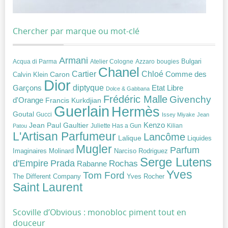
Chercher par marque ou mot-clé
Armani
Acqua di Parma
Atelier Cologne
bougies
Bulgari
Azzaro
Chanel
Chloé
Cartier
Caron
Comme des
Calvin Klein
Dior
diptyque
Garçons
Etat Libre
Dolce & Gabbana
Frédéric Malle
Givenchy
d'Orange
Francis Kurkdjian
Guerlain
Hermès
Goutal
Gucci
Issey Miyake
Jean
Jean Paul Gaultier
Kenzo
Juliette Has a Gun
Kilian
Patou
L'Artisan Parfumeur
Lancôme
Lalique
Liquides
Mugler
Parfum
Narciso Rodriguez
Imaginaires
Molinard
Serge Lutens
Prada
d'Empire
Rochas
Rabanne
Yves
Tom Ford
Yves Rocher
The Different Company
Saint Laurent
Scoville d’Obvious : monobloc piment tout en
douceur