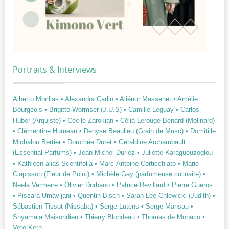
Portraits & Interviews
Alberto Morillas
• Alexandra Carlin
• Aliénor Massenet
• Amélie
Bourgeois
• Brigitte Wormser (J.U.S)
• Camille Leguay
• Carlos
Huber (Arquiste)
• Cécile Zarokian
• Célia Lerouge-Bénard (Molinard)
• Clémentine Humeau
• Denyse Beaulieu (Grain de Musc)
• Domitille
Michalon Bertier
• Dorothée Duret
• Géraldine Archambault
(Essential Parfums)
• Jean-Michel Duriez
• Juliette Karagueuzoglou
• Kathleen alias Scentifolia
• Marc-Antoine Corticchiato
• Marie
Clapisson (Fleur de Point)
• Michèle Gay (parfumeuse culinaire)
•
Neela Vermeire
• Olivier Durbano
• Patrice Revillard
• Pierre Gueros
• Pissara Umavijani
• Quentin Bisch
• Sarah-Lee Chlewicki (Judith)
•
Sébastien Tissot (Nissaba)
• Serge Lutens
• Serge Mansau
•
Shyamala Maisondieu
• Thierry Blondeau
• Thomas de Monaco
•
Vero Kern