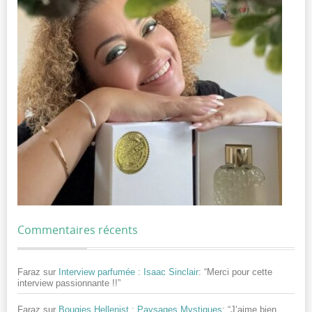
Commentaires récents
Faraz
sur
Interview parfumée : Isaac Sinclair
: “
Merci pour cette
interview passionnante !!
”
Faraz
sur
Bougies Hellenist : Paysages Mystiques
: “
J’aime bien