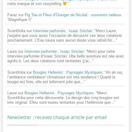
cette marque et son storytelling
”
Faraz
sur
Fig Tea et Fleur d’Oranger de Nicolaï : souvenirs radieux
:
“
Magnifique !!
”
Scentifolia
sur
Interview parfumée : Isaac Sinclair
: “
Merci Laure,
j’espère que vous aurez l’occasion de découvrir ces deux créations
prochainement. L’Eau saura sans aucun doute vous rafraîchir…
”
Laure
sur
Interview parfumée : Isaac Sinclair
: “
Merci pour cette
interview parfumée d’Isaac Sinclair. Ube belle aventure est née avec
agnès.b. Les deux créations sont tentantes (j’ai…
”
Scentifolia
sur
Bougies Hellenist : Paysages Mystiques
: “
Ah ah oui,
l’ambiance ventilateur/ climatiseur est très tendance ! Quand la
bougie est finie, elle est tellement jolie que…
”
Laure
sur
Bougies Hellenist : Paysages Mystiques
: “
Merci
Scentifolia pour cette découverte. Le design des cinq bougies est
très original. Elles sont toutes tentantes pour l’helléniste que…
”
Newsletter : recevez chaque article par email