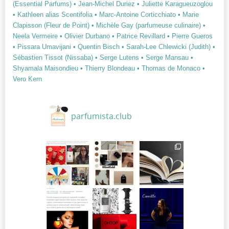
(Essential Parfums)
• Jean-Michel Duriez
• Juliette Karagueuzoglou
• Kathleen alias Scentifolia
• Marc-Antoine Corticchiato
• Marie
Clapisson (Fleur de Point)
• Michèle Gay (parfumeuse culinaire)
•
Neela Vermeire
• Olivier Durbano
• Patrice Revillard
• Pierre Gueros
• Pissara Umavijani
• Quentin Bisch
• Sarah-Lee Chlewicki (Judith)
•
Sébastien Tissot (Nissaba)
• Serge Lutens
• Serge Mansau
•
Shyamala Maisondieu
• Thierry Blondeau
• Thomas de Monaco
•
Vero Kern
parfumista.club