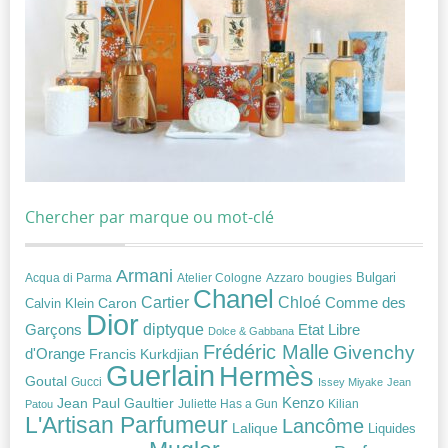
Chercher par marque ou mot-clé
Armani
Acqua di Parma
Atelier Cologne
bougies
Bulgari
Azzaro
Chanel
Chloé
Cartier
Caron
Comme des
Calvin Klein
Dior
diptyque
Garçons
Etat Libre
Dolce & Gabbana
Frédéric Malle
Givenchy
d'Orange
Francis Kurkdjian
Guerlain
Hermès
Goutal
Gucci
Issey Miyake
Jean
Jean Paul Gaultier
Kenzo
Juliette Has a Gun
Kilian
Patou
L'Artisan Parfumeur
Lancôme
Lalique
Liquides