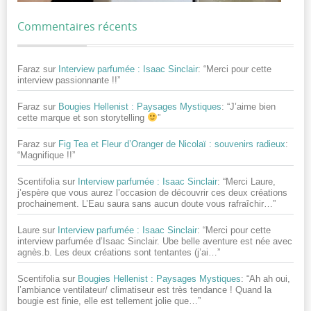
Commentaires récents
Faraz
sur
Interview parfumée : Isaac Sinclair
: “
Merci pour cette
interview passionnante !!
”
Faraz
sur
Bougies Hellenist : Paysages Mystiques
: “
J’aime bien
cette marque et son storytelling
”
Faraz
sur
Fig Tea et Fleur d’Oranger de Nicolaï : souvenirs radieux
:
“
Magnifique !!
”
Scentifolia
sur
Interview parfumée : Isaac Sinclair
: “
Merci Laure,
j’espère que vous aurez l’occasion de découvrir ces deux créations
prochainement. L’Eau saura sans aucun doute vous rafraîchir…
”
Laure
sur
Interview parfumée : Isaac Sinclair
: “
Merci pour cette
interview parfumée d’Isaac Sinclair. Ube belle aventure est née avec
agnès.b. Les deux créations sont tentantes (j’ai…
”
Scentifolia
sur
Bougies Hellenist : Paysages Mystiques
: “
Ah ah oui,
l’ambiance ventilateur/ climatiseur est très tendance ! Quand la
bougie est finie, elle est tellement jolie que…
”