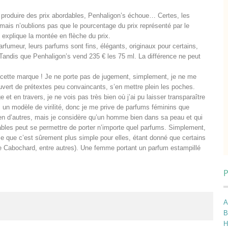
à produire des prix abordables, Penhaligon’s échoue… Certes, les
 mais n’oublions pas que le pourcentage du prix représenté par le
 explique la montée en flèche du prix.
arfumeur, leurs parfums sont fins, élégants, originaux pour certains,
Tandis que Penhaligon’s vend 235 € les 75 ml. La différence ne peut
t cette marque ! Je ne porte pas de jugement, simplement, je ne me
vert de prétextes peu convaincants, s’en mettre plein les poches.
et en travers, je ne vois pas très bien où j’ai pu laisser transparaître
un modèle de virilité, donc je me prive de parfums féminins que
bien d’autres, mais je considère qu’un homme bien dans sa peau et qui
bles peut se permettre de porter n’importe quel parfums. Simplement,
e que c’est sûrement plus simple pour elles, étant donné que certains
ue Cabochard, entre autres). Une femme portant un parfum estampillé
P
A
B
H