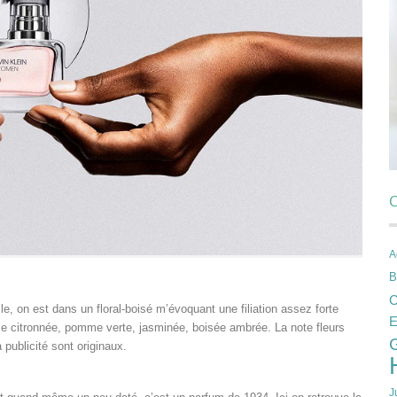
C
A
B
C
 on est dans un floral-boisé m’évoquant une filiation assez forte
E
e citronnée, pomme verte, jasminée, boisée ambrée. La note fleurs
publicité sont originaux.
J