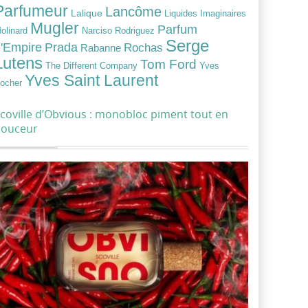
Parfumeur
Lancôme
Lalique
Liquides Imaginaires
Mugler
Parfum
Narciso Rodriguez
olinard
Serge
Prada
'Empire
Rochas
Rabanne
Lutens
Tom Ford
Yves
The Different Company
Yves Saint Laurent
ocher
coville d’Obvious : monobloc piment tout en
douceur