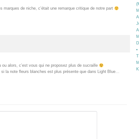
(
s marques de niche, c’était une remarque critique de notre part
M
A
J
A
M
D
•
T
M
ou alors, c’est vous qui ne proposez plus de sucraille
K
 si la note fleurs blanches est plus présente que dans Light Blue…