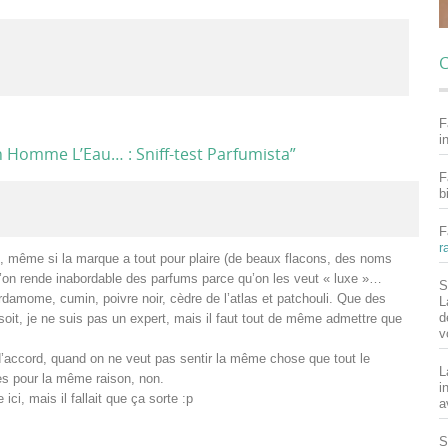
C
F
i
 Homme L’Eau… : Sniff-test Parfumista
”
F
b
F
r
 même si la marque a tout pour plaire (de beaux flacons, des noms
e qu’on rende inabordable des parfums parce qu’on les veut « luxe »…
S
ardamome, cumin, poivre noir, cèdre de l’atlas et patchouli. Que des
L
d
 soit, je ne suis pas un expert, mais il faut tout de même admettre que
v
 d’accord, quand on ne veut pas sentir la même chose que tout le
L
s pour la même raison, non.
i
ci, mais il fallait que ça sorte :p
a
S