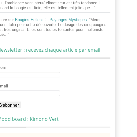
ui, l’ambiance ventilateur/ climatiseur est très tendance !
uand la bougie est finie, elle est tellement jolie que…
”
aure
sur
Bougies Hellenist : Paysages Mystiques
: “
Merci
centifolia pour cette découverte. Le design des cinq bougies
st très original. Elles sont toutes tentantes pour l’helléniste
ue…
”
ewsletter : recevez chaque article par email
Nom
mail
ood board : Kimono Vert