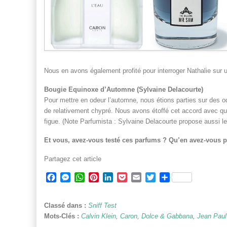
Nous en avons également profité pour interroger Nathalie sur u
Bougie Equinoxe d’Automne (Sylvaine Delacourte)
Pour mettre en odeur l’automne, nous étions parties sur des o
de relativement chypré. Nous avons étoffé cet accord avec qu
figue. (Note Parfumista : Sylvaine Delacourte propose aussi le
Et vous, avez-vous testé ces parfums ? Qu’en avez-vous 
Partagez cet article
Facebook
Messenger
WhatsApp
Pinterest
LinkedIn
Pocket
Email
Twitter
Partager
Classé dans :
Sniff Test
Mots-Clés :
Calvin Klein
,
Caron
,
Dolce & Gabbana
,
Jean Paul 