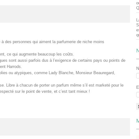
o
Q
L
S
e
q
re à des personnes qui aiment la parfumerie de niche moins
N
érent, ce qui augmente beaucoup les coûts.
es sont aussi parfois dus à l’exigence de certains pays ou points de
ent Harrods.
s jolies ou atypiques, comme Lady Blanche, Monsieur Beauregard,
vise. Libre à chacun de porter un parfum même s’il est marketé pour le
E
especté sur le point de vente, et c’est tant mieux !
M