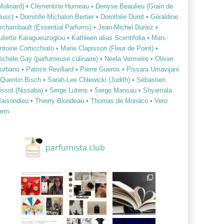
Molinard)
• Clémentine Humeau
• Denyse Beaulieu (Grain de
usc)
• Domitille Michalon Bertier
• Dorothée Duret
• Géraldine
rchambault (Essential Parfums)
• Jean-Michel Duriez
•
uliette Karagueuzoglou
• Kathleen alias Scentifolia
• Marc-
ntoine Corticchiato
• Marie Clapisson (Fleur de Point)
•
ichèle Gay (parfumeuse culinaire)
• Neela Vermeire
• Olivier
urbano
• Patrice Revillard
• Pierre Gueros
• Pissara Umavijani
 Quentin Bisch
• Sarah-Lee Chlewicki (Judith)
• Sébastien
issot (Nissaba)
• Serge Lutens
• Serge Mansau
• Shyamala
aisondieu
• Thierry Blondeau
• Thomas de Monaco
• Vero
ern
parfumista.club