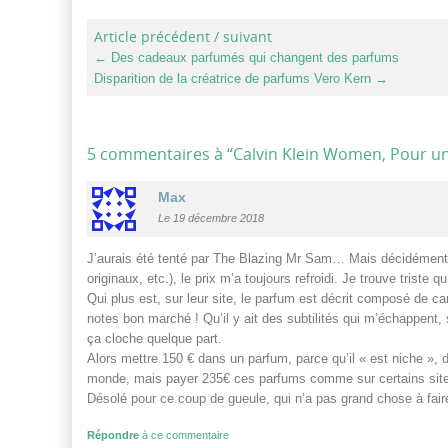
Article précédent / suivant
←
Des cadeaux parfumés qui changent des parfums
Disparition de la créatrice de parfums Vero Kern
→
5 commentaires à “
Calvin Klein Women, Pour un
Max
Le 19 décembre 2018
J’aurais été tenté par The Blazing Mr Sam… Mais décidément,
originaux, etc.), le prix m’a toujours refroidi. Je trouve trist
Qui plus est, sur leur site, le parfum est décrit composé de c
notes bon marché ! Qu’il y ait des subtilités qui m’échappent,
ça cloche quelque part.
Alors mettre 150 € dans un parfum, parce qu’il « est niche »,
monde, mais payer 235€ ces parfums comme sur certains site
Désolé pour ce coup de gueule, qui n’a pas grand chose à faire i
Répondre
à ce commentaire