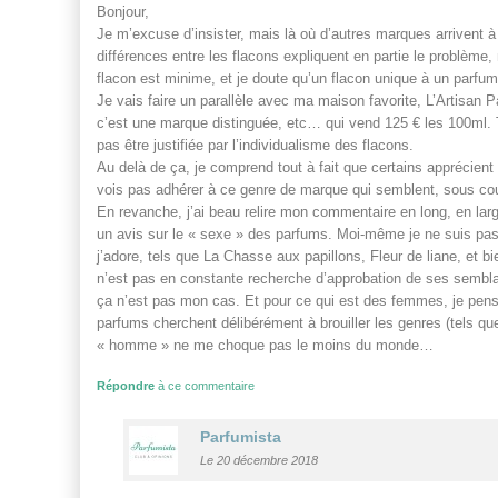
Bonjour,
Je m’excuse d’insister, mais là où d’autres marques arrivent 
différences entre les flacons expliquent en partie le problème,
flacon est minime, et je doute qu’un flacon unique à un parfum
Je vais faire un parallèle avec ma maison favorite, L’Artisan P
c’est une marque distinguée, etc… qui vend 125 € les 100ml. 
pas être justifiée par l’individualisme des flacons.
Au delà de ça, je comprend tout à fait que certains apprécien
vois pas adhérer à ce genre de marque qui semblent, sous cou
En revanche, j’ai beau relire mon commentaire en long, en large 
un avis sur le « sexe » des parfums. Moi-même je ne suis pas 
j’adore, tels que La Chasse aux papillons, Fleur de liane, et 
n’est pas en constante recherche d’approbation de ses sembla
ça n’est pas mon cas. Et pour ce qui est des femmes, je pens
parfums cherchent délibérément à brouiller les genres (tels q
« homme » ne me choque pas le moins du monde…
Répondre
à ce commentaire
Parfumista
Le 20 décembre 2018