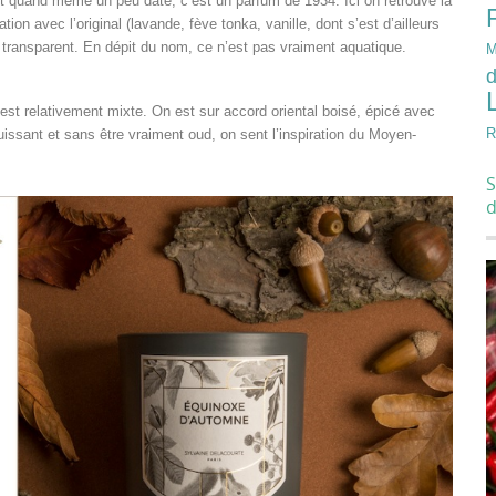
 quand même un peu daté, c’est un parfum de 1934. Ici on retrouve la
ion avec l’original (lavande, fève tonka, vanille, dont s’est d’ailleurs
t transparent. En dépit du nom, ce n’est pas vraiment aquatique.
M
d
 relativement mixte. On est sur accord oriental boisé, épicé avec
R
issant et sans être vraiment oud, on sent l’inspiration du Moyen-
S