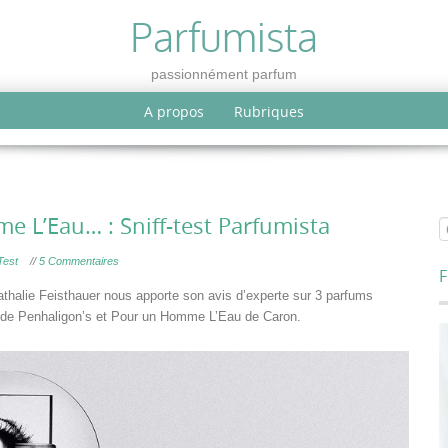
Parfumista
passionnément parfum
A propos
Rubriques
 L’Eau… : Sniff-test Parfumista
Test
//
5 Commentaires
F
athalie Feisthauer nous apporte son avis d’experte sur 3 parfums
 de Penhaligon’s et Pour un Homme L’Eau de Caron.