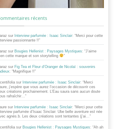
ommentaires récents
araz
sur
Interview parfumée : Isaac Sinclair
: “
Merci pour cette
nterview passionnante !!
”
araz
sur
Bougies Hellenist : Paysages Mystiques
: “
J’aime
ien cette marque et son storytelling
”
araz
sur
Fig Tea et Fleur d’Oranger de Nicolaï : souvenirs
adieux
: “
Magnifique !!
”
centifolia
sur
Interview parfumée : Isaac Sinclair
: “
Merci
aure, j’espère que vous aurez l’occasion de découvrir ces
eux créations prochainement. L’Eau saura sans aucun doute
ous rafraîchir…
”
aure
sur
Interview parfumée : Isaac Sinclair
: “
Merci pour cette
nterview parfumée d’Isaac Sinclair. Ube belle aventure est née
vec agnès.b. Les deux créations sont tentantes (j’ai…
”
centifolia
sur
Bougies Hellenist : Paysages Mystiques
: “
Ah ah