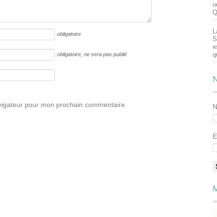
o
Q
L
obligatoire
S
e
q
obligatoire
, ne sera pas publié
N
avigateur pour mon prochain commentaire.
E
M