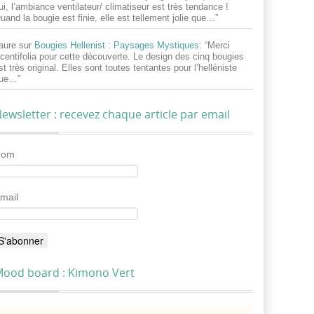
ui, l’ambiance ventilateur/ climatiseur est très tendance !
uand la bougie est finie, elle est tellement jolie que…
”
aure
sur
Bougies Hellenist : Paysages Mystiques
: “
Merci
centifolia pour cette découverte. Le design des cinq bougies
st très original. Elles sont toutes tentantes pour l’helléniste
ue…
”
ewsletter : recevez chaque article par email
Nom
mail
ood board : Kimono Vert