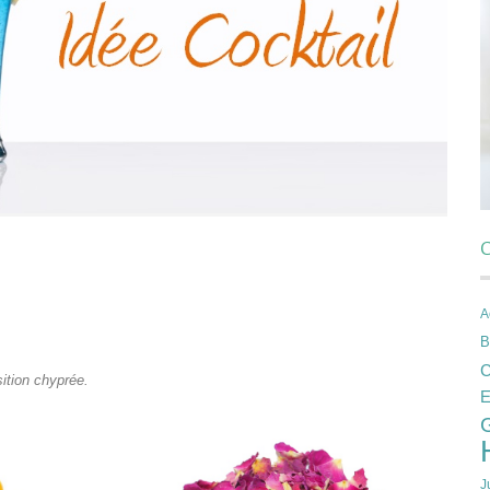
C
A
B
C
sition chyprée.
E
J