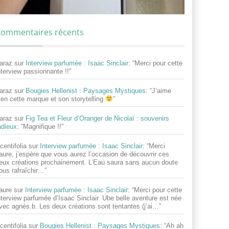
ommentaires récents
araz
sur
Interview parfumée : Isaac Sinclair
: “
Merci pour cette
nterview passionnante !!
”
araz
sur
Bougies Hellenist : Paysages Mystiques
: “
J’aime
ien cette marque et son storytelling
”
araz
sur
Fig Tea et Fleur d’Oranger de Nicolaï : souvenirs
adieux
: “
Magnifique !!
”
centifolia
sur
Interview parfumée : Isaac Sinclair
: “
Merci
aure, j’espère que vous aurez l’occasion de découvrir ces
eux créations prochainement. L’Eau saura sans aucun doute
ous rafraîchir…
”
aure
sur
Interview parfumée : Isaac Sinclair
: “
Merci pour cette
nterview parfumée d’Isaac Sinclair. Ube belle aventure est née
vec agnès.b. Les deux créations sont tentantes (j’ai…
”
centifolia
sur
Bougies Hellenist : Paysages Mystiques
: “
Ah ah