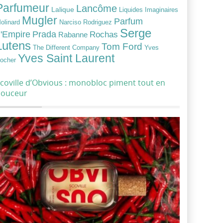
Parfumeur
Lancôme
Lalique
Liquides Imaginaires
Mugler
Parfum
Narciso Rodriguez
olinard
Serge
Prada
'Empire
Rochas
Rabanne
Lutens
Tom Ford
Yves
The Different Company
Yves Saint Laurent
ocher
coville d’Obvious : monobloc piment tout en
douceur