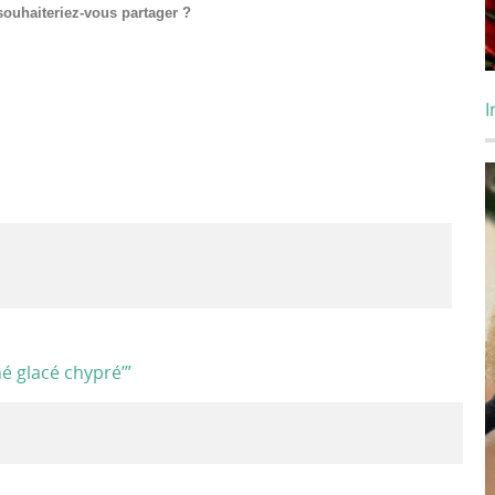
souhaiteriez-vous partager ?
I
hé glacé chypré’
”