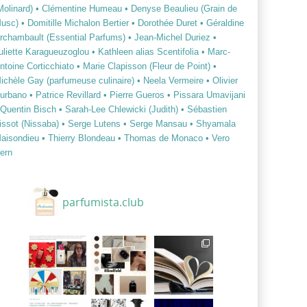
Molinard)
• Clémentine Humeau
• Denyse Beaulieu (Grain de
usc)
• Domitille Michalon Bertier
• Dorothée Duret
• Géraldine
rchambault (Essential Parfums)
• Jean-Michel Duriez
•
uliette Karagueuzoglou
• Kathleen alias Scentifolia
• Marc-
ntoine Corticchiato
• Marie Clapisson (Fleur de Point)
•
ichèle Gay (parfumeuse culinaire)
• Neela Vermeire
• Olivier
urbano
• Patrice Revillard
• Pierre Gueros
• Pissara Umavijani
 Quentin Bisch
• Sarah-Lee Chlewicki (Judith)
• Sébastien
issot (Nissaba)
• Serge Lutens
• Serge Mansau
• Shyamala
aisondieu
• Thierry Blondeau
• Thomas de Monaco
• Vero
ern
parfumista.club