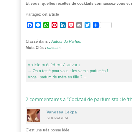
Et vous, quelles recettes de cocktails connaissez-vous et 
Partagez cet article
Facebook
Messenger
WhatsApp
Pinterest
LinkedIn
Pocket
Email
Twitter
Partager
Classé dans :
Autour du Parfum
Mots-Clés :
saveurs
Article précédent / suivant
←
On a testé pour vous : les vernis parfumés !
Angel, parfum de mère en fille ?
→
2 commentaires à “
Cocktail de parfumista : le ‘t
Vanessa Lekpa
Le 6 août 2014
C’est une très bonne idée !