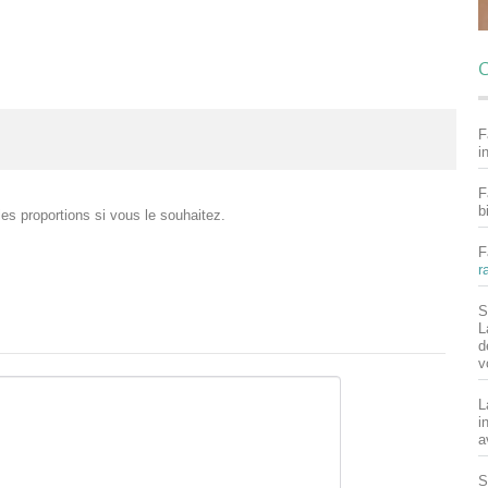
C
F
i
F
b
es proportions si vous le souhaitez.
F
r
S
L
d
v
L
i
a
S