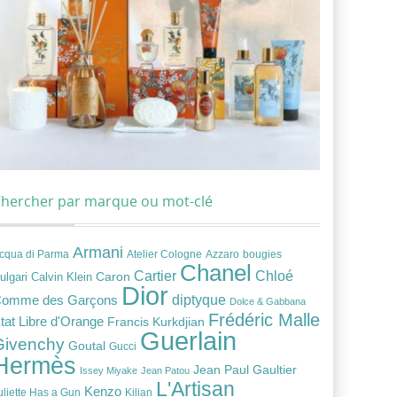
hercher par marque ou mot-clé
Armani
cqua di Parma
Atelier Cologne
bougies
Azzaro
Chanel
Chloé
Cartier
Caron
ulgari
Calvin Klein
Dior
diptyque
omme des Garçons
Dolce & Gabbana
Frédéric Malle
tat Libre d'Orange
Francis Kurkdjian
Guerlain
Givenchy
Goutal
Gucci
Hermès
Jean Paul Gaultier
Issey Miyake
Jean Patou
L'Artisan
Kenzo
uliette Has a Gun
Kilian