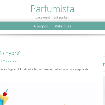
Parfumista
passionnément parfum
A propos
Rubriques
é chypré’
/
2 Commentaires
F
é chypré’. Clin d’œil à la parfumerie, cette boisson s’inspire de