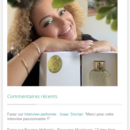
Commentaires récents
Faraz
sur
Interview parfumée : Isaac Sinclair
: “
Merci pour cette
interview passionnante !!
”
Faraz
sur
Bougies Hellenist : Paysages Mystiques
: “
J’aime bien