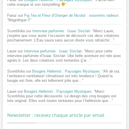
cette marque et son storytelling
”
Faraz
sur
Fig Tea et Fleur d’Oranger de Nicolaï : souvenirs radieux
:
“
Magnifique !!
”
Scentifolia
sur
Interview parfumée : Isaac Sinclair
: “
Merci Laure,
j’espère que vous aurez l’occasion de découvrir ces deux créations
prochainement. L’Eau saura sans aucun doute vous rafraîchir…
”
Laure
sur
Interview parfumée : Isaac Sinclair
: “
Merci pour cette
interview parfumée d’Isaac Sinclair. Ube belle aventure est née avec
agnès.b. Les deux créations sont tentantes (j’ai…
”
Scentifolia
sur
Bougies Hellenist : Paysages Mystiques
: “
Ah ah oui,
l’ambiance ventilateur/ climatiseur est très tendance ! Quand la
bougie est finie, elle est tellement jolie que…
”
Laure
sur
Bougies Hellenist : Paysages Mystiques
: “
Merci
Scentifolia pour cette découverte. Le design des cinq bougies est
très original. Elles sont toutes tentantes pour l’helléniste que…
”
Newsletter : recevez chaque article par email