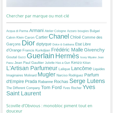
Chercher par marque ou mot-clé
Armani
Acqua di Parma
Atelier Cologne
bougies
Bulgari
Azzaro
Chanel
Chloé
Cartier
Caron
Comme des
Calvin Klein
Dior
diptyque
Garçons
Etat Libre
Dolce & Gabbana
Frédéric Malle
Givenchy
d'Orange
Francis Kurkdjian
Guerlain
Hermès
Goutal
Gucci
Issey Miyake
Jean
Jean Paul Gaultier
Kenzo
Juliette Has a Gun
Kilian
Patou
L'Artisan Parfumeur
Lancôme
Lalique
Liquides
Mugler
Parfum
Narciso Rodriguez
Imaginaires
Molinard
Serge Lutens
Prada
d'Empire
Rochas
Rabanne
Yves
Tom Ford
Yves Rocher
The Different Company
Saint Laurent
Scoville d’Obvious : monobloc piment tout en
douceur