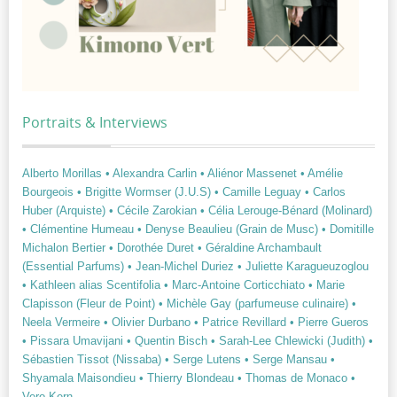
Portraits & Interviews
Alberto Morillas
• Alexandra Carlin
• Aliénor Massenet
• Amélie
Bourgeois
• Brigitte Wormser (J.U.S)
• Camille Leguay
• Carlos
Huber (Arquiste)
• Cécile Zarokian
• Célia Lerouge-Bénard (Molinard)
• Clémentine Humeau
• Denyse Beaulieu (Grain de Musc)
• Domitille
Michalon Bertier
• Dorothée Duret
• Géraldine Archambault
(Essential Parfums)
• Jean-Michel Duriez
• Juliette Karagueuzoglou
• Kathleen alias Scentifolia
• Marc-Antoine Corticchiato
• Marie
Clapisson (Fleur de Point)
• Michèle Gay (parfumeuse culinaire)
•
Neela Vermeire
• Olivier Durbano
• Patrice Revillard
• Pierre Gueros
• Pissara Umavijani
• Quentin Bisch
• Sarah-Lee Chlewicki (Judith)
•
Sébastien Tissot (Nissaba)
• Serge Lutens
• Serge Mansau
•
Shyamala Maisondieu
• Thierry Blondeau
• Thomas de Monaco
•
Vero Kern