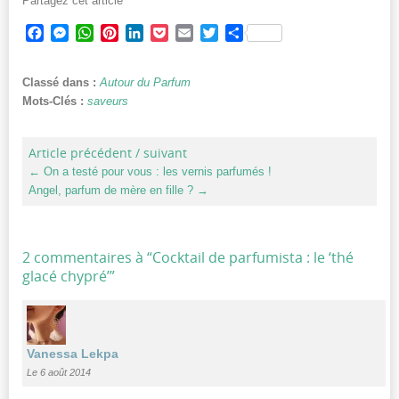
Partagez cet article
Facebook
Messenger
WhatsApp
Pinterest
LinkedIn
Pocket
Email
Twitter
Partager
Classé dans :
Autour du Parfum
Mots-Clés :
saveurs
Article précédent / suivant
←
On a testé pour vous : les vernis parfumés !
Angel, parfum de mère en fille ?
→
2 commentaires à “
Cocktail de parfumista : le ‘thé
glacé chypré’
”
Vanessa Lekpa
Le 6 août 2014