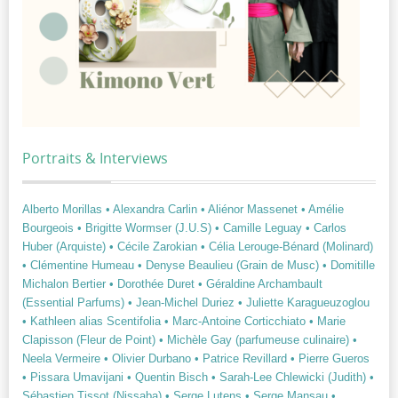
Portraits & Interviews
Alberto Morillas
• Alexandra Carlin
• Aliénor Massenet
• Amélie
Bourgeois
• Brigitte Wormser (J.U.S)
• Camille Leguay
• Carlos
Huber (Arquiste)
• Cécile Zarokian
• Célia Lerouge-Bénard (Molinard)
• Clémentine Humeau
• Denyse Beaulieu (Grain de Musc)
• Domitille
Michalon Bertier
• Dorothée Duret
• Géraldine Archambault
(Essential Parfums)
• Jean-Michel Duriez
• Juliette Karagueuzoglou
• Kathleen alias Scentifolia
• Marc-Antoine Corticchiato
• Marie
Clapisson (Fleur de Point)
• Michèle Gay (parfumeuse culinaire)
•
Neela Vermeire
• Olivier Durbano
• Patrice Revillard
• Pierre Gueros
• Pissara Umavijani
• Quentin Bisch
• Sarah-Lee Chlewicki (Judith)
•
Sébastien Tissot (Nissaba)
• Serge Lutens
• Serge Mansau
•