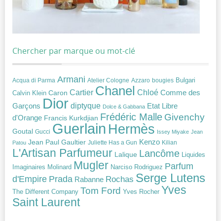
Chercher par marque ou mot-clé
Armani
Acqua di Parma
Atelier Cologne
bougies
Bulgari
Azzaro
Chanel
Chloé
Cartier
Caron
Comme des
Calvin Klein
Dior
diptyque
Garçons
Etat Libre
Dolce & Gabbana
Frédéric Malle
Givenchy
d'Orange
Francis Kurkdjian
Guerlain
Hermès
Goutal
Gucci
Issey Miyake
Jean
Jean Paul Gaultier
Kenzo
Juliette Has a Gun
Kilian
Patou
L'Artisan Parfumeur
Lancôme
Lalique
Liquides
Mugler
Parfum
Narciso Rodriguez
Imaginaires
Molinard
Serge Lutens
Prada
d'Empire
Rochas
Rabanne
Yves
Tom Ford
Yves Rocher
The Different Company
Saint Laurent