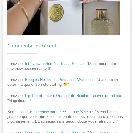
Commentaires récents
Faraz
sur
Interview parfumée : Isaac Sinclair
: “
Merci pour cette
interview passionnante !!
”
Faraz
sur
Bougies Hellenist : Paysages Mystiques
: “
J’aime bien
cette marque et son storytelling
”
Faraz
sur
Fig Tea et Fleur d’Oranger de Nicolaï : souvenirs radieux
:
“
Magnifique !!
”
Scentifolia
sur
Interview parfumée : Isaac Sinclair
: “
Merci Laure,
j’espère que vous aurez l’occasion de découvrir ces deux créations
prochainement. L’Eau saura sans aucun doute vous rafraîchir…
”
Laure
sur
Interview parfumée : Isaac Sinclair
: “
Merci pour cette