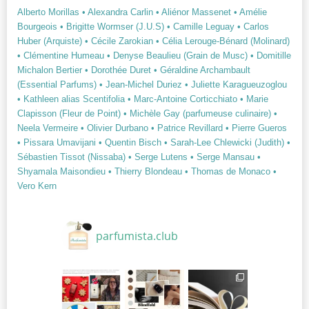
Alberto Morillas
• Alexandra Carlin
• Aliénor Massenet
• Amélie
Bourgeois
• Brigitte Wormser (J.U.S)
• Camille Leguay
• Carlos
Huber (Arquiste)
• Cécile Zarokian
• Célia Lerouge-Bénard (Molinard)
• Clémentine Humeau
• Denyse Beaulieu (Grain de Musc)
• Domitille
Michalon Bertier
• Dorothée Duret
• Géraldine Archambault
(Essential Parfums)
• Jean-Michel Duriez
• Juliette Karagueuzoglou
• Kathleen alias Scentifolia
• Marc-Antoine Corticchiato
• Marie
Clapisson (Fleur de Point)
• Michèle Gay (parfumeuse culinaire)
•
Neela Vermeire
• Olivier Durbano
• Patrice Revillard
• Pierre Gueros
• Pissara Umavijani
• Quentin Bisch
• Sarah-Lee Chlewicki (Judith)
•
Sébastien Tissot (Nissaba)
• Serge Lutens
• Serge Mansau
•
Shyamala Maisondieu
• Thierry Blondeau
• Thomas de Monaco
•
Vero Kern
parfumista.club