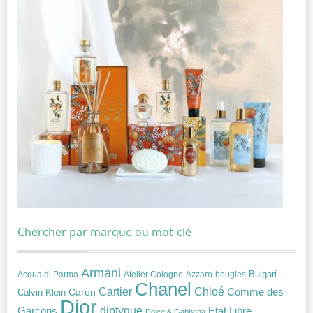
Chercher par marque ou mot-clé
Armani
Acqua di Parma
Atelier Cologne
bougies
Bulgari
Azzaro
Chanel
Chloé
Cartier
Caron
Comme des
Calvin Klein
Dior
diptyque
Garçons
Etat Libre
Dolce & Gabbana