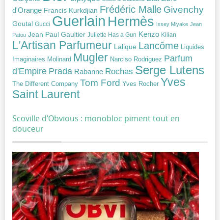
Frédéric Malle
Givenchy
d'Orange
Francis Kurkdjian
Guerlain
Hermès
Goutal
Gucci
Issey Miyake
Jean
Jean Paul Gaultier
Kenzo
Juliette Has a Gun
Kilian
Patou
L'Artisan Parfumeur
Lancôme
Lalique
Liquides
Mugler
Parfum
Narciso Rodriguez
Imaginaires
Molinard
Serge Lutens
Prada
d'Empire
Rochas
Rabanne
Yves
Tom Ford
Yves Rocher
The Different Company
Saint Laurent
Scoville d’Obvious : monobloc piment tout en
douceur