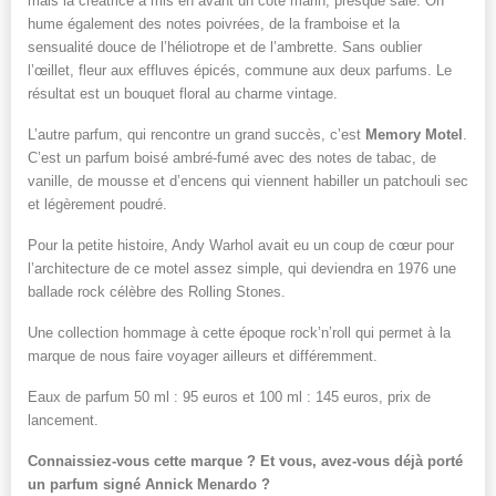
mais la créatrice a mis en avant un côté marin, presque salé. On
hume également des notes poivrées, de la framboise et la
sensualité douce de l’héliotrope et de l’ambrette. Sans oublier
l’œillet, fleur aux effluves épicés, commune aux deux parfums. Le
résultat est un bouquet floral au charme vintage.
L’autre parfum, qui rencontre un grand succès, c’est
Memory Motel
.
C’est un parfum boisé ambré-fumé avec des notes de tabac, de
vanille, de mousse et d’encens qui viennent habiller un patchouli sec
et légèrement poudré.
Pour la petite histoire, Andy Warhol avait eu un coup de cœur pour
l’architecture de ce motel assez simple, qui deviendra en 1976 une
ballade rock célèbre des Rolling Stones.
Une collection hommage à cette époque rock’n’roll qui permet à la
marque de nous faire voyager ailleurs et différemment.
Eaux de parfum 50 ml : 95 euros et 100 ml : 145 euros, prix de
lancement.
Connaissiez-vous cette marque ? Et vous, avez-vous déjà porté
un parfum signé Annick Menardo ?