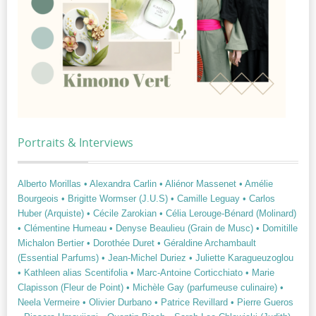
Portraits & Interviews
Alberto Morillas
• Alexandra Carlin
• Aliénor Massenet
• Amélie
Bourgeois
• Brigitte Wormser (J.U.S)
• Camille Leguay
• Carlos
Huber (Arquiste)
• Cécile Zarokian
• Célia Lerouge-Bénard (Molinard)
• Clémentine Humeau
• Denyse Beaulieu (Grain de Musc)
• Domitille
Michalon Bertier
• Dorothée Duret
• Géraldine Archambault
(Essential Parfums)
• Jean-Michel Duriez
• Juliette Karagueuzoglou
• Kathleen alias Scentifolia
• Marc-Antoine Corticchiato
• Marie
Clapisson (Fleur de Point)
• Michèle Gay (parfumeuse culinaire)
•
Neela Vermeire
• Olivier Durbano
• Patrice Revillard
• Pierre Gueros