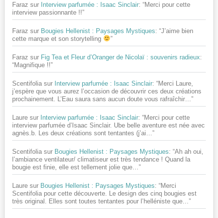
Faraz
sur
Interview parfumée : Isaac Sinclair
: “
Merci pour cette
interview passionnante !!
”
Faraz
sur
Bougies Hellenist : Paysages Mystiques
: “
J’aime bien
cette marque et son storytelling
”
Faraz
sur
Fig Tea et Fleur d’Oranger de Nicolaï : souvenirs radieux
:
“
Magnifique !!
”
Scentifolia
sur
Interview parfumée : Isaac Sinclair
: “
Merci Laure,
j’espère que vous aurez l’occasion de découvrir ces deux créations
prochainement. L’Eau saura sans aucun doute vous rafraîchir…
”
Laure
sur
Interview parfumée : Isaac Sinclair
: “
Merci pour cette
interview parfumée d’Isaac Sinclair. Ube belle aventure est née avec
agnès.b. Les deux créations sont tentantes (j’ai…
”
Scentifolia
sur
Bougies Hellenist : Paysages Mystiques
: “
Ah ah oui,
l’ambiance ventilateur/ climatiseur est très tendance ! Quand la
bougie est finie, elle est tellement jolie que…
”
Laure
sur
Bougies Hellenist : Paysages Mystiques
: “
Merci
Scentifolia pour cette découverte. Le design des cinq bougies est
très original. Elles sont toutes tentantes pour l’helléniste que…
”