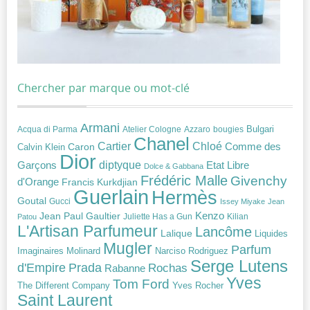
Chercher par marque ou mot-clé
Armani
Acqua di Parma
Atelier Cologne
bougies
Bulgari
Azzaro
Chanel
Chloé
Cartier
Caron
Comme des
Calvin Klein
Dior
diptyque
Garçons
Etat Libre
Dolce & Gabbana
Frédéric Malle
Givenchy
d'Orange
Francis Kurkdjian
Guerlain
Hermès
Goutal
Gucci
Issey Miyake
Jean
Jean Paul Gaultier
Kenzo
Juliette Has a Gun
Kilian
Patou
L'Artisan Parfumeur
Lancôme
Lalique
Liquides
Mugler
Parfum
Narciso Rodriguez
Imaginaires
Molinard
Serge Lutens
Prada
d'Empire
Rochas
Rabanne
Yves
Tom Ford
Yves Rocher
The Different Company
Saint Laurent