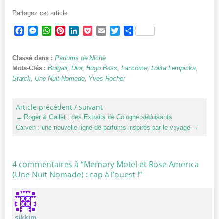
Partagez cet article
Facebook
Messenger
WhatsApp
Pinterest
LinkedIn
Pocket
Email
Twitter
Partager
Classé dans :
Parfums de Niche
Mots-Clés :
Bulgari
,
Dior
,
Hugo Boss
,
Lancôme
,
Lolita Lempicka
,
Starck
,
Une Nuit Nomade
,
Yves Rocher
Article précédent / suivant
←
Roger & Gallet : des Extraits de Cologne séduisants
Carven : une nouvelle ligne de parfums inspirés par le voyage
→
4 commentaires à “
Memory Motel et Rose America
(Une Nuit Nomade) : cap à l’ouest !
”
sikkim