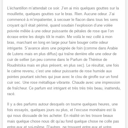
L’échantillon m’attendait ce soir. J’en ai mis quelques gouttes sur la
mouillette, quelques gouttes sur le bras. Rien. Aucune odeur. J’ai
commencé à m’impatienter, à secouer le flacon dans tous les sens
croyant qu’il était périmé, quand soudain l’explosion d’une volée
poivrée mêlée à une odeur puissante de pétales de rose que l’on
écrase entre les doigts tôt le matin. Me voilà le nez collé à mon
bras, marchant en long en large pour faire bouger cette odeur
intrigante. S’avance alors une poignée de foin (comme dans Arabie
de Lutens mais en plus diffus) qui traîne derrière elle une odeur de
cuir de sellier (un peu comme dans le Parfum de Thérèse de
Roudnitska mais en plus présent, en plus sec). Le résultat, une fois
le calme revenu, c’est une odeur puissante de rose humide aux
pointes pourtant sèches qui joue avec le clou de girofle sur un fond
cuir sec. Une rose métallique vibrante. Chaude avec une impression
de fraîcheur. Ce parfum est intrigant et très très très beau, inattendu,
racé.
Il y a des parfums autour desquels on tourne quelques heures, une
fois essayés, quelques jours ou plus, et l’excuse monétaire est là
qui nous dissuade de les acheter. En réalité on les trouve beaux
mais quelque chose nous dit qu’au fond quelque chose ne colle pas
entre eux et soi-même. D’autres, ne trouvent entre eux et votre