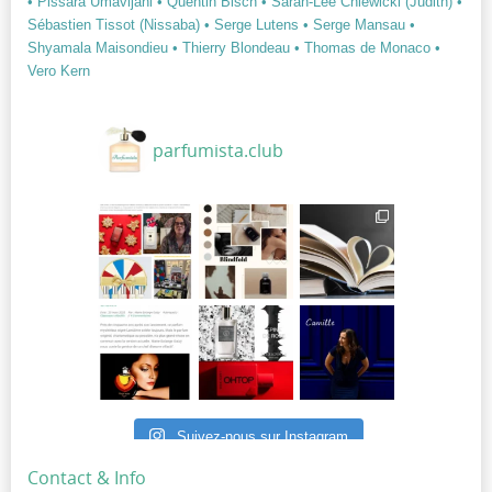
• Pissara Umavijani
• Quentin Bisch
• Sarah-Lee Chlewicki (Judith)
•
Sébastien Tissot (Nissaba)
• Serge Lutens
• Serge Mansau
•
Shyamala Maisondieu
• Thierry Blondeau
• Thomas de Monaco
•
Vero Kern
parfumista.club
Suivez-nous sur Instagram
Contact & Info