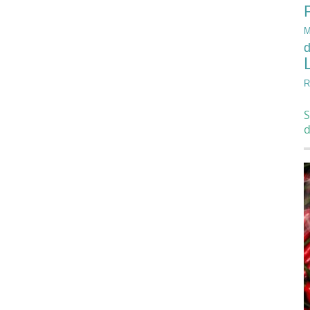
M
d
R
S