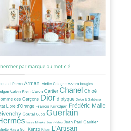
hercher par marque ou mot-clé
Armani
cqua di Parma
Atelier Cologne
bougies
Azzaro
Chanel
Chloé
Cartier
Caron
ulgari
Calvin Klein
Dior
diptyque
omme des Garçons
Dolce & Gabbana
Frédéric Malle
tat Libre d'Orange
Francis Kurkdjian
Guerlain
Givenchy
Goutal
Gucci
Hermès
Jean Paul Gaultier
Issey Miyake
Jean Patou
L'Artisan
Kenzo
uliette Has a Gun
Kilian