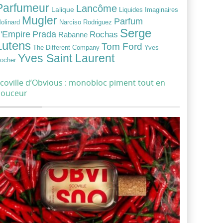
Parfumeur
Lancôme
Lalique
Liquides Imaginaires
Mugler
Parfum
Narciso Rodriguez
olinard
Serge
Prada
'Empire
Rochas
Rabanne
Lutens
Tom Ford
Yves
The Different Company
Yves Saint Laurent
ocher
coville d’Obvious : monobloc piment tout en
douceur