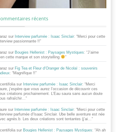
ommentaires récents
araz
sur
Interview parfumée : Isaac Sinclair
: “
Merci pour cette
nterview passionnante !!
”
araz
sur
Bougies Hellenist : Paysages Mystiques
: “
J’aime
ien cette marque et son storytelling
”
araz
sur
Fig Tea et Fleur d’Oranger de Nicolaï : souvenirs
adieux
: “
Magnifique !!
”
centifolia
sur
Interview parfumée : Isaac Sinclair
: “
Merci
aure, j’espère que vous aurez l’occasion de découvrir ces
eux créations prochainement. L’Eau saura sans aucun doute
ous rafraîchir…
”
aure
sur
Interview parfumée : Isaac Sinclair
: “
Merci pour cette
nterview parfumée d’Isaac Sinclair. Ube belle aventure est née
vec agnès.b. Les deux créations sont tentantes (j’ai…
”
centifolia
sur
Bougies Hellenist : Paysages Mystiques
: “
Ah ah