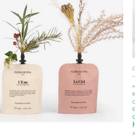
C
A
B
C
E
J