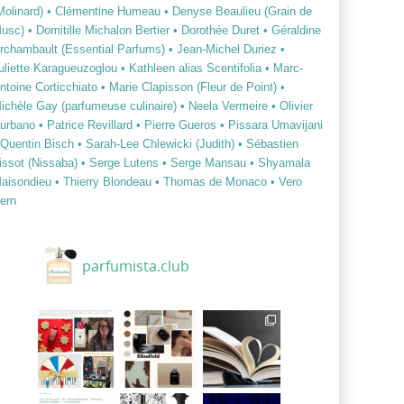
Molinard)
• Clémentine Humeau
• Denyse Beaulieu (Grain de
usc)
• Domitille Michalon Bertier
• Dorothée Duret
• Géraldine
rchambault (Essential Parfums)
• Jean-Michel Duriez
•
uliette Karagueuzoglou
• Kathleen alias Scentifolia
• Marc-
ntoine Corticchiato
• Marie Clapisson (Fleur de Point)
•
ichèle Gay (parfumeuse culinaire)
• Neela Vermeire
• Olivier
urbano
• Patrice Revillard
• Pierre Gueros
• Pissara Umavijani
 Quentin Bisch
• Sarah-Lee Chlewicki (Judith)
• Sébastien
issot (Nissaba)
• Serge Lutens
• Serge Mansau
• Shyamala
aisondieu
• Thierry Blondeau
• Thomas de Monaco
• Vero
ern
parfumista.club