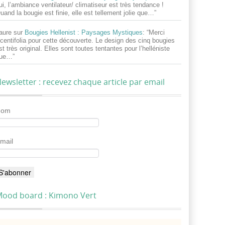
ui, l’ambiance ventilateur/ climatiseur est très tendance !
uand la bougie est finie, elle est tellement jolie que…
”
aure
sur
Bougies Hellenist : Paysages Mystiques
: “
Merci
centifolia pour cette découverte. Le design des cinq bougies
st très original. Elles sont toutes tentantes pour l’helléniste
ue…
”
ewsletter : recevez chaque article par email
Nom
mail
ood board : Kimono Vert