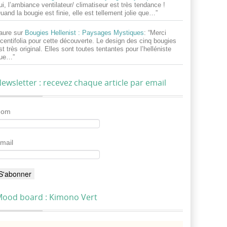
ui, l’ambiance ventilateur/ climatiseur est très tendance !
uand la bougie est finie, elle est tellement jolie que…
”
aure
sur
Bougies Hellenist : Paysages Mystiques
: “
Merci
centifolia pour cette découverte. Le design des cinq bougies
st très original. Elles sont toutes tentantes pour l’helléniste
ue…
”
ewsletter : recevez chaque article par email
Nom
mail
ood board : Kimono Vert