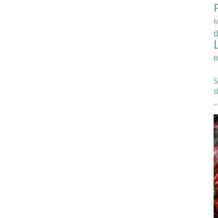
M
d
R
S