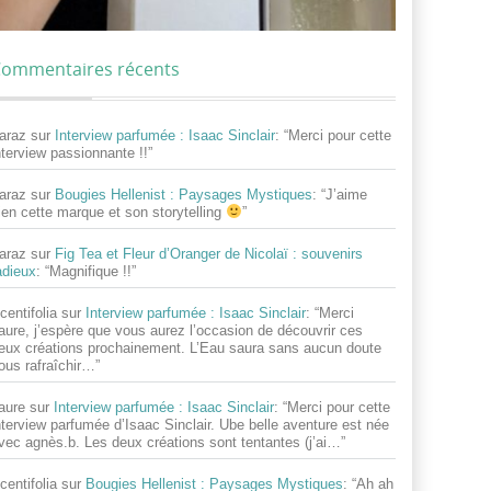
ommentaires récents
araz
sur
Interview parfumée : Isaac Sinclair
: “
Merci pour cette
nterview passionnante !!
”
araz
sur
Bougies Hellenist : Paysages Mystiques
: “
J’aime
ien cette marque et son storytelling
”
araz
sur
Fig Tea et Fleur d’Oranger de Nicolaï : souvenirs
adieux
: “
Magnifique !!
”
centifolia
sur
Interview parfumée : Isaac Sinclair
: “
Merci
aure, j’espère que vous aurez l’occasion de découvrir ces
eux créations prochainement. L’Eau saura sans aucun doute
ous rafraîchir…
”
aure
sur
Interview parfumée : Isaac Sinclair
: “
Merci pour cette
nterview parfumée d’Isaac Sinclair. Ube belle aventure est née
vec agnès.b. Les deux créations sont tentantes (j’ai…
”
centifolia
sur
Bougies Hellenist : Paysages Mystiques
: “
Ah ah