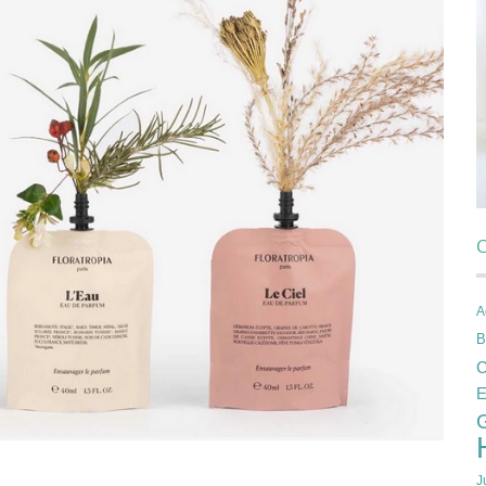
C
A
B
C
E
J