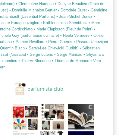
Molinard)
• Clémentine Humeau
• Denyse Beaulieu (Grain de
usc)
• Domitille Michalon Bertier
• Dorothée Duret
• Géraldine
rchambault (Essential Parfums)
• Jean-Michel Duriez
•
uliette Karagueuzoglou
• Kathleen alias Scentifolia
• Marc-
ntoine Corticchiato
• Marie Clapisson (Fleur de Point)
•
ichèle Gay (parfumeuse culinaire)
• Neela Vermeire
• Olivier
urbano
• Patrice Revillard
• Pierre Gueros
• Pissara Umavijani
 Quentin Bisch
• Sarah-Lee Chlewicki (Judith)
• Sébastien
issot (Nissaba)
• Serge Lutens
• Serge Mansau
• Shyamala
aisondieu
• Thierry Blondeau
• Thomas de Monaco
• Vero
ern
parfumista.club