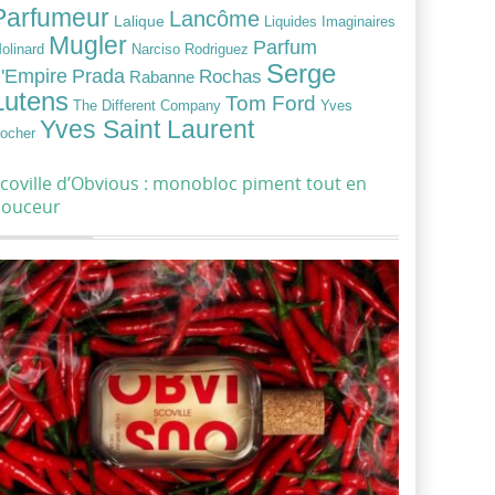
Parfumeur
Lancôme
Lalique
Liquides Imaginaires
Mugler
Parfum
Narciso Rodriguez
olinard
Serge
Prada
'Empire
Rochas
Rabanne
Lutens
Tom Ford
Yves
The Different Company
Yves Saint Laurent
ocher
coville d’Obvious : monobloc piment tout en
douceur