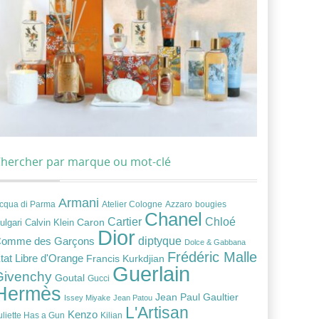
hercher par marque ou mot-clé
Armani
cqua di Parma
Atelier Cologne
bougies
Azzaro
Chanel
Chloé
Cartier
Caron
ulgari
Calvin Klein
Dior
diptyque
omme des Garçons
Dolce & Gabbana
Frédéric Malle
tat Libre d'Orange
Francis Kurkdjian
Guerlain
Givenchy
Goutal
Gucci
Hermès
Jean Paul Gaultier
Issey Miyake
Jean Patou
L'Artisan
Kenzo
uliette Has a Gun
Kilian