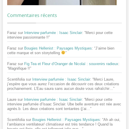
Commentaires récents
Faraz
sur
Interview parfumée : Isaac Sinclair
: “
Merci pour cette
interview passionnante !!
”
Faraz
sur
Bougies Hellenist : Paysages Mystiques
: “
J’aime bien
cette marque et son storytelling
”
Faraz
sur
Fig Tea et Fleur d’Oranger de Nicolaï : souvenirs radieux
:
“
Magnifique !!
”
Scentifolia
sur
Interview parfumée : Isaac Sinclair
: “
Merci Laure,
j’espère que vous aurez l’occasion de découvrir ces deux créations
prochainement. L’Eau saura sans aucun doute vous rafraîchir…
”
Laure
sur
Interview parfumée : Isaac Sinclair
: “
Merci pour cette
interview parfumée d’Isaac Sinclair. Ube belle aventure est née avec
agnès.b. Les deux créations sont tentantes (j’ai…
”
Scentifolia
sur
Bougies Hellenist : Paysages Mystiques
: “
Ah ah oui,
l’ambiance ventilateur/ climatiseur est très tendance ! Quand la
bougie est finie, elle est tellement jolie que…
”