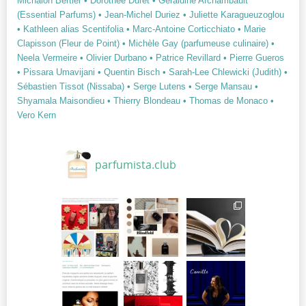
Michalon Bertier
• Dorothée Duret
• Géraldine Archambault
(Essential Parfums)
• Jean-Michel Duriez
• Juliette Karagueuzoglou
• Kathleen alias Scentifolia
• Marc-Antoine Corticchiato
• Marie
Clapisson (Fleur de Point)
• Michèle Gay (parfumeuse culinaire)
•
Neela Vermeire
• Olivier Durbano
• Patrice Revillard
• Pierre Gueros
• Pissara Umavijani
• Quentin Bisch
• Sarah-Lee Chlewicki (Judith)
•
Sébastien Tissot (Nissaba)
• Serge Lutens
• Serge Mansau
•
Shyamala Maisondieu
• Thierry Blondeau
• Thomas de Monaco
•
Vero Kern
parfumista.club