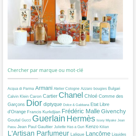
Chercher par marque ou mot-clé
Armani
Acqua di Parma
Atelier Cologne
bougies
Bulgari
Azzaro
Chanel
Chloé
Cartier
Caron
Comme des
Calvin Klein
Dior
diptyque
Garçons
Etat Libre
Dolce & Gabbana
Frédéric Malle
Givenchy
d'Orange
Francis Kurkdjian
Guerlain
Hermès
Goutal
Gucci
Issey Miyake
Jean
Jean Paul Gaultier
Kenzo
Juliette Has a Gun
Kilian
Patou
L'Artisan Parfumeur
Lancôme
Lalique
Liquides