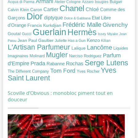
Armani
Acqua di Parma
Atelier Cologne
bougies
Bulgari
Azzaro
Chanel
Chloé
Cartier
Caron
Comme des
Calvin Klein
Dior
diptyque
Garçons
Etat Libre
Dolce & Gabbana
Frédéric Malle
Givenchy
d'Orange
Francis Kurkdjian
Guerlain
Hermès
Goutal
Gucci
Issey Miyake
Jean
Jean Paul Gaultier
Kenzo
Juliette Has a Gun
Kilian
Patou
L'Artisan Parfumeur
Lancôme
Lalique
Liquides
Mugler
Parfum
Narciso Rodriguez
Imaginaires
Molinard
Serge Lutens
Prada
d'Empire
Rochas
Rabanne
Yves
Tom Ford
Yves Rocher
The Different Company
Saint Laurent
Scoville d’Obvious : monobloc piment tout en
douceur