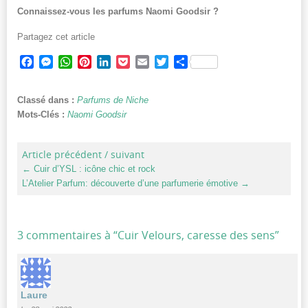
Connaissez-vous les parfums Naomi Goodsir ?
Partagez cet article
Facebook
Messenger
WhatsApp
Pinterest
LinkedIn
Pocket
Email
Twitter
Partager
Classé dans :
Parfums de Niche
Mots-Clés :
Naomi Goodsir
Article précédent / suivant
←
Cuir d’YSL : icône chic et rock
L’Atelier Parfum: découverte d’une parfumerie émotive
→
3 commentaires à “
Cuir Velours, caresse des sens
”
Laure