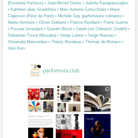
(Essential Parfums)
• Jean-Michel Duriez
• Juliette Karagueuzoglou
• Kathleen alias Scentifolia
• Marc-Antoine Corticchiato
• Marie
Clapisson (Fleur de Point)
• Michèle Gay (parfumeuse culinaire)
•
Neela Vermeire
• Olivier Durbano
• Patrice Revillard
• Pierre Gueros
• Pissara Umavijani
• Quentin Bisch
• Sarah-Lee Chlewicki (Judith)
•
Sébastien Tissot (Nissaba)
• Serge Lutens
• Serge Mansau
•
Shyamala Maisondieu
• Thierry Blondeau
• Thomas de Monaco
•
Vero Kern
parfumista.club