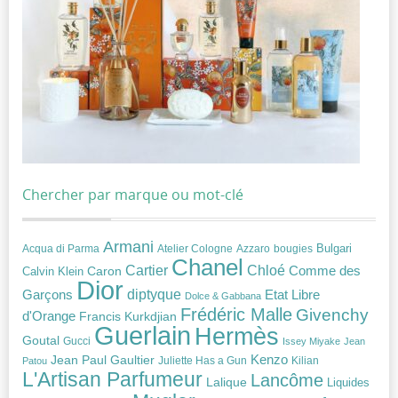
Chercher par marque ou mot-clé
Armani
Acqua di Parma
Atelier Cologne
bougies
Bulgari
Azzaro
Chanel
Chloé
Cartier
Caron
Comme des
Calvin Klein
Dior
diptyque
Garçons
Etat Libre
Dolce & Gabbana
Frédéric Malle
Givenchy
d'Orange
Francis Kurkdjian
Guerlain
Hermès
Goutal
Gucci
Issey Miyake
Jean
Jean Paul Gaultier
Kenzo
Juliette Has a Gun
Kilian
Patou
L'Artisan Parfumeur
Lancôme
Lalique
Liquides