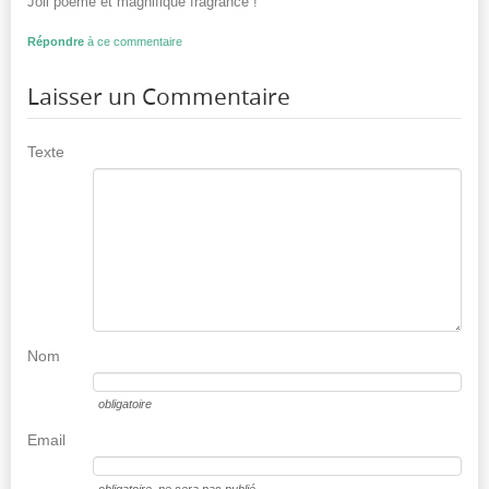
Joli poème et magnifique fragrance !
Répondre
à ce commentaire
Laisser un Commentaire
Texte
Nom
obligatoire
Email
obligatoire
, ne sera pas publié