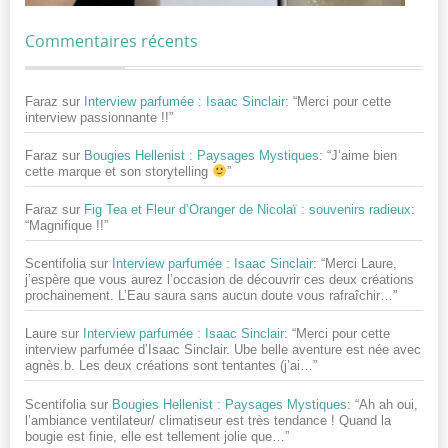
Commentaires récents
Faraz
sur
Interview parfumée : Isaac Sinclair
: “
Merci pour cette
interview passionnante !!
”
Faraz
sur
Bougies Hellenist : Paysages Mystiques
: “
J’aime bien
cette marque et son storytelling
”
Faraz
sur
Fig Tea et Fleur d’Oranger de Nicolaï : souvenirs radieux
:
“
Magnifique !!
”
Scentifolia
sur
Interview parfumée : Isaac Sinclair
: “
Merci Laure,
j’espère que vous aurez l’occasion de découvrir ces deux créations
prochainement. L’Eau saura sans aucun doute vous rafraîchir…
”
Laure
sur
Interview parfumée : Isaac Sinclair
: “
Merci pour cette
interview parfumée d’Isaac Sinclair. Ube belle aventure est née avec
agnès.b. Les deux créations sont tentantes (j’ai…
”
Scentifolia
sur
Bougies Hellenist : Paysages Mystiques
: “
Ah ah oui,
l’ambiance ventilateur/ climatiseur est très tendance ! Quand la
bougie est finie, elle est tellement jolie que…
”