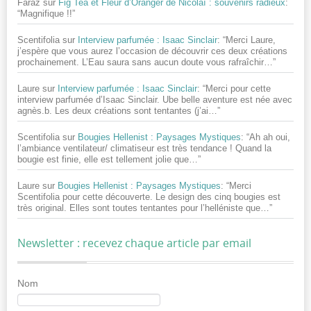
Faraz
sur
Fig Tea et Fleur d’Oranger de Nicolaï : souvenirs radieux
:
“
Magnifique !!
”
Scentifolia
sur
Interview parfumée : Isaac Sinclair
: “
Merci Laure,
j’espère que vous aurez l’occasion de découvrir ces deux créations
prochainement. L’Eau saura sans aucun doute vous rafraîchir…
”
Laure
sur
Interview parfumée : Isaac Sinclair
: “
Merci pour cette
interview parfumée d’Isaac Sinclair. Ube belle aventure est née avec
agnès.b. Les deux créations sont tentantes (j’ai…
”
Scentifolia
sur
Bougies Hellenist : Paysages Mystiques
: “
Ah ah oui,
l’ambiance ventilateur/ climatiseur est très tendance ! Quand la
bougie est finie, elle est tellement jolie que…
”
Laure
sur
Bougies Hellenist : Paysages Mystiques
: “
Merci
Scentifolia pour cette découverte. Le design des cinq bougies est
très original. Elles sont toutes tentantes pour l’helléniste que…
”
Newsletter : recevez chaque article par email
Nom