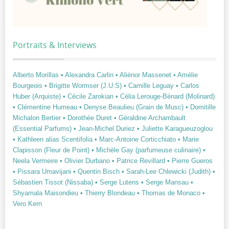
Portraits & Interviews
Alberto Morillas
• Alexandra Carlin
• Aliénor Massenet
• Amélie
Bourgeois
• Brigitte Wormser (J.U.S)
• Camille Leguay
• Carlos
Huber (Arquiste)
• Cécile Zarokian
• Célia Lerouge-Bénard (Molinard)
• Clémentine Humeau
• Denyse Beaulieu (Grain de Musc)
• Domitille
Michalon Bertier
• Dorothée Duret
• Géraldine Archambault
(Essential Parfums)
• Jean-Michel Duriez
• Juliette Karagueuzoglou
• Kathleen alias Scentifolia
• Marc-Antoine Corticchiato
• Marie
Clapisson (Fleur de Point)
• Michèle Gay (parfumeuse culinaire)
•
Neela Vermeire
• Olivier Durbano
• Patrice Revillard
• Pierre Gueros
• Pissara Umavijani
• Quentin Bisch
• Sarah-Lee Chlewicki (Judith)
•
Sébastien Tissot (Nissaba)
• Serge Lutens
• Serge Mansau
•
Shyamala Maisondieu
• Thierry Blondeau
• Thomas de Monaco
•
Vero Kern