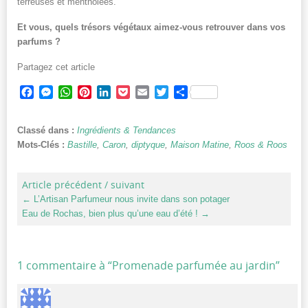
terreuses et mentholées.
Et vous, quels trésors végétaux aimez-vous retrouver dans vos
parfums ?
Partagez cet article
Facebook
Messenger
WhatsApp
Pinterest
LinkedIn
Pocket
Email
Twitter
Partager
Classé dans :
Ingrédients & Tendances
Mots-Clés :
Bastille
,
Caron
,
diptyque
,
Maison Matine
,
Roos & Roos
Article précédent / suivant
←
L’Artisan Parfumeur nous invite dans son potager
Eau de Rochas, bien plus qu’une eau d’été !
→
1 commentaire à “
Promenade parfumée au jardin
”