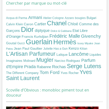
Chercher par marque ou mot-clé
Armani
Acqua di Parma
Atelier Cologne
bougies
Bulgari
Azzaro
Chanel
Chloé
Cartier
Caron
Comme des
Calvin Klein
Dior
diptyque
Garçons
Etat Libre
Dolce & Gabbana
Frédéric Malle
Givenchy
d'Orange
Francis Kurkdjian
Guerlain
Hermès
Goutal
Gucci
Issey Miyake
Jean
Jean Paul Gaultier
Kenzo
Juliette Has a Gun
Kilian
Patou
L'Artisan Parfumeur
Lancôme
Lalique
Liquides
Mugler
Parfum
Narciso Rodriguez
Imaginaires
Molinard
Serge Lutens
Prada
d'Empire
Rochas
Rabanne
Yves
Tom Ford
Yves Rocher
The Different Company
Saint Laurent
Scoville d’Obvious : monobloc piment tout en
douceur