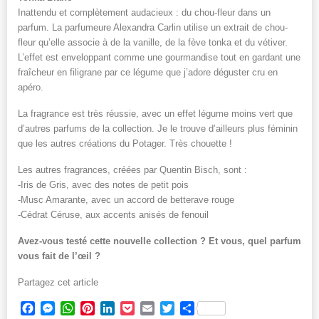
Inattendu et complètement audacieux : du chou-fleur dans un
parfum. La parfumeure Alexandra Carlin utilise un extrait de chou-
fleur qu’elle associe à de la vanille, de la fève tonka et du vétiver.
L’effet est enveloppant comme une gourmandise tout en gardant une
fraîcheur en filigrane par ce légume que j’adore déguster cru en
apéro.
La fragrance est très réussie, avec un effet légume moins vert que
d’autres parfums de la collection. Je le trouve d’ailleurs plus féminin
que les autres créations du Potager. Très chouette !
Les autres fragrances, créées par Quentin Bisch, sont :
-Iris de Gris, avec des notes de petit pois
-Musc Amarante, avec un accord de betterave rouge
-Cédrat Céruse, aux accents anisés de fenouil
Avez-vous testé cette nouvelle collection ? Et vous, quel parfum
vous fait de l’œil ?
Partagez cet article
Facebook
Messenger
WhatsApp
Pinterest
LinkedIn
Pocket
Email
Twitter
Partager