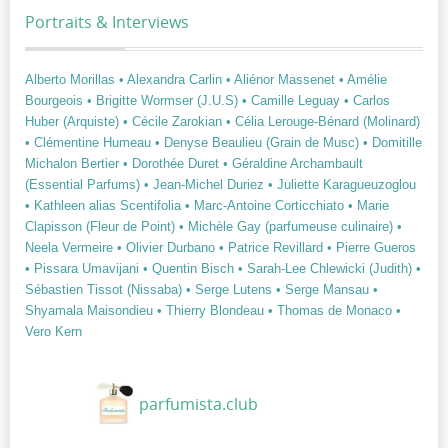
Portraits & Interviews
Alberto Morillas
• Alexandra Carlin
• Aliénor Massenet
• Amélie
Bourgeois
• Brigitte Wormser (J.U.S)
• Camille Leguay
• Carlos
Huber (Arquiste)
• Cécile Zarokian
• Célia Lerouge-Bénard (Molinard)
• Clémentine Humeau
• Denyse Beaulieu (Grain de Musc)
• Domitille
Michalon Bertier
• Dorothée Duret
• Géraldine Archambault
(Essential Parfums)
• Jean-Michel Duriez
• Juliette Karagueuzoglou
• Kathleen alias Scentifolia
• Marc-Antoine Corticchiato
• Marie
Clapisson (Fleur de Point)
• Michèle Gay (parfumeuse culinaire)
•
Neela Vermeire
• Olivier Durbano
• Patrice Revillard
• Pierre Gueros
• Pissara Umavijani
• Quentin Bisch
• Sarah-Lee Chlewicki (Judith)
•
Sébastien Tissot (Nissaba)
• Serge Lutens
• Serge Mansau
•
Shyamala Maisondieu
• Thierry Blondeau
• Thomas de Monaco
•
Vero Kern
parfumista.club