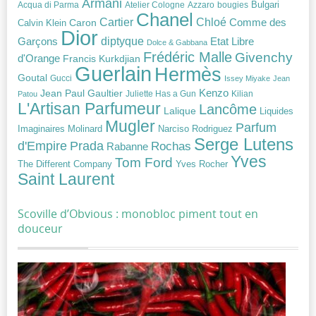
Armani
Acqua di Parma
Atelier Cologne
bougies
Bulgari
Azzaro
Chanel
Chloé
Cartier
Caron
Comme des
Calvin Klein
Dior
diptyque
Garçons
Etat Libre
Dolce & Gabbana
Frédéric Malle
Givenchy
d'Orange
Francis Kurkdjian
Guerlain
Hermès
Goutal
Gucci
Issey Miyake
Jean
Jean Paul Gaultier
Kenzo
Juliette Has a Gun
Kilian
Patou
L'Artisan Parfumeur
Lancôme
Lalique
Liquides
Mugler
Parfum
Narciso Rodriguez
Imaginaires
Molinard
Serge Lutens
Prada
d'Empire
Rochas
Rabanne
Yves
Tom Ford
Yves Rocher
The Different Company
Saint Laurent
Scoville d’Obvious : monobloc piment tout en
douceur