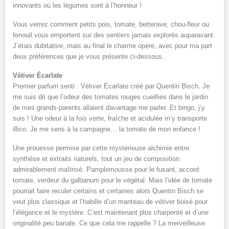
innovants où les légumes sont à l’honneur !
Vous verrez comment petits pois, tomate, betterave, chou-fleur ou
fenouil vous emportent sur des sentiers jamais explorés auparavant.
J’étais dubitative, mais au final le charme opère, avec pour ma part
deux préférences que je vous présente ci-dessous.
Vétiver Écarlate
Premier parfum senti : Vétiver Écarlate créé par Quentin Bisch. Je
me suis dit que l’odeur des tomates rouges cueillies dans le jardin
de mes grands-parents allaient davantage me parler. Et bingo, j’y
suis ! Une odeur à la fois verte, fraîche et acidulée m’y transporte
illico. Je me sens à la campagne… la tomate de mon enfance !
Une prouesse permise par cette mystérieuse alchimie entre
synthèse et extraits naturels, tout un jeu de composition
admirablement maîtrisé. Pamplemousse pour le fusant, accord
tomate, verdeur du galbanum pour le végétal. Mais l’idée de tomate
pourrait faire reculer certains et certaines alors Quentin Bisch se
veut plus classique et l’habille d’un manteau de vétiver boisé pour
l’élégance et le mystère. C’est maintenant plus charpenté et d’une
originalité peu banale. Ce que cela me rappelle ? La merveilleuse