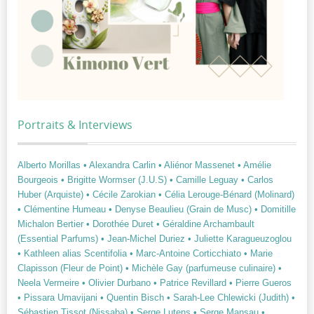
Portraits & Interviews
Alberto Morillas
• Alexandra Carlin
• Aliénor Massenet
• Amélie
Bourgeois
• Brigitte Wormser (J.U.S)
• Camille Leguay
• Carlos
Huber (Arquiste)
• Cécile Zarokian
• Célia Lerouge-Bénard (Molinard)
• Clémentine Humeau
• Denyse Beaulieu (Grain de Musc)
• Domitille
Michalon Bertier
• Dorothée Duret
• Géraldine Archambault
(Essential Parfums)
• Jean-Michel Duriez
• Juliette Karagueuzoglou
• Kathleen alias Scentifolia
• Marc-Antoine Corticchiato
• Marie
Clapisson (Fleur de Point)
• Michèle Gay (parfumeuse culinaire)
•
Neela Vermeire
• Olivier Durbano
• Patrice Revillard
• Pierre Gueros
• Pissara Umavijani
• Quentin Bisch
• Sarah-Lee Chlewicki (Judith)
•
Sébastien Tissot (Nissaba)
• Serge Lutens
• Serge Mansau
•