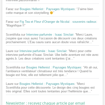
interview passionnante !!
”
Faraz
sur
Bougies Hellenist : Paysages Mystiques
: “
J’aime bien
cette marque et son storytelling
”
Faraz
sur
Fig Tea et Fleur d’Oranger de Nicolaï : souvenirs radieux
:
“
Magnifique !!
”
Scentifolia
sur
Interview parfumée : Isaac Sinclair
: “
Merci Laure,
j’espère que vous aurez l’occasion de découvrir ces deux créations
prochainement. L’Eau saura sans aucun doute vous rafraîchir…
”
Laure
sur
Interview parfumée : Isaac Sinclair
: “
Merci pour cette
interview parfumée d’Isaac Sinclair. Ube belle aventure est née avec
agnès.b. Les deux créations sont tentantes (j’ai…
”
Scentifolia
sur
Bougies Hellenist : Paysages Mystiques
: “
Ah ah oui,
l’ambiance ventilateur/ climatiseur est très tendance ! Quand la
bougie est finie, elle est tellement jolie que…
”
Laure
sur
Bougies Hellenist : Paysages Mystiques
: “
Merci
Scentifolia pour cette découverte. Le design des cinq bougies est
très original. Elles sont toutes tentantes pour l’helléniste que…
”
Newsletter : recevez chaque article par email