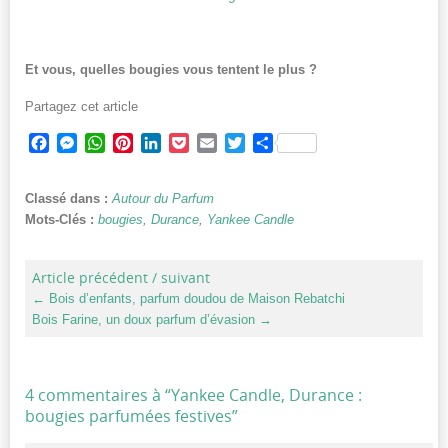
Et vous, quelles bougies vous tentent le plus ?
Partagez cet article
Facebook
Messenger
WhatsApp
Pinterest
LinkedIn
Pocket
Email
Twitter
Partager
Classé dans :
Autour du Parfum
Mots-Clés :
bougies
,
Durance
,
Yankee Candle
Article précédent / suivant
←
Bois d’enfants, parfum doudou de Maison Rebatchi
Bois Farine, un doux parfum d’évasion
→
4 commentaires à “
Yankee Candle, Durance :
bougies parfumées festives
”