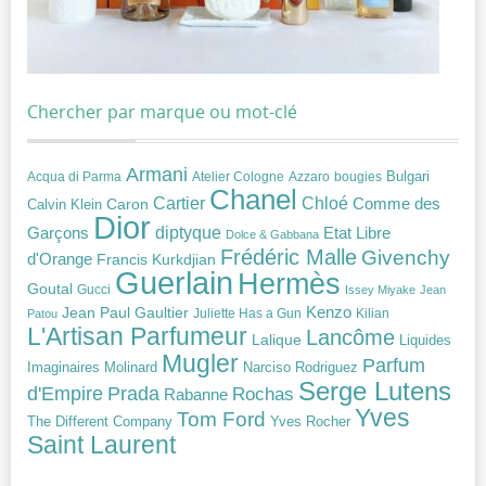
Chercher par marque ou mot-clé
Armani
Acqua di Parma
Atelier Cologne
bougies
Bulgari
Azzaro
Chanel
Chloé
Cartier
Caron
Comme des
Calvin Klein
Dior
diptyque
Garçons
Etat Libre
Dolce & Gabbana
Frédéric Malle
Givenchy
d'Orange
Francis Kurkdjian
Guerlain
Hermès
Goutal
Gucci
Issey Miyake
Jean
Jean Paul Gaultier
Kenzo
Juliette Has a Gun
Kilian
Patou
L'Artisan Parfumeur
Lancôme
Lalique
Liquides
Mugler
Parfum
Narciso Rodriguez
Imaginaires
Molinard
Serge Lutens
Prada
d'Empire
Rochas
Rabanne
Yves
Tom Ford
Yves Rocher
The Different Company
Saint Laurent