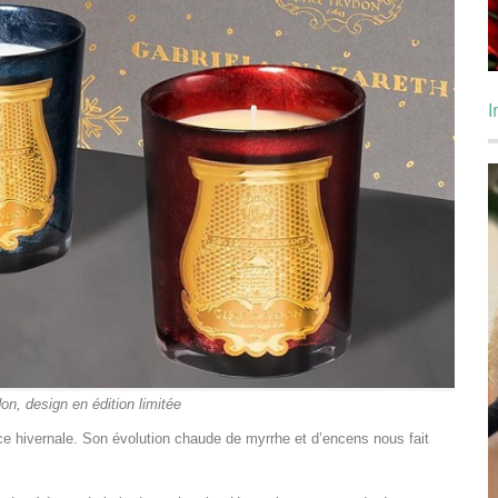
I
on, design en édition limitée
ce hivernale. Son évolution chaude de myrrhe et d’encens nous fait