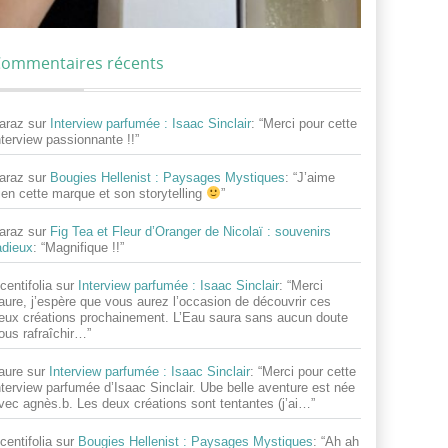
ommentaires récents
araz
sur
Interview parfumée : Isaac Sinclair
: “
Merci pour cette
nterview passionnante !!
”
araz
sur
Bougies Hellenist : Paysages Mystiques
: “
J’aime
ien cette marque et son storytelling
”
araz
sur
Fig Tea et Fleur d’Oranger de Nicolaï : souvenirs
adieux
: “
Magnifique !!
”
centifolia
sur
Interview parfumée : Isaac Sinclair
: “
Merci
aure, j’espère que vous aurez l’occasion de découvrir ces
eux créations prochainement. L’Eau saura sans aucun doute
ous rafraîchir…
”
aure
sur
Interview parfumée : Isaac Sinclair
: “
Merci pour cette
nterview parfumée d’Isaac Sinclair. Ube belle aventure est née
vec agnès.b. Les deux créations sont tentantes (j’ai…
”
centifolia
sur
Bougies Hellenist : Paysages Mystiques
: “
Ah ah