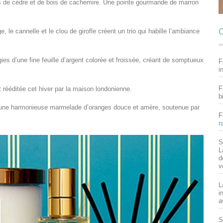
tes de cèdre et de bois de cachemire. Une pointe gourmande de marron
C
 le cannelle et le clou de girofle créent un trio qui habille l’ambiance
ies d’une fine feuille d’argent colorée et froissée, créant de somptueux
F
i
F
 rééditée cet hiver par la maison londonienne.
b
e une harmonieuse marmelade d’oranges douce et amère, soutenue par
F
r
S
L
d
v
L
i
a
S