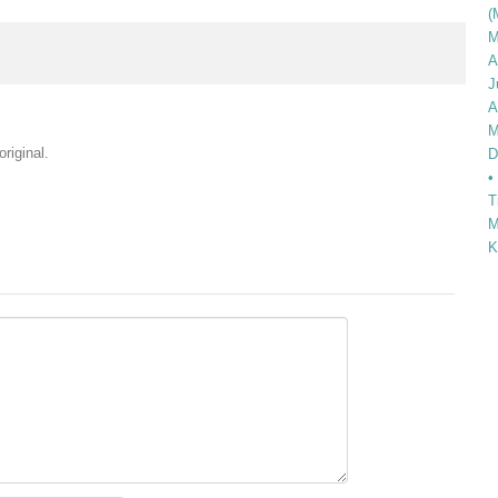
(
M
A
J
A
M
riginal.
D
•
T
M
K