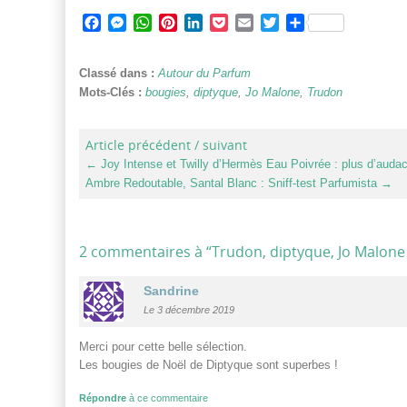
Facebook
Messenger
WhatsApp
Pinterest
LinkedIn
Pocket
Email
Twitter
Partager
Classé dans :
Autour du Parfum
Mots-Clés :
bougies
,
diptyque
,
Jo Malone
,
Trudon
Article précédent / suivant
←
Joy Intense et Twilly d’Hermès Eau Poivrée : plus d’auda
Ambre Redoutable, Santal Blanc : Sniff-test Parfumista
→
2 commentaires à “
Trudon, diptyque, Jo Malone 
Sandrine
Le 3 décembre 2019
Merci pour cette belle sélection.
Les bougies de Noël de Diptyque sont superbes !
Répondre
à ce commentaire