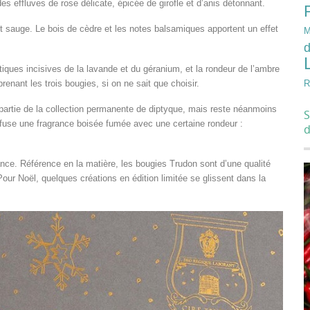
es effluves de rose délicate, épicée de girofle et d’anis détonnant.
et sauge. Le bois de cèdre et les notes balsamiques apportent un effet
M
d
tiques incisives de la lavande et du géranium, et la rondeur de l’ambre
enant les trois bougies, si on ne sait que choisir.
R
artie de la collection permanente de diptyque, mais reste néanmoins
S
diffuse une fragrance boisée fumée avec une certaine rondeur :
ance. Référence en la matière, les bougies Trudon sont d’une qualité
 Pour Noël, quelques créations en édition limitée se glissent dans la