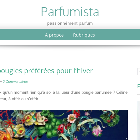
Parfumista
passionnément parfum
A propos
Rubriques
ougies préférées pour l’hiver
//
2 Commentaires
F
eux qu’un moment rien qu’à soi à la lueur d’une bougie parfumée ? Céline
 à offrir ou s’offrir.