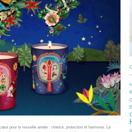
C
A
B
C
E
cœur pour la nouvelle année : chance, protection et harmonie. La
J