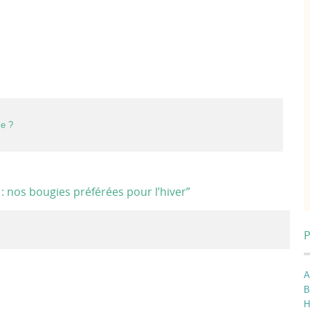
ce ?
: nos bougies préférées pour l’hiver
”
P
A
B
H