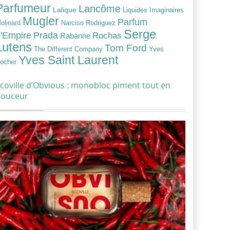
Parfumeur
Lancôme
Lalique
Liquides Imaginaires
Mugler
Parfum
Narciso Rodriguez
olinard
Serge
Prada
'Empire
Rochas
Rabanne
Lutens
Tom Ford
Yves
The Different Company
Yves Saint Laurent
ocher
coville d’Obvious : monobloc piment tout en
douceur