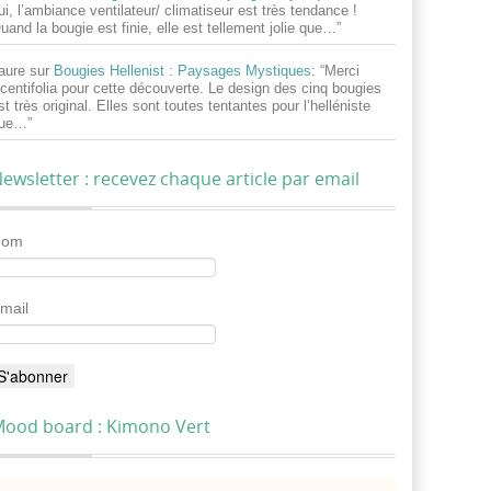
ui, l’ambiance ventilateur/ climatiseur est très tendance !
uand la bougie est finie, elle est tellement jolie que…
”
aure
sur
Bougies Hellenist : Paysages Mystiques
: “
Merci
centifolia pour cette découverte. Le design des cinq bougies
st très original. Elles sont toutes tentantes pour l’helléniste
ue…
”
ewsletter : recevez chaque article par email
Nom
mail
ood board : Kimono Vert