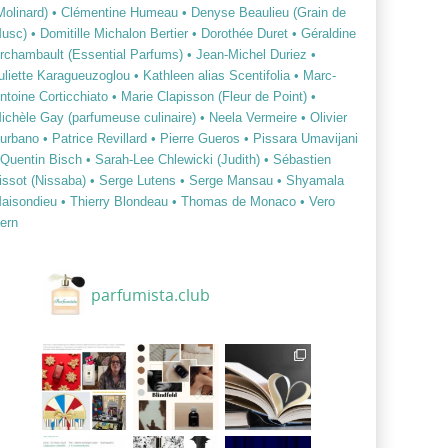
Molinard)
• Clémentine Humeau
• Denyse Beaulieu (Grain de
usc)
• Domitille Michalon Bertier
• Dorothée Duret
• Géraldine
rchambault (Essential Parfums)
• Jean-Michel Duriez
•
uliette Karagueuzoglou
• Kathleen alias Scentifolia
• Marc-
ntoine Corticchiato
• Marie Clapisson (Fleur de Point)
•
ichèle Gay (parfumeuse culinaire)
• Neela Vermeire
• Olivier
urbano
• Patrice Revillard
• Pierre Gueros
• Pissara Umavijani
 Quentin Bisch
• Sarah-Lee Chlewicki (Judith)
• Sébastien
issot (Nissaba)
• Serge Lutens
• Serge Mansau
• Shyamala
aisondieu
• Thierry Blondeau
• Thomas de Monaco
• Vero
ern
parfumista.club