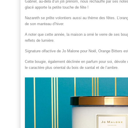
Gabriel, au-delà d’un joli prénom, nous réchauffe par ses no
glacé apporte la petite touche de fête !
Nazareth se prête volontiers aussi au thème des fêtes. L’orange,
de son manteau d’hiver.
A noter que cette année, la maison a orné le verre de ses boug
reflets de lumière.
Signature olfactive de Jo Malone pour Noël, Orange Bitters est
Cette bougie, également déclinée en parfum pour soi, dévoil
le caractère plus oriental du bois de santal et de l’ambre.