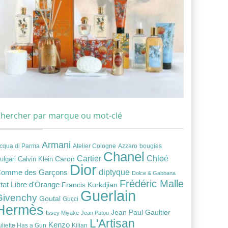
hercher par marque ou mot-clé
Armani
cqua di Parma
Atelier Cologne
bougies
Azzaro
Chanel
Chloé
Cartier
Caron
ulgari
Calvin Klein
Dior
diptyque
omme des Garçons
Dolce & Gabbana
Frédéric Malle
tat Libre d'Orange
Francis Kurkdjian
Guerlain
Givenchy
Goutal
Gucci
Hermès
Jean Paul Gaultier
Issey Miyake
Jean Patou
L'Artisan
Kenzo
uliette Has a Gun
Kilian