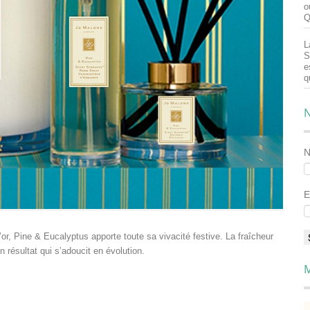
o
Q
L
S
e
q
N
E
r, Pine & Eucalyptus apporte toute sa vivacité festive. La fraîcheur
n résultat qui s’adoucit en évolution.
M