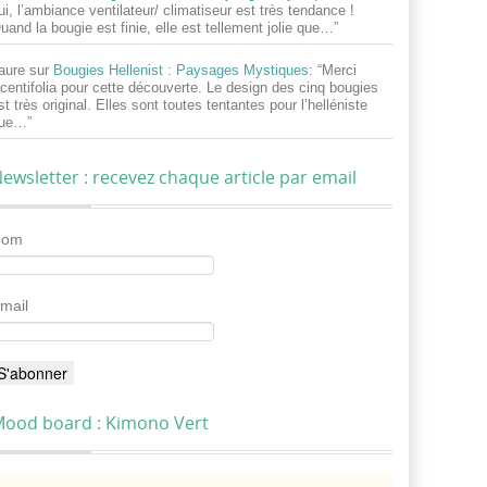
ui, l’ambiance ventilateur/ climatiseur est très tendance !
uand la bougie est finie, elle est tellement jolie que…
”
aure
sur
Bougies Hellenist : Paysages Mystiques
: “
Merci
centifolia pour cette découverte. Le design des cinq bougies
st très original. Elles sont toutes tentantes pour l’helléniste
ue…
”
ewsletter : recevez chaque article par email
Nom
mail
ood board : Kimono Vert