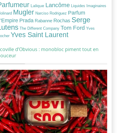
Parfumeur
Lancôme
Lalique
Liquides Imaginaires
Mugler
Parfum
Narciso Rodriguez
olinard
Serge
Prada
'Empire
Rochas
Rabanne
Lutens
Tom Ford
Yves
The Different Company
Yves Saint Laurent
ocher
coville d’Obvious : monobloc piment tout en
douceur