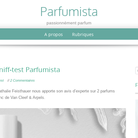
Parfumista
passionnément parfum
A propos
Rubriques
iff-test Parfumista
est
//
2 Commentaires
F
athalie Feisthauer nous apporte son avis d’experte sur 2 parfums
nc de Van Cleef & Arpels.