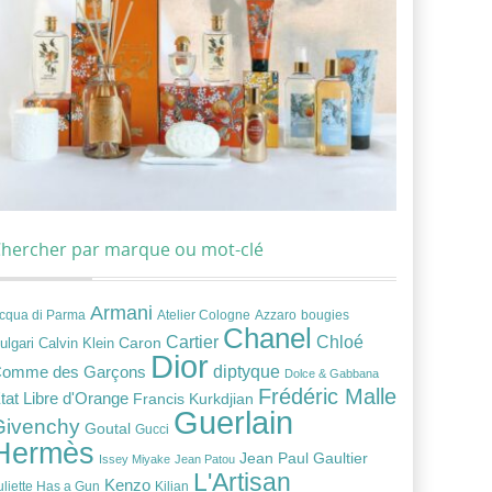
hercher par marque ou mot-clé
Armani
cqua di Parma
Atelier Cologne
bougies
Azzaro
Chanel
Chloé
Cartier
Caron
ulgari
Calvin Klein
Dior
diptyque
omme des Garçons
Dolce & Gabbana
Frédéric Malle
tat Libre d'Orange
Francis Kurkdjian
Guerlain
Givenchy
Goutal
Gucci
Hermès
Jean Paul Gaultier
Issey Miyake
Jean Patou
L'Artisan
Kenzo
uliette Has a Gun
Kilian