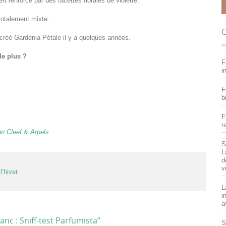
t renforcé par des facettes florales de violette.
totalement mixte.
C
 créé Gardénia Pétale il y a quelques années.
le plus ?
F
i
F
b
F
r
n Cleef & Arpels
S
L
d
v
’hiver
L
i
a
nc : Sniff-test Parfumista
”
S