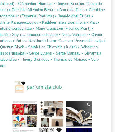
Molinard)
• Clémentine Humeau
• Denyse Beaulieu (Grain de
usc)
• Domitille Michalon Bertier
• Dorothée Duret
• Géraldine
rchambault (Essential Parfums)
• Jean-Michel Duriez
•
uliette Karagueuzoglou
• Kathleen alias Scentifolia
• Marc-
ntoine Corticchiato
• Marie Clapisson (Fleur de Point)
•
ichèle Gay (parfumeuse culinaire)
• Neela Vermeire
• Olivier
urbano
• Patrice Revillard
• Pierre Gueros
• Pissara Umavijani
 Quentin Bisch
• Sarah-Lee Chlewicki (Judith)
• Sébastien
issot (Nissaba)
• Serge Lutens
• Serge Mansau
• Shyamala
aisondieu
• Thierry Blondeau
• Thomas de Monaco
• Vero
ern
parfumista.club