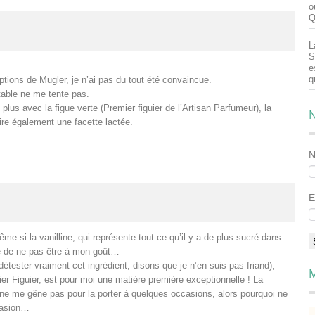
o
Q
L
S
e
q
eptions de Mugler, je n’ai pas du tout été convaincue.
table ne me tente pas.
lus avec la figue verte (Premier figuier de l’Artisan Parfumeur), la
N
duire également une facette lactée.
E
 si la vanilline, qui représente tout ce qu’il y a de plus sucré dans
que de ne pas être à mon goût…
étester vraiment cet ingrédient, disons que je n’en suis pas friand),
M
ier Figuier, est pour moi une matière première exceptionnelle ! La
e ne me gêne pas pour la porter à quelques occasions, alors pourquoi ne
ccasion…