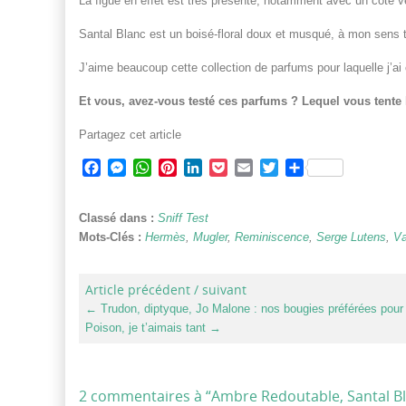
La figue en effet est très présente, notamment avec un côté ver
Santal Blanc est un boisé-floral doux et musqué, à mon sens 
J’aime beaucoup cette collection de parfums pour laquelle j’ai
Et vous, avez-vous testé ces parfums ? Lequel vous tente 
Partagez cet article
Facebook
Messenger
WhatsApp
Pinterest
LinkedIn
Pocket
Email
Twitter
Partager
Classé dans :
Sniff Test
Mots-Clés :
Hermès
,
Mugler
,
Reminiscence
,
Serge Lutens
,
Va
Article précédent / suivant
←
Trudon, diptyque, Jo Malone : nos bougies préférées pour l
Poison, je t’aimais tant
→
2 commentaires à “
Ambre Redoutable, Santal Bla