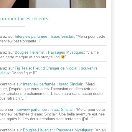
ommentaires récents
araz
sur
Interview parfumée : Isaac Sinclair
: “
Merci pour cette
nterview passionnante !!
”
araz
sur
Bougies Hellenist : Paysages Mystiques
: “
J’aime
ien cette marque et son storytelling
”
araz
sur
Fig Tea et Fleur d’Oranger de Nicolaï : souvenirs
adieux
: “
Magnifique !!
”
centifolia
sur
Interview parfumée : Isaac Sinclair
: “
Merci
aure, j’espère que vous aurez l’occasion de découvrir ces
eux créations prochainement. L’Eau saura sans aucun doute
ous rafraîchir…
”
aure
sur
Interview parfumée : Isaac Sinclair
: “
Merci pour cette
nterview parfumée d’Isaac Sinclair. Ube belle aventure est née
vec agnès.b. Les deux créations sont tentantes (j’ai…
”
centifolia
sur
Bougies Hellenist : Paysages Mystiques
: “
Ah ah