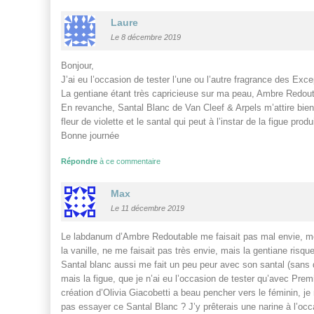
Laure
Le 8 décembre 2019
Bonjour,
J’ai eu l’occasion de tester l’une ou l’autre fragrance des Exc
La gentiane étant très capricieuse sur ma peau, Ambre Redou
En revanche, Santal Blanc de Van Cleef & Arpels m’attire bien p
fleur de violette et le santal qui peut à l’instar de la figue pro
Bonne journée
Répondre
à ce commentaire
Max
Le 11 décembre 2019
Le labdanum d’Ambre Redoutable me faisait pas mal envie, même
la vanille, ne me faisait pas très envie, mais la gentiane ris
Santal blanc aussi me fait un peu peur avec son santal (sans d
mais la figue, que je n’ai eu l’occasion de tester qu’avec Prem
création d’Olivia Giacobetti a beau pencher vers le féminin, j
pas essayer ce Santal Blanc ? J’y prêterais une narine à l’o