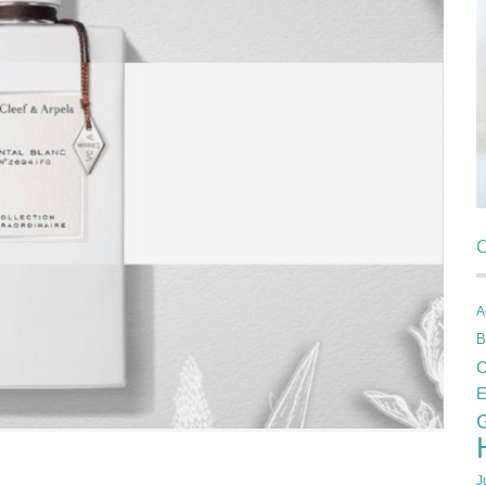
C
A
B
C
E
J