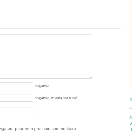
obligatoire
obligatoire
, ne sera pas publié
P
A
B
avigateur pour mon prochain commentaire.
H