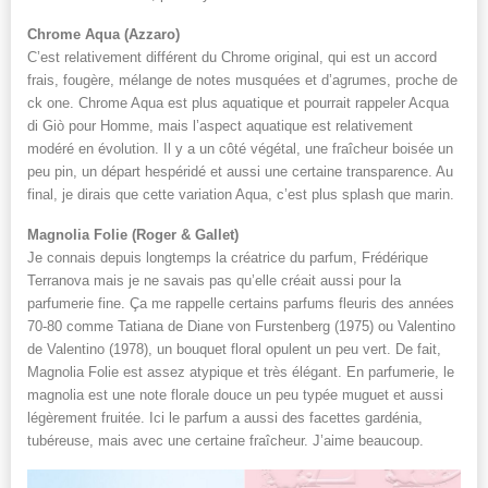
Chrome Aqua (Azzaro)
C’est relativement différent du Chrome original, qui est un accord
frais, fougère, mélange de notes musquées et d’agrumes, proche de
ck one. Chrome Aqua est plus aquatique et pourrait rappeler Acqua
di Giò pour Homme, mais l’aspect aquatique est relativement
modéré en évolution. Il y a un côté végétal, une fraîcheur boisée un
peu pin, un départ hespéridé et aussi une certaine transparence. Au
final, je dirais que cette variation Aqua, c’est plus splash que marin.
Magnolia Folie (Roger & Gallet)
Je connais depuis longtemps la créatrice du parfum, Frédérique
Terranova mais je ne savais pas qu’elle créait aussi pour la
parfumerie fine. Ça me rappelle certains parfums fleuris des années
70-80 comme Tatiana de Diane von Furstenberg (1975) ou Valentino
de Valentino (1978), un bouquet floral opulent un peu vert. De fait,
Magnolia Folie est assez atypique et très élégant. En parfumerie, le
magnolia est une note florale douce un peu typée muguet et aussi
légèrement fruitée. Ici le parfum a aussi des facettes gardénia,
tubéreuse, mais avec une certaine fraîcheur. J’aime beaucoup.