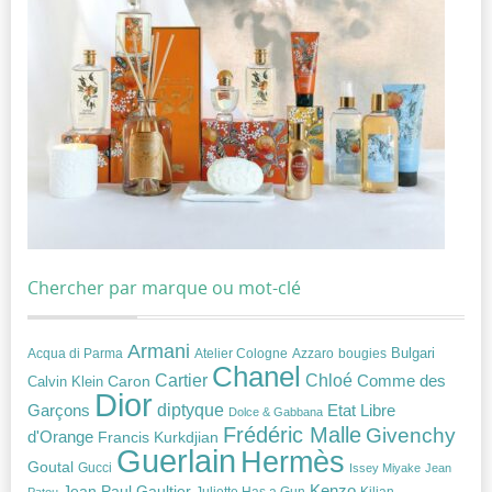
Chercher par marque ou mot-clé
Armani
Acqua di Parma
Atelier Cologne
bougies
Bulgari
Azzaro
Chanel
Chloé
Cartier
Caron
Comme des
Calvin Klein
Dior
diptyque
Garçons
Etat Libre
Dolce & Gabbana
Frédéric Malle
Givenchy
d'Orange
Francis Kurkdjian
Guerlain
Hermès
Goutal
Gucci
Issey Miyake
Jean
Jean Paul Gaultier
Kenzo