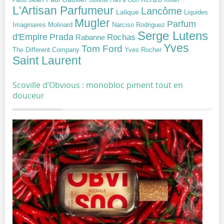
Juliette Has a Gun
Kilian
Patou
L'Artisan Parfumeur
Lancôme
Lalique
Liquides
Mugler
Parfum
Narciso Rodriguez
Imaginaires
Molinard
Serge Lutens
Prada
d'Empire
Rochas
Rabanne
Yves
Tom Ford
Yves Rocher
The Different Company
Saint Laurent
Scoville d’Obvious : monobloc piment tout en
douceur