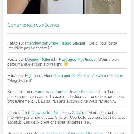
Commentaires récents
Faraz
sur
Interview parfumée : Isaac Sinclair
: “
Merci pour cette
interview passionnante !!
”
Faraz
sur
Bougies Hellenist : Paysages Mystiques
: “
J’aime bien
cette marque et son storytelling
”
Faraz
sur
Fig Tea et Fleur d’Oranger de Nicolaï : souvenirs radieux
:
“
Magnifique !!
”
Scentifolia
sur
Interview parfumée : Isaac Sinclair
: “
Merci Laure,
j’espère que vous aurez l’occasion de découvrir ces deux créations
prochainement. L’Eau saura sans aucun doute vous rafraîchir…
”
Laure
sur
Interview parfumée : Isaac Sinclair
: “
Merci pour cette
interview parfumée d’Isaac Sinclair. Ube belle aventure est née avec
agnès.b. Les deux créations sont tentantes (j’ai…
”
Scentifolia
sur
Bougies Hellenist : Paysages Mystiques
: “
Ah ah oui,