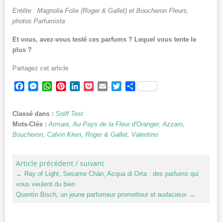
Entête : Magnolia Folie (Roger & Gallet) et Boucheron Fleurs,
photos Parfumista
Et vous, avez-vous testé ces parfums ? Lequel vous tente le
plus ?
Partagez cet article
Facebook
Messenger
WhatsApp
Pinterest
LinkedIn
Pocket
Email
Twitter
Partager
Classé dans :
Sniff Test
Mots-Clés :
Armani
,
Au Pays de la Fleur d'Oranger
,
Azzaro
,
Boucheron
,
Calvin Klein
,
Roger & Gallet
,
Valentino
Article précédent / suivant
←
Ray of Light, Sesame Chān, Acqua di Orta : des parfums qui
vous veulent du bien
Quentin Bisch, un jeune parfumeur prometteur et audacieux
→