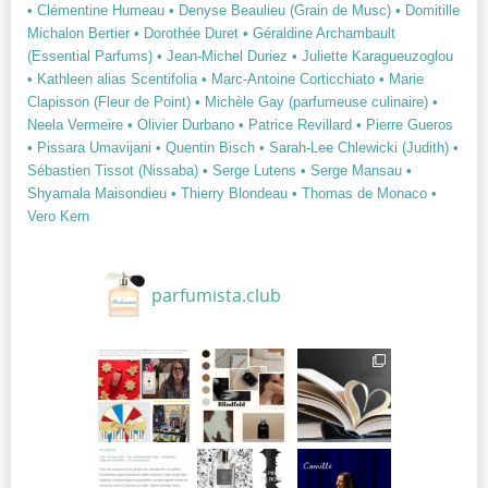
• Clémentine Humeau
• Denyse Beaulieu (Grain de Musc)
• Domitille
Michalon Bertier
• Dorothée Duret
• Géraldine Archambault
(Essential Parfums)
• Jean-Michel Duriez
• Juliette Karagueuzoglou
• Kathleen alias Scentifolia
• Marc-Antoine Corticchiato
• Marie
Clapisson (Fleur de Point)
• Michèle Gay (parfumeuse culinaire)
•
Neela Vermeire
• Olivier Durbano
• Patrice Revillard
• Pierre Gueros
• Pissara Umavijani
• Quentin Bisch
• Sarah-Lee Chlewicki (Judith)
•
Sébastien Tissot (Nissaba)
• Serge Lutens
• Serge Mansau
•
Shyamala Maisondieu
• Thierry Blondeau
• Thomas de Monaco
•
Vero Kern
parfumista.club