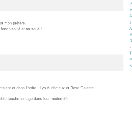
(
M
A
J
est mon préféré.
A
 fond vanillé et musqué !
M
D
•
T
M
K
entaient et dans l’ordre : Lys Audacieux et Rose Galante.
etite touche vintage dans leur modernité.