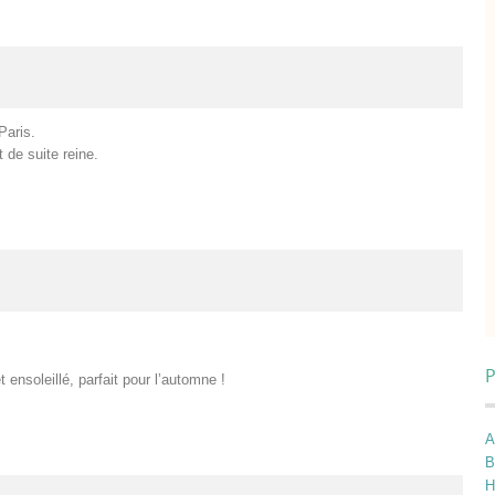
Paris.
 de suite reine.
P
ensoleillé, parfait pour l’automne !
A
B
H