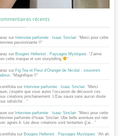
ommentaires récents
araz
sur
Interview parfumée : Isaac Sinclair
: “
Merci pour cette
nterview passionnante !!
”
araz
sur
Bougies Hellenist : Paysages Mystiques
: “
J’aime
ien cette marque et son storytelling
”
araz
sur
Fig Tea et Fleur d’Oranger de Nicolaï : souvenirs
adieux
: “
Magnifique !!
”
centifolia
sur
Interview parfumée : Isaac Sinclair
: “
Merci
aure, j’espère que vous aurez l’occasion de découvrir ces
eux créations prochainement. L’Eau saura sans aucun doute
ous rafraîchir…
”
aure
sur
Interview parfumée : Isaac Sinclair
: “
Merci pour cette
nterview parfumée d’Isaac Sinclair. Ube belle aventure est née
vec agnès.b. Les deux créations sont tentantes (j’ai…
”
centifolia
sur
Bougies Hellenist : Paysages Mystiques
: “
Ah ah