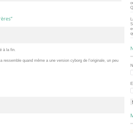
o
Q
rères
”
L
S
e
q
N
 à la fin.
 ça ressemble quand même a une version cyborg de l’originale, un peu
E
M