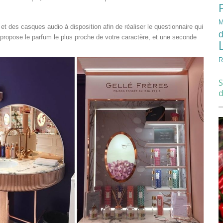
M
 et des casques audio à disposition afin de réaliser le questionnaire qui
d
 propose le parfum le plus proche de votre caractère, et une seconde
R
S