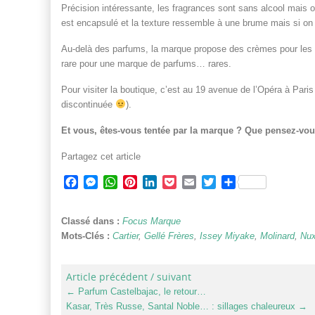
Précision intéressante, les fragrances sont sans alcool mais 
est encapsulé et la texture ressemble à une brume mais si on 
Au-delà des parfums, la marque propose des crèmes pour les m
rare pour une marque de parfums… rares.
Pour visiter la boutique, c’est au 19 avenue de l’Opéra à Pari
discontinuée
).
Et vous, êtes-vous tentée par la marque ? Que pensez-vou
Partagez cet article
Facebook
Messenger
WhatsApp
Pinterest
LinkedIn
Pocket
Email
Twitter
Partager
Classé dans :
Focus Marque
Mots-Clés :
Cartier
,
Gellé Frères
,
Issey Miyake
,
Molinard
,
Nu
Article précédent / suivant
←
Parfum Castelbajac, le retour…
Kasar, Très Russe, Santal Noble… : sillages chaleureux
→