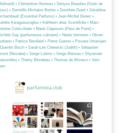
Molinard)
• Clémentine Humeau
• Denyse Beaulieu (Grain de
usc)
• Domitille Michalon Bertier
• Dorothée Duret
• Géraldine
rchambault (Essential Parfums)
• Jean-Michel Duriez
•
uliette Karagueuzoglou
• Kathleen alias Scentifolia
• Marc-
ntoine Corticchiato
• Marie Clapisson (Fleur de Point)
•
ichèle Gay (parfumeuse culinaire)
• Neela Vermeire
• Olivier
urbano
• Patrice Revillard
• Pierre Gueros
• Pissara Umavijani
 Quentin Bisch
• Sarah-Lee Chlewicki (Judith)
• Sébastien
issot (Nissaba)
• Serge Lutens
• Serge Mansau
• Shyamala
aisondieu
• Thierry Blondeau
• Thomas de Monaco
• Vero
ern
parfumista.club