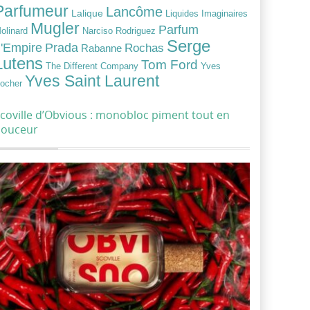
Parfumeur
Lancôme
Lalique
Liquides Imaginaires
Mugler
Parfum
Narciso Rodriguez
olinard
Serge
Prada
'Empire
Rochas
Rabanne
Lutens
Tom Ford
Yves
The Different Company
Yves Saint Laurent
ocher
coville d’Obvious : monobloc piment tout en
douceur