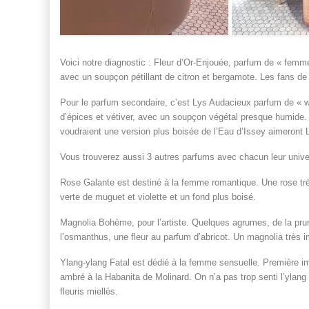
Voici notre diagnostic : Fleur d’Or-Enjouée, parfum de « femme
avec un soupçon pétillant de citron et bergamote. Les fans de 
Pour le parfum secondaire, c’est Lys Audacieux parfum de « w
d’épices et vétiver, avec un soupçon végétal presque humide. L
voudraient une version plus boisée de l’Eau d’Issey aimeront
Vous trouverez aussi 3 autres parfums avec chacun leur unive
Rose Galante est destiné à la femme romantique. Une rose trè
verte de muguet et violette et un fond plus boisé.
Magnolia Bohème, pour l’artiste. Quelques agrumes, de la prune
l’osmanthus, une fleur au parfum d’abricot. Un magnolia très i
Ylang-ylang Fatal est dédié à la femme sensuelle. Première imp
ambré à la Habanita de Molinard. On n’a pas trop senti l’ylang
fleuris miellés.