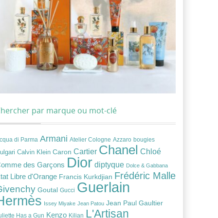
hercher par marque ou mot-clé
Armani
cqua di Parma
Atelier Cologne
bougies
Azzaro
Chanel
Chloé
Cartier
Caron
ulgari
Calvin Klein
Dior
diptyque
omme des Garçons
Dolce & Gabbana
Frédéric Malle
tat Libre d'Orange
Francis Kurkdjian
Guerlain
Givenchy
Goutal
Gucci
Hermès
Jean Paul Gaultier
Issey Miyake
Jean Patou
L'Artisan
Kenzo
uliette Has a Gun
Kilian