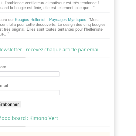
ui, l’ambiance ventilateur/ climatiseur est très tendance !
uand la bougie est finie, elle est tellement jolie que…
”
aure
sur
Bougies Hellenist : Paysages Mystiques
: “
Merci
centifolia pour cette découverte. Le design des cinq bougies
st très original. Elles sont toutes tentantes pour l’helléniste
ue…
”
ewsletter : recevez chaque article par email
Nom
mail
ood board : Kimono Vert