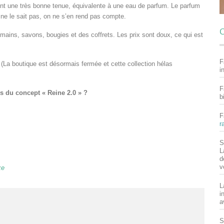
ont une très bonne tenue, équivalente à une eau de parfum. Le parfum
ne le sait pas, on ne s’en rend pas compte.
C
ains, savons, bougies et des coffrets. Les prix sont doux, ce qui est
F
s (La boutique est désormais fermée et cette collection hélas
i
F
s du concept « Reine 2.0 » ?
b
F
r
S
L
d
v
xe
L
i
a
S