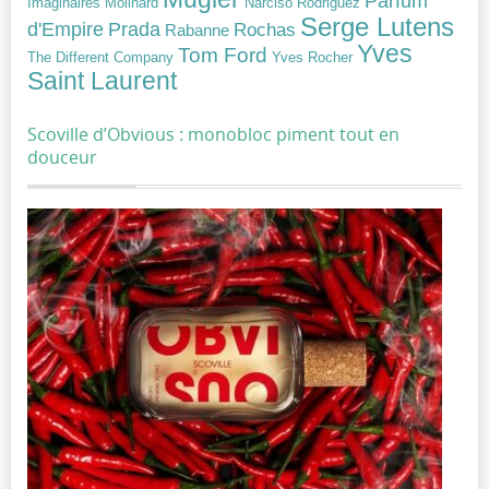
Parfum
Narciso Rodriguez
Imaginaires
Molinard
Serge Lutens
Prada
d'Empire
Rochas
Rabanne
Yves
Tom Ford
Yves Rocher
The Different Company
Saint Laurent
Scoville d’Obvious : monobloc piment tout en
douceur