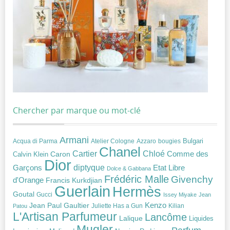
Chercher par marque ou mot-clé
Armani
Acqua di Parma
Atelier Cologne
bougies
Bulgari
Azzaro
Chanel
Chloé
Cartier
Caron
Comme des
Calvin Klein
Dior
diptyque
Garçons
Etat Libre
Dolce & Gabbana
Frédéric Malle
Givenchy
d'Orange
Francis Kurkdjian
Guerlain
Hermès
Goutal
Gucci
Issey Miyake
Jean
Jean Paul Gaultier
Kenzo
Juliette Has a Gun
Kilian
Patou
L'Artisan Parfumeur
Lancôme
Lalique
Liquides
Mugler