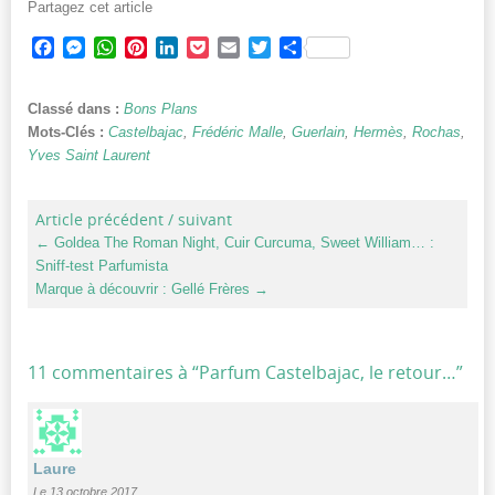
Partagez cet article
Facebook
Messenger
WhatsApp
Pinterest
LinkedIn
Pocket
Email
Twitter
Partager
Classé dans :
Bons Plans
Mots-Clés :
Castelbajac
,
Frédéric Malle
,
Guerlain
,
Hermès
,
Rochas
,
Yves Saint Laurent
Article précédent / suivant
←
Goldea The Roman Night, Cuir Curcuma, Sweet William… :
Sniff-test Parfumista
Marque à découvrir : Gellé Frères
→
11 commentaires à “
Parfum Castelbajac, le retour…
”
Laure
Le 13 octobre 2017