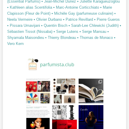
(Essential Parfums)
• Jean-Michel Duriez
• Juliette Karagueuzoglou
• Kathleen alias Scentifolia
• Marc-Antoine Corticchiato
• Marie
Clapisson (Fleur de Point)
• Michèle Gay (parfumeuse culinaire)
•
Neela Vermeire
• Olivier Durbano
• Patrice Revillard
• Pierre Gueros
• Pissara Umavijani
• Quentin Bisch
• Sarah-Lee Chlewicki (Judith)
•
Sébastien Tissot (Nissaba)
• Serge Lutens
• Serge Mansau
•
Shyamala Maisondieu
• Thierry Blondeau
• Thomas de Monaco
•
Vero Kern
parfumista.club