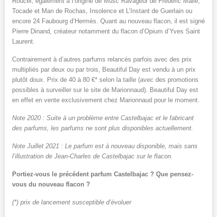
Roucel, également à l’origine de Musc Ravageur de Frédéric Malle,
Tocade et Man de Rochas, Insolence et L’Instant de Guerlain ou
encore 24 Faubourg d’Hermès. Quant au nouveau flacon, il est signé
Pierre Dinand, créateur notamment du flacon d’Opium d’Yves Saint
Laurent.
Contrairement à d’autres parfums relancés parfois avec des prix
multipliés par deux ou par trois, Beautiful Day est vendu à un prix
plutôt doux. Prix de 40 à 80 €* selon la taille (avec des promotions
possibles à surveiller sur le site de Marionnaud). Beautiful Day est
en effet en vente exclusivement chez Marionnaud pour le moment.
Note 2020 : Suite à un problème entre Castelbajac et le fabricant
des parfums, les parfums ne sont plus disponibles actuellement.
Note Juillet 2021 : Le parfum est à nouveau disponible, mais sans
l’illustration de Jean-Charles de Castelbajac sur le flacon.
Portiez-vous le précédent parfum Castelbajac ? Que pensez-
vous du nouveau flacon ?
(*) prix de lancement susceptible d’évoluer