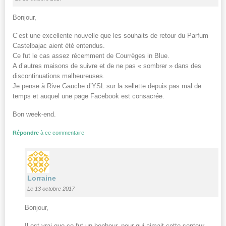
Bonjour,
C’est une excellente nouvelle que les souhaits de retour du Parfum
Castelbajac aient été entendus.
Ce fut le cas assez récemment de Courrèges in Blue.
A d’autres maisons de suivre et de ne pas « sombrer » dans des
discontinuations malheureuses.
Je pense à Rive Gauche d’YSL sur la sellette depuis pas mal de
temps et auquel une page Facebook est consacrée.
Bon week-end.
Répondre
à ce commentaire
Lorraine
Le 13 octobre 2017
Bonjour,
Il est vrai que ce fut un bonheur, pour qui aimait cette senteur,