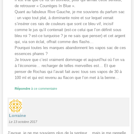
de retrouver « Courrèges In Blue ».
Quant au fabuleux Rive Gauche, je me souviens du parfum sac
: un vapo tout plat, à dominante noire et sur lequel venait
s’insérer ces rais de couleurs que sont ce bleu vif, incisif
comme le jus qu’il contenait (est-ce celui que l’on définit sous
bleu roi ? est-ce turquoise ? je ne sais que penser) et cet argent
qui, via son éclat, offrait comme des flashs…
Pourquoi toutes les marques abandonnent les vapos sac de ces
essences phares ?
Je trouve que c’est vraiment dommage et aujourd’hui où l’on va
à l’économie… recharger de telles merveilles est… Et que
penser de Rochas qui l’avait fait avec tous ses vapos de 30 à
100 ml et qui est revenu au flacon que l’on met à la benne…
Répondre
à ce commentaire
Lorraine
Le 13 octobre 2017
J’avoue, je ne me souviens plus de la senteur… mais je me rappelle