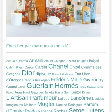
Chercher par marque ou mot-clé
Armani
Acqua di Parma
Atelier Cologne
bougies
Bulgari
Azzaro
Chanel
Chloé
Cartier
Caron
Comme des
Calvin Klein
Dior
diptyque
Garçons
Etat Libre
Dolce & Gabbana
Frédéric Malle
Givenchy
d'Orange
Francis Kurkdjian
Guerlain
Hermès
Goutal
Gucci
Issey Miyake
Jean
Jean Paul Gaultier
Kenzo
Juliette Has a Gun
Kilian
Patou
L'Artisan Parfumeur
Lancôme
Lalique
Liquides
Mugler
Parfum
Narciso Rodriguez
Imaginaires
Molinard
Serge Lutens
Prada
d'Empire
Rochas
Rabanne