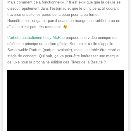
Mais comment cela fonctionne-t-il ? Il est expliqué que la gélule se
dissout rapidement dans l’estomac et que le principe actif odorant
traverse ensuite les pores de la peau pour la parfumer.
Honnêtement, si ça fait pareil quand on mange une tartiflette ou un
aïoli ce n’est pas très rassurant.
L’
artiste australienne Lucy McRae
propose une vidéo onirique qui
célèbre le principe du parfum gélule. Son projet à elle s’appelle
Swallowable Parfum (parfum avalable), mais il semble être resté au
stade de concept. Qui sait, ça va peut-être intéresser une marque
de luxe pour la prochaine édition des Rives de la Beauté ?