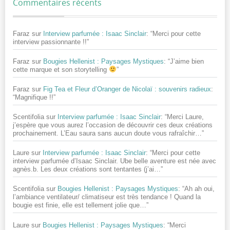
Commentaires récents
Faraz
sur
Interview parfumée : Isaac Sinclair
: “
Merci pour cette
interview passionnante !!
”
Faraz
sur
Bougies Hellenist : Paysages Mystiques
: “
J’aime bien
cette marque et son storytelling
”
Faraz
sur
Fig Tea et Fleur d’Oranger de Nicolaï : souvenirs radieux
:
“
Magnifique !!
”
Scentifolia
sur
Interview parfumée : Isaac Sinclair
: “
Merci Laure,
j’espère que vous aurez l’occasion de découvrir ces deux créations
prochainement. L’Eau saura sans aucun doute vous rafraîchir…
”
Laure
sur
Interview parfumée : Isaac Sinclair
: “
Merci pour cette
interview parfumée d’Isaac Sinclair. Ube belle aventure est née avec
agnès.b. Les deux créations sont tentantes (j’ai…
”
Scentifolia
sur
Bougies Hellenist : Paysages Mystiques
: “
Ah ah oui,
l’ambiance ventilateur/ climatiseur est très tendance ! Quand la
bougie est finie, elle est tellement jolie que…
”
Laure
sur
Bougies Hellenist : Paysages Mystiques
: “
Merci