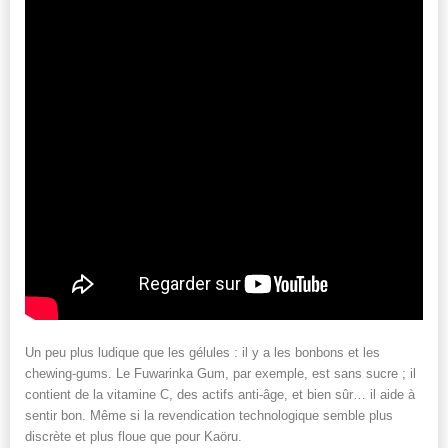
Un peu plus ludique que les gélules : il y a les bonbons et les
chewing-gums. Le Fuwarinka Gum, par exemple, est sans sucre ; il
contient de la vitamine C, des actifs anti-âge, et bien sûr… il aide à
sentir bon. Même si la revendication technologique semble plus
discrète et plus floue que pour Kaöru.