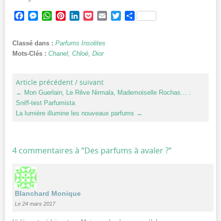
Facebook
Messenger
WhatsApp
Pinterest
LinkedIn
Pocket
Email
Twitter
Partager
Classé dans :
Parfums Insolites
Mots-Clés :
Chanel
,
Chloé
,
Dior
Article précédent / suivant
←
Mon Guerlain, Le Rêve Nirmala, Mademoiselle Rochas… :
Sniff-test Parfumista
La lumière illumine les nouveaux parfums
→
4 commentaires à “
Des parfums à avaler ?
”
Blanchard Monique
Le 24 mars 2017