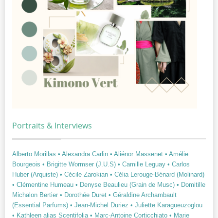
Portraits & Interviews
Alberto Morillas
• Alexandra Carlin
• Aliénor Massenet
• Amélie
Bourgeois
• Brigitte Wormser (J.U.S)
• Camille Leguay
• Carlos
Huber (Arquiste)
• Cécile Zarokian
• Célia Lerouge-Bénard (Molinard)
• Clémentine Humeau
• Denyse Beaulieu (Grain de Musc)
• Domitille
Michalon Bertier
• Dorothée Duret
• Géraldine Archambault
(Essential Parfums)
• Jean-Michel Duriez
• Juliette Karagueuzoglou
• Kathleen alias Scentifolia
• Marc-Antoine Corticchiato
• Marie