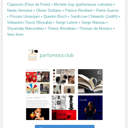
Clapisson (Fleur de Point)
• Michèle Gay (parfumeuse culinaire)
•
Neela Vermeire
• Olivier Durbano
• Patrice Revillard
• Pierre Gueros
• Pissara Umavijani
• Quentin Bisch
• Sarah-Lee Chlewicki (Judith)
•
Sébastien Tissot (Nissaba)
• Serge Lutens
• Serge Mansau
•
Shyamala Maisondieu
• Thierry Blondeau
• Thomas de Monaco
•
Vero Kern
parfumista.club