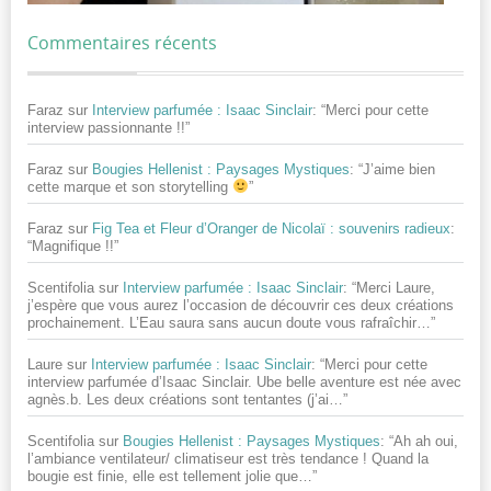
Commentaires récents
Faraz
sur
Interview parfumée : Isaac Sinclair
: “
Merci pour cette
interview passionnante !!
”
Faraz
sur
Bougies Hellenist : Paysages Mystiques
: “
J’aime bien
cette marque et son storytelling
”
Faraz
sur
Fig Tea et Fleur d’Oranger de Nicolaï : souvenirs radieux
:
“
Magnifique !!
”
Scentifolia
sur
Interview parfumée : Isaac Sinclair
: “
Merci Laure,
j’espère que vous aurez l’occasion de découvrir ces deux créations
prochainement. L’Eau saura sans aucun doute vous rafraîchir…
”
Laure
sur
Interview parfumée : Isaac Sinclair
: “
Merci pour cette
interview parfumée d’Isaac Sinclair. Ube belle aventure est née avec
agnès.b. Les deux créations sont tentantes (j’ai…
”
Scentifolia
sur
Bougies Hellenist : Paysages Mystiques
: “
Ah ah oui,
l’ambiance ventilateur/ climatiseur est très tendance ! Quand la
bougie est finie, elle est tellement jolie que…
”