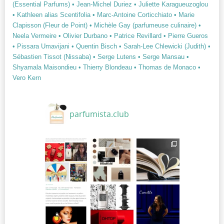
(Essential Parfums)
• Jean-Michel Duriez
• Juliette Karagueuzoglou
• Kathleen alias Scentifolia
• Marc-Antoine Corticchiato
• Marie
Clapisson (Fleur de Point)
• Michèle Gay (parfumeuse culinaire)
•
Neela Vermeire
• Olivier Durbano
• Patrice Revillard
• Pierre Gueros
• Pissara Umavijani
• Quentin Bisch
• Sarah-Lee Chlewicki (Judith)
•
Sébastien Tissot (Nissaba)
• Serge Lutens
• Serge Mansau
•
Shyamala Maisondieu
• Thierry Blondeau
• Thomas de Monaco
•
Vero Kern
parfumista.club