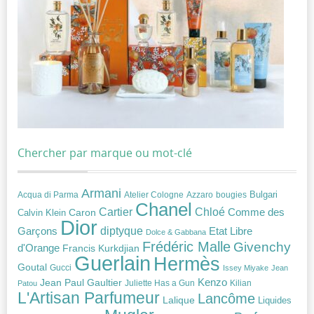
Chercher par marque ou mot-clé
Armani
Acqua di Parma
Atelier Cologne
bougies
Bulgari
Azzaro
Chanel
Chloé
Cartier
Caron
Comme des
Calvin Klein
Dior
diptyque
Garçons
Etat Libre
Dolce & Gabbana
Frédéric Malle
Givenchy
d'Orange
Francis Kurkdjian
Guerlain
Hermès
Goutal
Gucci
Issey Miyake
Jean
Jean Paul Gaultier
Kenzo
Juliette Has a Gun
Kilian
Patou
L'Artisan Parfumeur
Lancôme
Lalique
Liquides