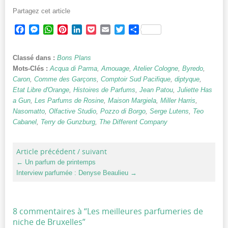
Partagez cet article
Facebook
Messenger
WhatsApp
Pinterest
LinkedIn
Pocket
Email
Twitter
Partager
Classé dans :
Bons Plans
Mots-Clés :
Acqua di Parma
,
Amouage
,
Atelier Cologne
,
Byredo
,
Caron
,
Comme des Garçons
,
Comptoir Sud Pacifique
,
diptyque
,
Etat Libre d'Orange
,
Histoires de Parfums
,
Jean Patou
,
Juliette Has
a Gun
,
Les Parfums de Rosine
,
Maison Margiela
,
Miller Harris
,
Nasomatto
,
Olfactive Studio
,
Pozzo di Borgo
,
Serge Lutens
,
Teo
Cabanel
,
Terry de Gunzburg
,
The Different Company
Article précédent / suivant
←
Un parfum de printemps
Interview parfumée : Denyse Beaulieu
→
8 commentaires à “
Les meilleures parfumeries de
niche de Bruxelles
”