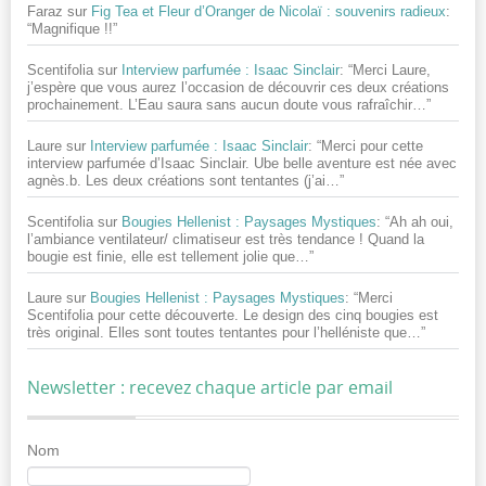
Faraz
sur
Fig Tea et Fleur d’Oranger de Nicolaï : souvenirs radieux
:
“
Magnifique !!
”
Scentifolia
sur
Interview parfumée : Isaac Sinclair
: “
Merci Laure,
j’espère que vous aurez l’occasion de découvrir ces deux créations
prochainement. L’Eau saura sans aucun doute vous rafraîchir…
”
Laure
sur
Interview parfumée : Isaac Sinclair
: “
Merci pour cette
interview parfumée d’Isaac Sinclair. Ube belle aventure est née avec
agnès.b. Les deux créations sont tentantes (j’ai…
”
Scentifolia
sur
Bougies Hellenist : Paysages Mystiques
: “
Ah ah oui,
l’ambiance ventilateur/ climatiseur est très tendance ! Quand la
bougie est finie, elle est tellement jolie que…
”
Laure
sur
Bougies Hellenist : Paysages Mystiques
: “
Merci
Scentifolia pour cette découverte. Le design des cinq bougies est
très original. Elles sont toutes tentantes pour l’helléniste que…
”
Newsletter : recevez chaque article par email
Nom