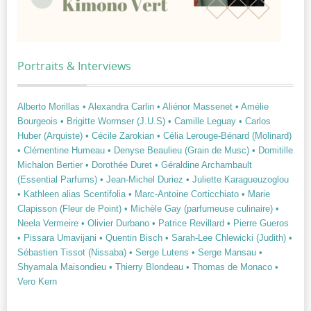
Portraits & Interviews
Alberto Morillas
• Alexandra Carlin
• Aliénor Massenet
• Amélie
Bourgeois
• Brigitte Wormser (J.U.S)
• Camille Leguay
• Carlos
Huber (Arquiste)
• Cécile Zarokian
• Célia Lerouge-Bénard (Molinard)
• Clémentine Humeau
• Denyse Beaulieu (Grain de Musc)
• Domitille
Michalon Bertier
• Dorothée Duret
• Géraldine Archambault
(Essential Parfums)
• Jean-Michel Duriez
• Juliette Karagueuzoglou
• Kathleen alias Scentifolia
• Marc-Antoine Corticchiato
• Marie
Clapisson (Fleur de Point)
• Michèle Gay (parfumeuse culinaire)
•
Neela Vermeire
• Olivier Durbano
• Patrice Revillard
• Pierre Gueros
• Pissara Umavijani
• Quentin Bisch
• Sarah-Lee Chlewicki (Judith)
•
Sébastien Tissot (Nissaba)
• Serge Lutens
• Serge Mansau
•
Shyamala Maisondieu
• Thierry Blondeau
• Thomas de Monaco
•
Vero Kern