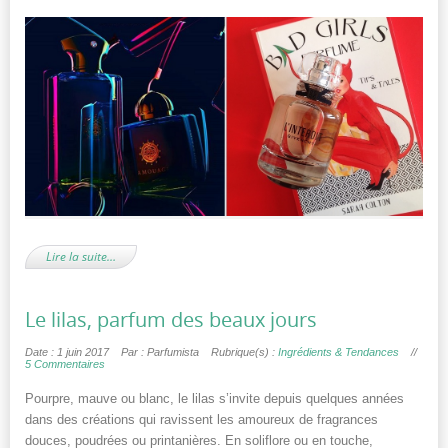
Lire la suite…
Le lilas, parfum des beaux jours
Date : 1 juin 2017
Par : Parfumista
Rubrique(s) :
Ingrédients & Tendances
//
5 Commentaires
Pourpre, mauve ou blanc, le lilas s’invite depuis quelques années
dans des créations qui ravissent les amoureux de fragrances
douces, poudrées ou printanières. En soliflore ou en touche,