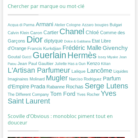
Chercher par marque ou mot-clé
Armani
Acqua di Parma
Atelier Cologne
bougies
Bulgari
Azzaro
Chanel
Chloé
Cartier
Caron
Comme des
Calvin Klein
Dior
diptyque
Garçons
Etat Libre
Dolce & Gabbana
Frédéric Malle
Givenchy
d'Orange
Francis Kurkdjian
Guerlain
Hermès
Goutal
Gucci
Issey Miyake
Jean
Jean Paul Gaultier
Kenzo
Juliette Has a Gun
Kilian
Patou
L'Artisan Parfumeur
Lancôme
Lalique
Liquides
Mugler
Parfum
Narciso Rodriguez
Imaginaires
Molinard
Serge Lutens
Prada
d'Empire
Rochas
Rabanne
Yves
Tom Ford
Yves Rocher
The Different Company
Saint Laurent
Scoville d’Obvious : monobloc piment tout en
douceur